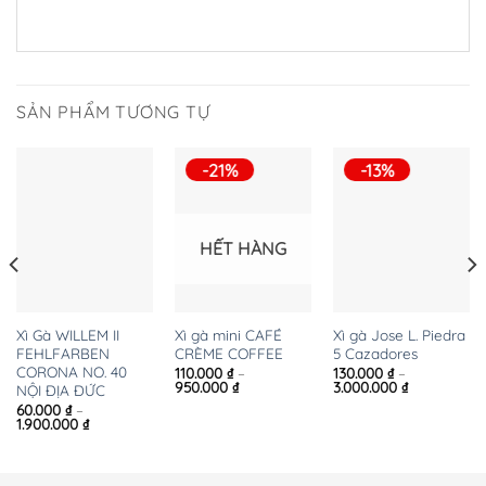
SẢN PHẨM TƯƠNG TỰ
-21%
-13%
HẾT HÀNG
Xì gà mini CAFÉ
Xì gà Jose L. Piedra
Xì Gà WILLEM II
CRÈME COFFEE
5 Cazadores
FEHLFARBEN
CORONA NO. 40
iá
110.000
₫
–
130.000
₫
–
iện
Khoảng
Khoảng
950.000
₫
3.000.000
₫
NỘI ĐỊA ĐỨC
i
giá:
giá:
60.000
₫
–
:
từ
từ
Khoảng
1.900.000
₫
0.000 ₫.
110.000 ₫
130.000 ₫
giá:
đến
đến
từ
950.000 ₫
3.000.000 ₫
60.000 ₫
đến