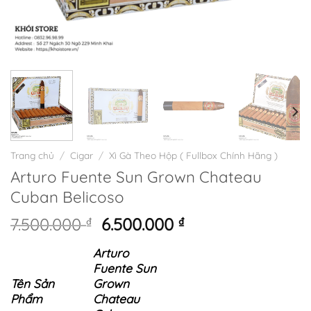
Trang chủ
/
Cigar
/
Xì Gà Theo Hộp ( Fullbox Chính Hãng )
Arturo Fuente Sun Grown Chateau
Cuban Belicoso
Giá
Giá
7.500.000
₫
6.500.000
₫
gốc
hiện
Arturo
là:
tại
Fuente Sun
7.500.000 ₫.
là:
Tên Sản
Grown
6.500.000 ₫.
Phẩm
Chateau