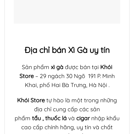
Địa chỉ bán
Xì Gà
uy tín
Sản phẩm
xì gà
được bán tại
Khói
Store
– 29 ngách 30 Ngõ 191 P. Minh
Khai, phố Hai Bà Trưng, Hà Nội .
Khói Store
tự hào là một trong những
địa chỉ cung cấp các sản
phẩm
tẩu
,
thuốc lá
và
cigar
nhập khẩu
cao cấp chính hãng, uy tín và chất