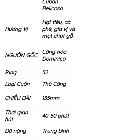
Cuban
Belicoso
Hạt tiêu, cà
Hương Vị
phê, gia vị và
một chút gỗ.
Cộng hòa
NGUỒN GỐC
Dominica
Ring
52
Loại Cuốn
Thủ Công
135mm
CHIỀU DÀI
Thời gian
40-50 phút
hút
Độ nặng
Trung bình