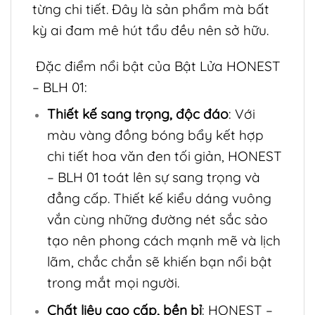
từng chi tiết. Đây là sản phẩm mà bất
kỳ ai đam mê hút tẩu đều nên sở hữu.
Đặc điểm nổi bật của Bật Lửa HONEST
– BLH 01:
Thiết kế sang trọng, độc đáo
: Với
màu vàng đồng bóng bẩy kết hợp
chi tiết hoa văn đen tối giản, HONEST
– BLH 01 toát lên sự sang trọng và
đẳng cấp. Thiết kế kiểu dáng vuông
vắn cùng những đường nét sắc sảo
tạo nên phong cách mạnh mẽ và lịch
lãm, chắc chắn sẽ khiến bạn nổi bật
trong mắt mọi người.
Chất liệu cao cấp, bền bỉ
: HONEST –