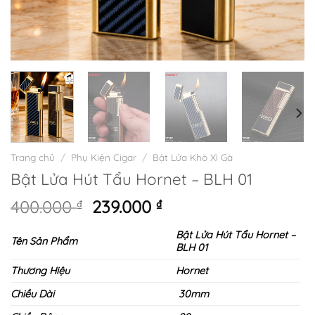
Trang chủ
/
Phụ Kiện Cigar
/
Bật Lửa Khò Xì Gà
Bật Lửa Hút Tẩu Hornet – BLH 01
Giá
Giá
400.000
₫
239.000
₫
gốc
hiện
Bật Lửa Hút Tẩu Hornet –
là:
tại
Tên Sản Phẩm
BLH 01
400.000 ₫.
là:
239.000 ₫.
Thương Hiệu
Hornet
Chiều Dài
30mm