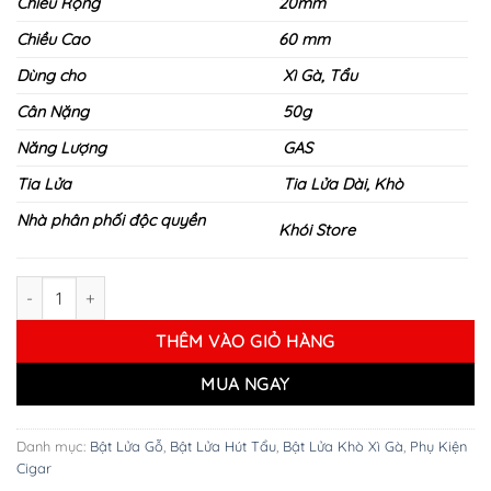
Chiều Rộng
20mm
Chiều Cao
60 mm
Dùng cho
Xì Gà, Tẩu
Cân Nặng
50g
Năng Lượng
GAS
Tia Lửa
Tia Lửa Dài, Khò
Nhà phân phối độc quyền
Khói Store
Bật Lửa Hút Tẩu Hornet - BLH 01 số lượng
THÊM VÀO GIỎ HÀNG
MUA NGAY
Danh mục:
Bật Lửa Gỗ
,
Bật Lửa Hút Tẩu
,
Bật Lửa Khò Xì Gà
,
Phụ Kiện
Cigar