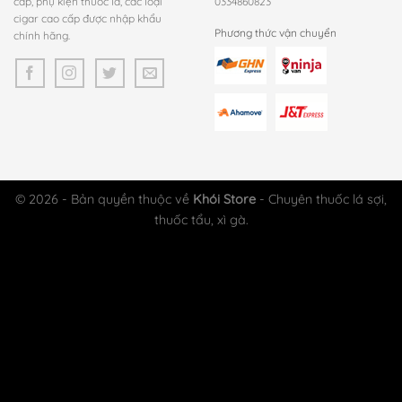
cấp, phụ kiện thuốc lá, các loại
0334860823
cigar cao cấp được nhập khẩu
Phương thức vận chuyển
chính hãng.
© 2026 - Bản quyền thuộc về
Khói Store
- Chuyên thuốc lá sợi,
thuốc tẩu, xì gà.