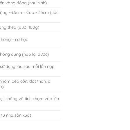
ển vàng đồng (như hình)
Rộng ~3.5cm – Cao ~2.5cm (ước
ang theo (dưới 100g)
 hông – cơ học
thông dụng (nạp lại được)
 sử dụng lâu sau mỗi lần nạp
nhóm bếp cồn, đốt than, đi
rại
ụi, chống vô tình chạm vào lửa
ỗi từ nhà sản xuất
lượng