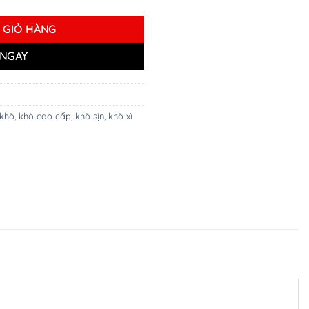
 GIỎ HÀNG
NGAY
 khò
,
khò cao cấp
,
khò sịn
,
khò xì