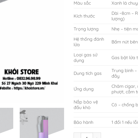
Màu sắc
Xanh lá chuy
Dài ~8cm – 
Kích thước
lượng)
Trọng lượng
Nhẹ – tiện m
Hệ thống đánh
Bấm nút bên
lửa
Loại gas sử
Gas bật lửa 
dụng
Trung bình –
Dung tích gas
đầy
Châm cigar, 
Ứng dụng
phượt, cắm t
Nắp bảo vệ
Có – chống b
đầu khò
Bảo hành
1 đổi 1 nếu l
Bật lửa khò Lotus - BKL 24 số 