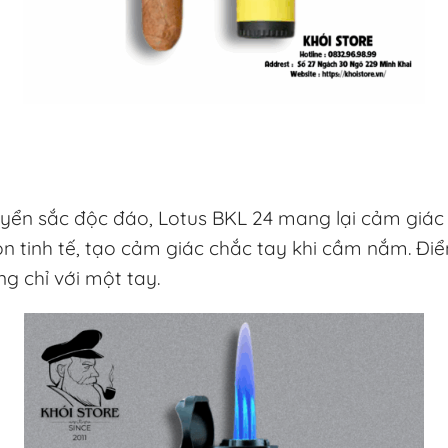
yển sắc độc đáo, Lotus BKL 24 mang lại cảm giác 
òn tinh tế, tạo cảm giác chắc tay khi cầm nắm. Đi
g chỉ với một tay.