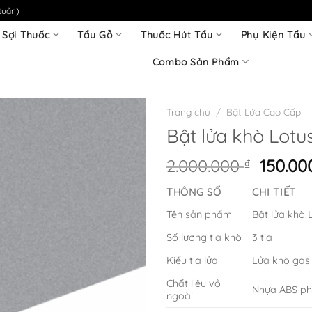
tuần)
 Sợi Thuốc
Tẩu Gỗ
Thuốc Hút Tẩu
Phụ Kiện Tẩu
Combo Sản Phẩm
Trang chủ
/
Bật Lửa Cao Cấp
Bật lửa khò Lotu
Giá
2.000.000
₫
150.0
gốc
THÔNG SỐ
CHI TIẾT
là:
2.000.0
Tên sản phẩm
Bật lửa khò 
Số lượng tia khò
3 tia
Kiểu tia lửa
Lửa khò gas 
Chất liệu vỏ
Nhựa ABS ph
ngoài