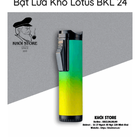
Bật Lửa Khò Lotus BKL 24