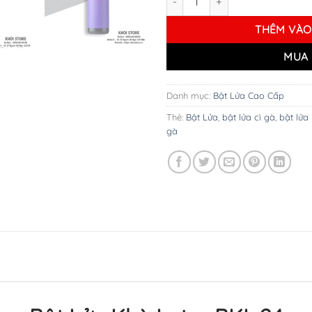
THÊM VÀO
MUA 
Danh mục:
Bật Lửa Cao Cấp
Thẻ:
Bật Lửa
,
bật lửa cì gà
,
bật lửa
gà