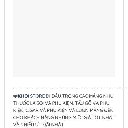
____________________________________
❤️
KHÓI STORE
ĐI ĐẦU TRONG CÁC MẢNG NHƯ
THUỐC LÁ SỢI VÀ PHỤ KIỆN, TẨU GỖ VÀ PHỤ
KIỆN, CIGAR VÀ PHỤ KIỆN VÀ LUÔN MANG ĐẾN
CHO KHÁCH HÀNG NHỮNG MỨC GIÁ TỐT NHẤT
VÀ NHIỀU ƯU ĐÃI NHẤT