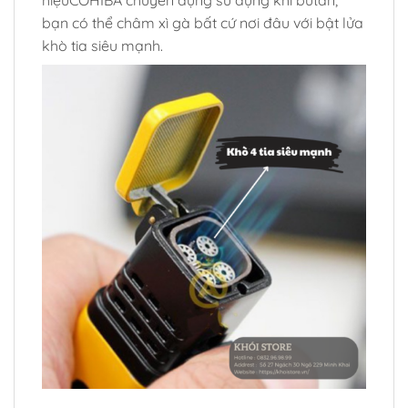
bạn có thể châm xì gà bất cứ nơi đâu với bật lửa
khò tia siêu mạnh.