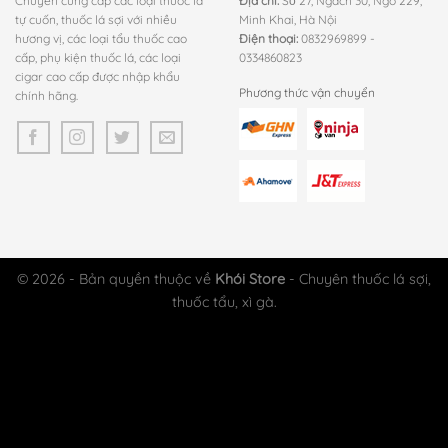
Chuyên cung cấp các loại thuốc lá
Địa chỉ:
Số 27, Ngách 30, Ngõ 229,
tự cuốn, thuốc lá sợi với nhiều
Minh Khai, Hà Nội
hương vị, các loại tẩu thuốc cao
Điện thoại:
0832969899 -
cấp, phụ kiện thuốc lá, các loại
0334860823
cigar cao cấp được nhập khẩu
Phương thức vận chuyển
chính hãng.
© 2026 - Bản quyền thuộc về
Khói Store
- Chuyên thuốc lá sợi,
thuốc tẩu, xì gà.