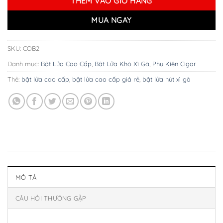
THÊM VÀO GIỎ HÀNG
MUA NGAY
SKU:
COB2
Danh mục:
Bật Lửa Cao Cấp
,
Bật Lửa Khò Xì Gà
,
Phụ Kiện Cigar
Thẻ:
bật lửa cao cấp
,
bật lửa cao cấp giá rẻ
,
bật lửa hút xì gà
MÔ TẢ
CÂU HỎI THƯỜNG GẶP