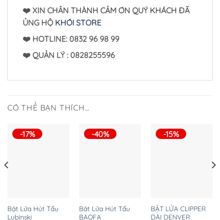
❤️ XIN CHÂN THÀNH CẢM ƠN QUÝ KHÁCH ĐÃ
ỦNG HỘ
KHÓI STORE
❤️ HOTLINE: 0832 96 98 99
❤️
QUẢN LÝ : 0828255596
CÓ THỂ BẠN THÍCH…
-17%
-40%
-15%
Bật Lửa Hút Tẩu
Bât Lửa Hút Tẩu
BẬT LỬA CLIPPER
Lubinski
BAOFA
DÀI DENVER