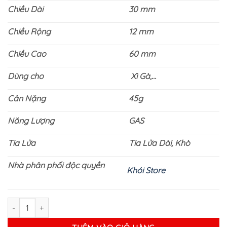
Chiều Dài
30 mm
Chiều Rộng
12 mm
Chiều Cao
60 mm
Dùng cho
Xì Gà,…
Cân Nặng
45g
Năng Lượng
GAS
Tia Lửa
Tia Lửa Dài, Khò
Nhà phân phối độc quyền
Khói Store
Bật Lửa Khò Xì Gà 4 Tia COHIBA COB177 số lượng