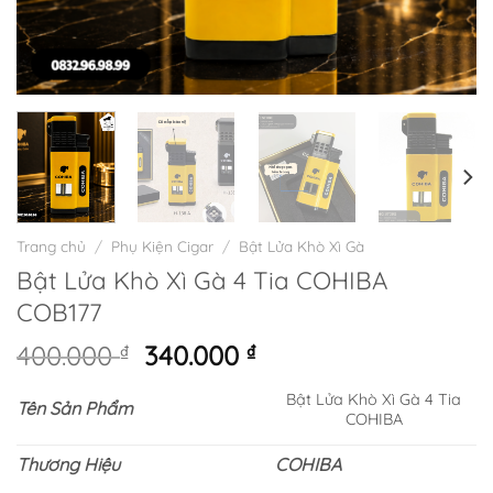
Trang chủ
/
Phụ Kiện Cigar
/
Bật Lửa Khò Xì Gà
Bật Lửa Khò Xì Gà 4 Tia COHIBA
COB177
Giá
Giá
400.000
₫
340.000
₫
gốc
hiện
Bật Lửa Khò Xì Gà 4 Tia
là:
tại
Tên Sản Phẩm
COHIBA
400.000 ₫.
là:
340.000 ₫.
Thương Hiệu
COHIBA