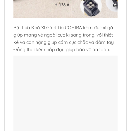
Bật Lửa Khò Xì Gà 4 Tia COHIBA kèm đục xì gà
giúp mang vẻ ngoài cực kì sang trọng, với thiết
kế và cân nặng giúp cầm cực chắc và đầm tay.
Đồng thời kèm nắp đậy giúp bảo vệ an toàn.