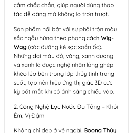
cầm chắc chắn, giúp người dùng thao
tác dễ dàng mà không lo trơn trượt.
Sản phẩm nổi bật với sự phối trộn màu
sắc ngẫu hứng theo phong cách
Wig-
Wag
(các đường kẻ sọc xoắn ốc).
Những dải màu đỏ, vàng, xanh dương
và xanh lá được nghệ nhân lồng ghép
khéo léo bên trong lớp thủy tinh trong
suốt, tạo nên hiệu ứng thị giác 3D cực
kỳ bắt mắt khi có ánh sáng chiếu vào.
2. Công Nghệ Lọc Nước Đa Tầng – Khói
Êm, Vị Đậm
Không chỉ đẹp ở vẻ ngoài,
Boong Thủy