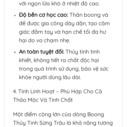
với ngọn lửa khò ở nhiệt độ cao.
Độ bền cơ học cao:
Thân boong và
đế được gia công dày dặn, tạo cảm
giác đầm tay và hạn chế tối đa hư
hại do va chạm nhẹ.
An toàn tuyệt đối:
Thủy tinh tinh
khiết, không tiết ra chất độc hại
trong quá trình sử dụng, bảo vệ sức
khỏe người dùng lâu dài.
4. Tính Linh Hoạt – Phù Hợp Cho Cả
Thảo Mộc Và Tinh Chất
Một điểm cộng lớn của dòng Boong
Thủy Tinh Sừng Trâu là khả năng tương