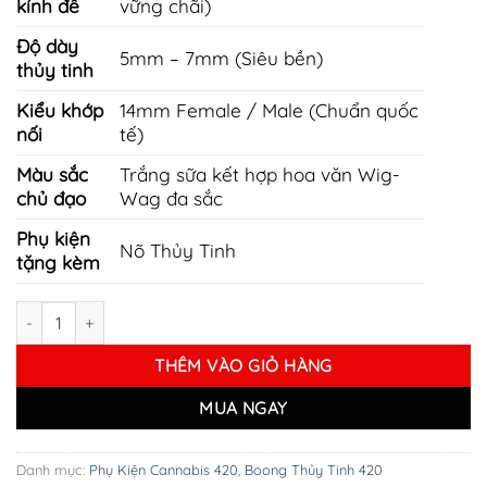
kính đế
vững chãi)
Độ dày
5mm – 7mm (Siêu bền)
thủy tinh
Kiểu khớp
14mm Female / Male (Chuẩn quốc
nối
tế)
Màu sắc
Trắng sữa kết hợp hoa văn Wig-
chủ đạo
Wag đa sắc
Phụ kiện
Nõ Thủy Tinh
tặng kèm
Boong Thủy Tinh Sừng Trâu số lượng
THÊM VÀO GIỎ HÀNG
MUA NGAY
Danh mục:
Phụ Kiện Cannabis 420
,
Boong Thủy Tinh 420