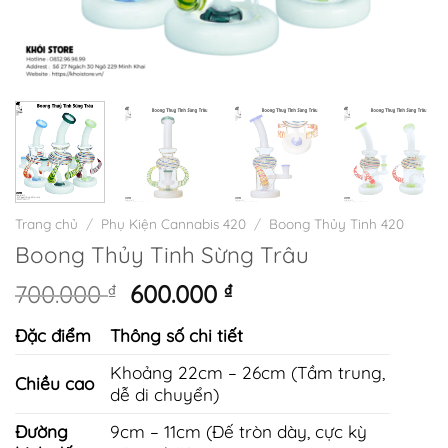
Trang chủ
/
Phụ Kiện Cannabis 420
/
Boong Thủy Tinh 420
Boong Thủy Tinh Sừng Trâu
Giá
Giá
700.000
₫
600.000
₫
gốc
hiện
Đặc điểm
Thông số chi tiết
là:
tại
700.000 ₫.
là:
Khoảng 22cm – 26cm (Tầm trung,
Chiều cao
600.000 ₫.
dễ di chuyển)
Đường
9cm – 11cm (Đế tròn dày, cực kỳ