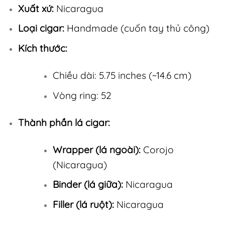
Xuất xứ:
Nicaragua
Loại cigar:
Handmade (cuốn tay thủ công)
Kích thước:
Chiều dài: 5.75 inches (~14.6 cm)
Vòng ring: 52
Thành phần lá cigar:
Wrapper (lá ngoài):
Corojo
(Nicaragua)
Binder (lá giữa):
Nicaragua
Filler (lá ruột):
Nicaragua