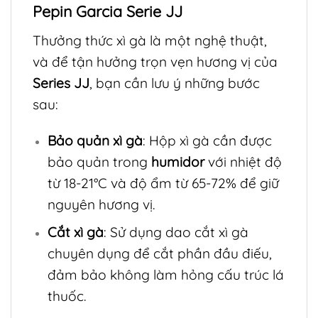
Pepin Garcia Serie JJ
Thưởng thức xì gà là một nghệ thuật,
và để tận hưởng trọn vẹn hương vị của
Series JJ
, bạn cần lưu ý những bước
sau:
Bảo quản xì gà
: Hộp xì gà cần được
bảo quản trong
humidor
với nhiệt độ
từ 18-21°C và độ ẩm từ 65-72% để giữ
nguyên hương vị.
Cắt xì gà
: Sử dụng dao cắt xì gà
chuyên dụng để cắt phần đầu điếu,
đảm bảo không làm hỏng cấu trúc lá
thuốc.