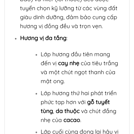
tuyển chọn kỹ lưỡng từ các vùng đất
giàu dinh dưỡng, đảm bảo cung cấp
hương vị đồng đều và trọn vẹn.
Hương vị đa tầng
:
Lớp hương đầu tiên mang
đến vị
cay nhẹ
của tiêu trắng
và một chút ngọt thanh của
mật ong.
Lớp hương thứ hai phát triển
phức tạp hơn với
gỗ tuyết
tùng
,
da thuộc
và chút đắng
nhẹ của
cacao
.
Lớp cuối cùng đọng lại hậu vị