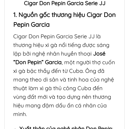
Cigar Don Pepin Garcia Serie JJ
1. Nguồn gốc thương hiệu Cigar Don
Pepin Garcia
Cigar Don Pepin Garcia Serie JJ là
thương hiệu xì gà nổi tiếng được sáng
lập bởi nghệ nhân huyền thoại
José
“Don Pepin” Garcia
, một người thợ cuốn
xì gà bậc thầy đến từ Cuba. Ông đã
mang theo di sản và tinh hoa của nghệ
thuật làm xì gà thủ công Cuba đến
vùng đất mới và tạo dựng nên thương
hiệu mang đậm dấu ấn cá nhân của
mình.
Xuất thân của nghệ nhân Don Pepin
: