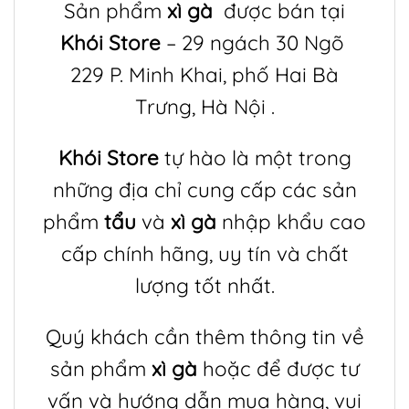
Sản phẩm
xì gà
được bán tại
Khói Store
– 29 ngách 30 Ngõ
229 P. Minh Khai, phố Hai Bà
Trưng, Hà Nội .
Khói Store
tự hào là một trong
những địa chỉ cung cấp các sản
phẩm
tẩu
và
xì gà
nhập khẩu cao
cấp chính hãng, uy tín và chất
lượng tốt nhất.
Quý khách cần thêm thông tin về
sản phẩm
xì gà
hoặc để được tư
vấn và hướng dẫn mua hàng, vui