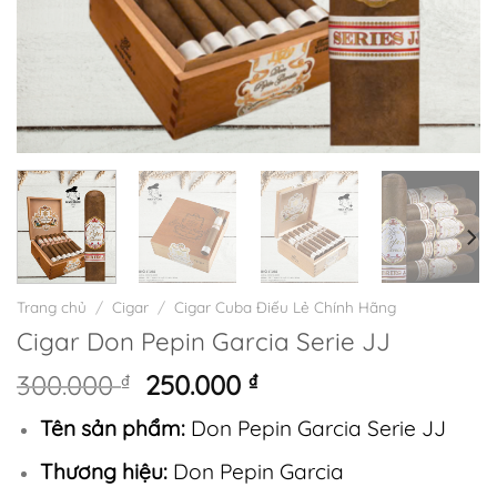
Trang chủ
/
Cigar
/
Cigar Cuba Điếu Lẻ Chính Hãng
Cigar Don Pepin Garcia Serie JJ
Giá
Giá
300.000
₫
250.000
₫
gốc
hiện
Tên sản phẩm:
Don Pepin Garcia Serie JJ
là:
tại
300.000 ₫.
là:
Thương hiệu:
Don Pepin Garcia
250.000 ₫.