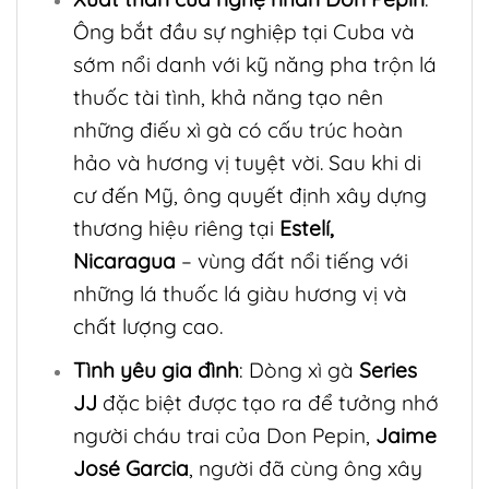
Ông bắt đầu sự nghiệp tại Cuba và
sớm nổi danh với kỹ năng pha trộn lá
thuốc tài tình, khả năng tạo nên
những điếu xì gà có cấu trúc hoàn
hảo và hương vị tuyệt vời. Sau khi di
cư đến Mỹ, ông quyết định xây dựng
thương hiệu riêng tại
Estelí,
Nicaragua
– vùng đất nổi tiếng với
những lá thuốc lá giàu hương vị và
chất lượng cao.
Tình yêu gia đình
: Dòng xì gà
Series
JJ
đặc biệt được tạo ra để tưởng nhớ
người cháu trai của Don Pepin,
Jaime
José Garcia
, người đã cùng ông xây