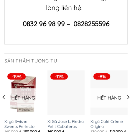
lòng liên hệ:
0832 96 98 99 – 0828255596
SẢN PHẨM TƯƠNG TỰ
-19%
-11%
-8%
HẾT HÀNG
HẾT HÀNG
Xì gà Swisher
Xì gà Café Crème
Xì Gà Jose L. Piedra
Sweets Perfecto
Original
Petit Caballeros
Giá
Giá
Giá
Giá