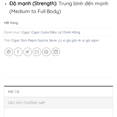
Độ mạnh (Strength):
Trung bình đến mạnh
(Medium to Full Body)
Hết hàng
Danh mục:
Cigar
,
Cigar Cuba Điếu Lẻ Chính Hãng
Thẻ:
Cigar Don Pepin Garcia Serie JJ
,
xì gà giá rẻ
,
xì gà ngon
MÔ TẢ
CÂU HỎI THƯỜNG GẶP