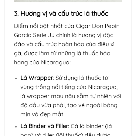
3. Hương vị và cấu trúc lá thuốc
Điểm nổi bật nhất của Cigar Don Pepin
Garcia Serie JJ chính là hương vị độc
đáo và cấu trúc hoàn hảo của điếu xì
gà, được làm từ những lá thuốc hảo
hạng của Nicaragua:
Lá Wrapper
: Sử dụng lá thuốc từ
vùng trồng nổi tiếng của Nicaragua,
lá wrapper màu nâu sẫm tự nhiên với
độ dầu vừa phải, tạo vẻ ngoài bóng
mịn và đẹp mắt.
Lá Binder và Filler
: Cả lá binder (lá
bao) và filler (lõi thuốc) đều được