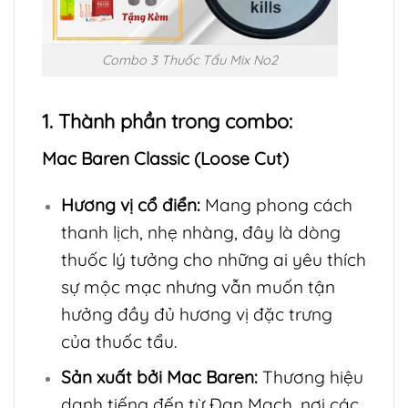
Combo 3 Thuốc Tẩu Mix No2
1. Thành phần trong combo:
Mac Baren Classic (Loose Cut)
Hương vị cổ điển:
Mang phong cách
thanh lịch, nhẹ nhàng, đây là dòng
thuốc lý tưởng cho những ai yêu thích
sự mộc mạc nhưng vẫn muốn tận
hưởng đầy đủ hương vị đặc trưng
của thuốc tẩu.
Sản xuất bởi Mac Baren:
Thương hiệu
danh tiếng đến từ Đan Mạch, nơi các