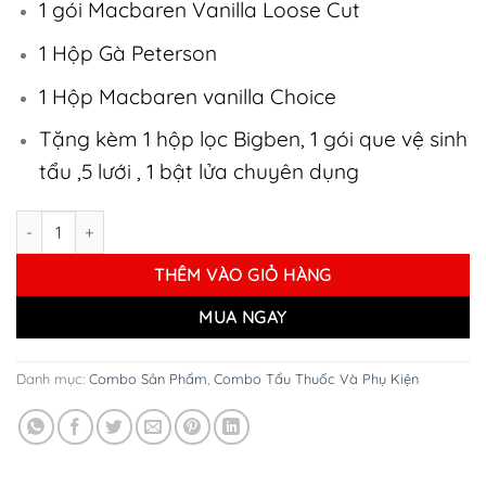
1 gói Macbaren Vanilla Loose Cut
1.150.000 ₫.
1 Hộp Gà Peterson
1 Hộp Macbaren vanilla Choice
Tặng kèm 1 hộp lọc Bigben, 1 gói que vệ sinh
tẩu ,5 lưới , 1 bật lửa chuyên dụng
Combo 3 Thuốc Tẩu Mix No2 số lượng
THÊM VÀO GIỎ HÀNG
MUA NGAY
Danh mục:
Combo Sản Phẩm
,
Combo Tẩu Thuốc Và Phụ Kiện