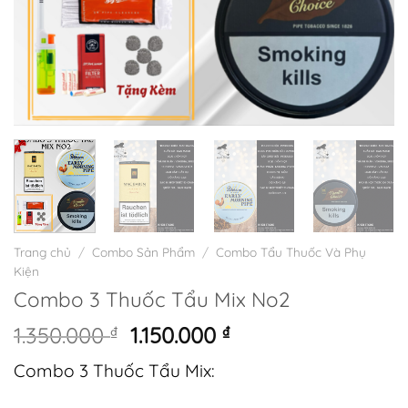
Trang chủ
/
Combo Sản Phẩm
/
Combo Tẩu Thuốc Và Phụ
Kiện
Combo 3 Thuốc Tẩu Mix No2
Giá
Giá
1.350.000
₫
1.150.000
₫
gốc
hiện
Combo 3 Thuốc Tẩu Mix:
là:
tại
1.350.000 ₫.
là: