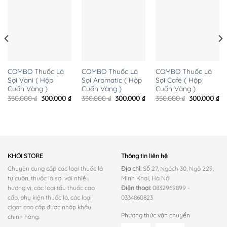
COMBO Thuốc Lá
COMBO Thuốc Lá
COMBO Thuốc Lá
Sợi Vani ( Hộp
Sợi Aromatic ( Hộp
Sợi Café ( Hộp
Cuốn Vàng )
Cuốn Vàng )
Cuốn Vàng )
iá
Giá
Giá
Giá
Giá
Giá
Gi
350.000
₫
300.000
₫
330.000
₫
300.000
₫
350.000
₫
300.000
₫
iện
gốc
hiện
gốc
hiện
gốc
hi
ại
là:
tại
là:
tại
là:
tại
:
350.000 ₫.
là:
330.000 ₫.
là:
350.000 ₫.
là:
10.000 ₫.
300.000 ₫.
300.000 ₫.
30
KHÓI STORE
Thông tin liên hệ
Chuyên cung cấp các loại thuốc lá
Địa chỉ:
Số 27, Ngách 30, Ngõ 229,
tự cuốn, thuốc lá sợi với nhiều
Minh Khai, Hà Nội
hương vị, các loại tẩu thuốc cao
Điện thoại:
0832969899 -
cấp, phụ kiện thuốc lá, các loại
0334860823
cigar cao cấp được nhập khẩu
Phương thức vận chuyển
chính hãng.