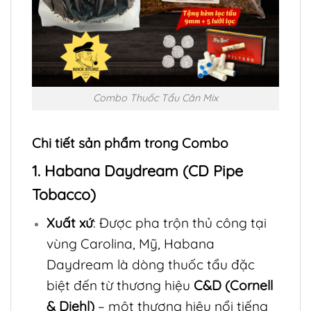
Combo Thuốc Tẩu Cân Mix
Chi tiết sản phẩm trong Combo
1. Habana Daydream (CD Pipe
Tobacco)
Xuất xứ
: Được pha trộn thủ công tại
vùng Carolina, Mỹ, Habana
Daydream là dòng thuốc tẩu đặc
biệt đến từ thương hiệu
C&D (Cornell
& Diehl)
– một thương hiệu nổi tiếng