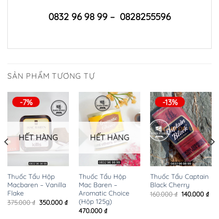
0832 96 98 99 – 0828255596
SẢN PHẨM TƯƠNG TỰ
-7%
-13%
HẾT HÀNG
HẾT HÀNG
Thuốc Tẩu Hộp
Thuốc Tẩu Hộp
Thuốc Tẩu Captain
Macbaren – Vanilla
Mac Baren –
Black Cherry
Flake
Aromatic Choice
Giá
Giá
160.000
₫
140.000
₫
gốc
hiệ
(Hộp 125g)
Giá
Giá
375.000
₫
350.000
₫
là:
tại
gốc
hiện
470.000
₫
160.000 ₫.
là:
là:
tại
140