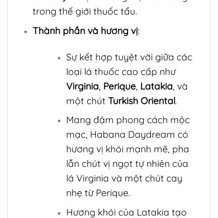
trong thế giới thuốc tẩu.
Thành phần và hương vị
:
Sự kết hợp tuyệt vời giữa các
loại lá thuốc cao cấp như
Virginia
,
Perique
,
Latakia
, và
một chút
Turkish Oriental
.
Mang đậm phong cách mộc
mạc, Habana Daydream có
hương vị khói mạnh mẽ, pha
lẫn chút vị ngọt tự nhiên của
lá Virginia và một chút cay
nhẹ từ Perique.
Hương khói của Latakia tạo