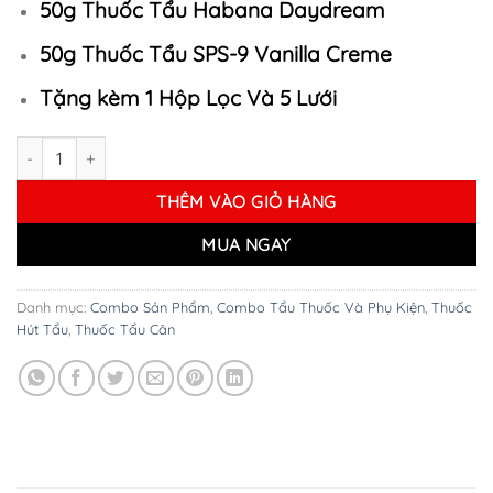
50g Thuốc Tẩu Habana Daydream
540.000 ₫.
50g Thuốc Tẩu SPS-9 Vanilla Creme
Tặng kèm 1 Hộp Lọc Và 5 Lưới
Combo Thuốc Tẩu Cân Mix số lượng
THÊM VÀO GIỎ HÀNG
MUA NGAY
Danh mục:
Combo Sản Phẩm
,
Combo Tẩu Thuốc Và Phụ Kiện
,
Thuốc
Hút Tẩu
,
Thuốc Tẩu Cân