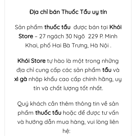
Địa chỉ bán Thuốc Tẩu uy tín
Sản phẩm
thuốc tẩu
được bán tại
Khói
Store
– 27 ngách 30 Ngõ 229 P. Minh
Khai, phố Hai Bà Trưng, Hà Nội .
Khói Store
tự hào là một trong những
địa chỉ cung cấp các sản phẩm
tẩu
và
xì gà
nhập khẩu cao cấp chính hãng, uy
tín và chất lượng tốt nhất.
Quý khách cần thêm thông tin về sản
phẩm
thuốc tẩu
hoặc để được tư vấn
và hướng dẫn mua hàng, vui lòng liên
hệ: