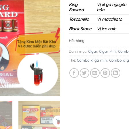
King
Vị xì gà nguyên
Edward
bản
Toscanello
VỊ macchiato
Black Stone
Vị ice cafe
Hết hàng
Danh mục:
Cigar
,
Cigar Mini
,
Combo
Thẻ:
Combo xì gà mini
,
Combo xì g