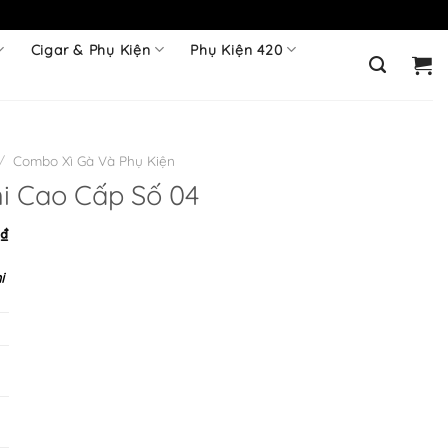
Cigar & Phụ Kiện
Phụ Kiện 420
/
Combo Xì Gà Và Phụ Kiện
i Cao Cấp Số 04
Giá
0
₫
hiện
i
tại
₫.
là:
550.000 ₫.