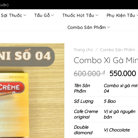
tuần)
 Sợi Thuốc
Tẩu Gỗ
Thuốc Hút Tẩu
Phụ Kiện Tẩu
Combo Sản Phẩm
Trang chủ
/
Combo Sản Phẩm
Combo Xì Gà Min
Giá
600.000
₫
550.00
gốc
Tên Sản
Combo xì gà min
là:
Phẩm
04
600.000 
Số Lượng
5 Bao
Cafe Creme
Vị xì gà nguyên
original
bản
Double
Vị Chocolate
diamond