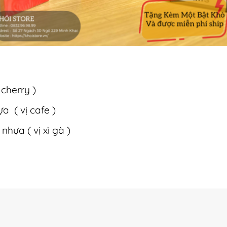
cherry )
 ( vị cafe )
nhựa ( vị xì gà )