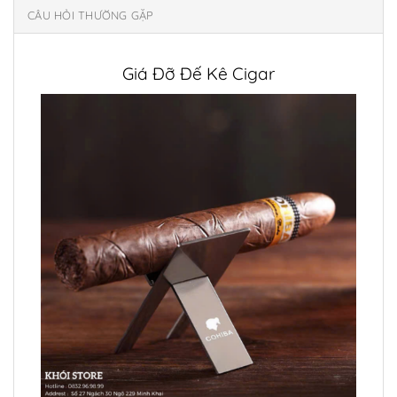
CÂU HỎI THƯỜNG GẶP
Giá Đỡ Đế Kê Cigar