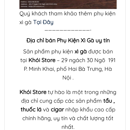
Quý khách tham khảo thêm phụ kiện
xì gà
Tại Đây
————————————-
Địa chỉ bán Phụ Kiện Xì Gà uy tín
Sản phẩm phụ kiện
xì gà
được bán
tại
Khói Store
– 29 ngách 30 Ngõ 191
P. Minh Khai, phố Hai Bà Trưng, Hà
Nội .
Khói Store
tự hào là một trong những
địa chỉ cung cấp các sản phẩm
tẩu
,
thuốc lá
và
cigar
nhập khẩu cao cấp
chính hãng, uy tín và chất lượng tốt
nhất.