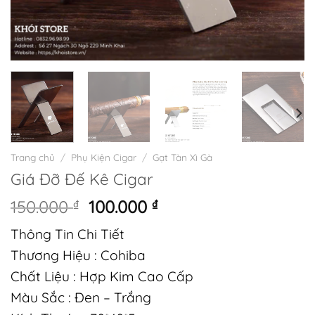
Trang chủ
/
Phụ Kiện Cigar
/
Gạt Tàn Xì Gà
Giá Đỡ Đế Kê Cigar
Giá
Giá
150.000
₫
100.000
₫
gốc
hiện
Thông Tin Chi Tiết
là:
tại
150.000 ₫.
là:
Thương Hiệu : Cohiba
100.000 ₫.
Chất Liệu : Hợp Kim Cao Cấp
Màu Sắc : Đen – Trắng