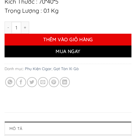
Kích Thước : 70*40*5
Trọng Lượng : 0.1 Kg
Giá Đỡ Đế Kê Cigar số lượng
THÊM VÀO GIỎ HÀNG
MUA NGAY
Danh mục:
Phụ Kiện Cigar
,
Gạt Tàn Xì Gà
MÔ TẢ