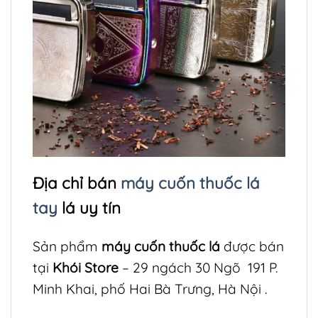
Địa chỉ bán
máy cuốn thuốc lá
tay
lá uy tín
Sản phẩm
máy cuốn thuốc lá
được bán
tại
Khói Store
– 29 ngách 30 Ngõ 191 P.
Minh Khai, phố Hai Bà Trưng, Hà Nội .