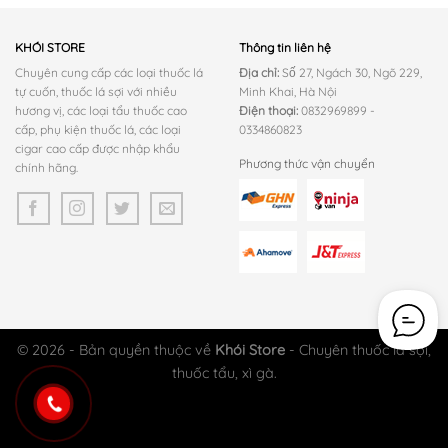
KHÓI STORE
Thông tin liên hệ
Chuyên cung cấp các loại thuốc lá
Địa chỉ:
Số 27, Ngách 30, Ngõ 229,
tự cuốn, thuốc lá sợi với nhiều
Minh Khai, Hà Nội
hương vị, các loại tẩu thuốc cao
Điện thoại:
0832969899 -
cấp, phụ kiện thuốc lá, các loại
0334860823
cigar cao cấp được nhập khẩu
Phương thức vận chuyển
chính hãng.
© 2026 - Bản quyền thuộc về
Khói Store
- Chuyên thuốc lá sợi,
thuốc tẩu, xì gà.