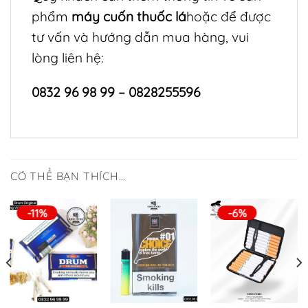
phẩm
máy cuốn thuốc lá
hoặc để được
tư vấn và hướng dẫn mua hàng, vui
lòng liên hệ:
0832 96 98 99 – 0828255596
CÓ THỂ BẠN THÍCH…
-11%
-6%