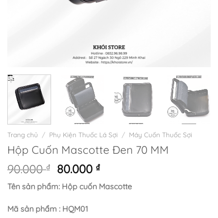
Trang chủ
/
Phụ Kiện Thuốc Lá Sợi
/
Máy Cuốn Thuốc Sợi
Hộp Cuốn Mascotte Đen 70 MM
Giá
Giá
90.000
₫
80.000
₫
gốc
hiện
Tên sản phẩm: Hộp cuốn Mascotte
là:
tại
90.000 ₫.
là:
Mã sản phẩm : HQM01
80.000 ₫.