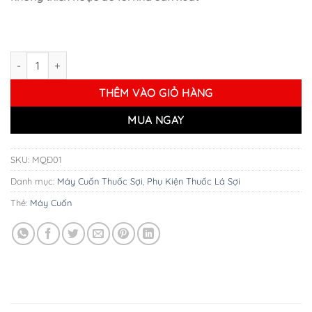
Hộp Cuốn Mascotte Đen 70 MM số lượng
THÊM VÀO GIỎ HÀNG
MUA NGAY
SKU:
MQĐ01
Danh mục:
Máy Cuốn Thuốc Sợi
,
Phụ Kiện Thuốc Lá Sợi
Thẻ:
Máy Cuốn