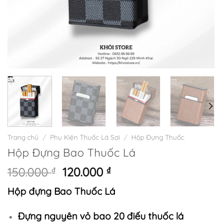
Trang chủ
/
Phụ Kiện Thuốc Lá Sợi
/
Hộp Đựng Thuốc
Hộp Đựng Bao Thuốc Lá
Giá
Giá
150.000
₫
120.000
₫
gốc
hiện
Hộp đựng Bao Thuốc Lá
là:
tại
150.000 ₫.
là:
Đựng nguyên vỏ bao 20 điếu thuốc lá
120.000 ₫.