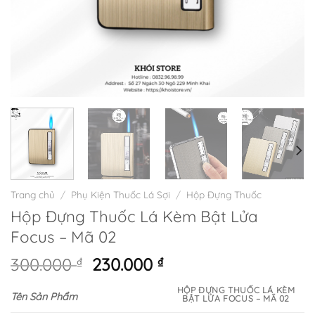
Trang chủ
/
Phụ Kiện Thuốc Lá Sợi
/
Hộp Đựng Thuốc
Hộp Đựng Thuốc Lá Kèm Bật Lửa
Focus – Mã 02
Giá
Giá
300.000
₫
230.000
₫
gốc
hiện
HỘP ĐỰNG THUỐC LÁ KÈM
là:
tại
Tên Sản Phẩm
BẬT LỬA FOCUS – MÃ 02
300.000 ₫.
là: