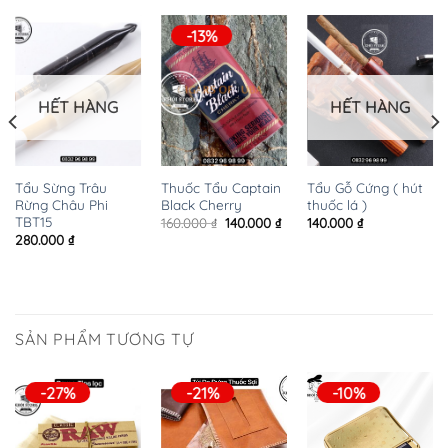
-13%
HẾT HÀNG
HẾT HÀNG
Tẩu Sừng Trâu
Thuốc Tẩu Captain
Tẩu Gỗ Cứng ( hút
Rừng Châu Phi
Black Cherry
thuốc lá )
TBT15
Giá
Giá
160.000
₫
140.000
₫
140.000
₫
gốc
hiện
280.000
₫
là:
tại
160.000 ₫.
là:
140.000 ₫.
SẢN PHẨM TƯƠNG TỰ
-27%
-21%
-10%