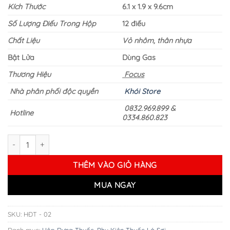
Kích Thước
6.1 x 1.9 x 9.6cm
230.000 ₫.
Số Lượng Điếu Trong Hộp
12 điếu
Chất Liệu
Vỏ nhôm, thân nhựa
Bật Lửa
Dùng Gas
Thương Hiệu
Focus
Nhà phân phối độc quyền
Khói Store
0832.969.899 &
Hotline
0334.860.823
Hộp Đựng Thuốc Lá Kèm Bật Lửa Focus - Mã 02 số lượng
THÊM VÀO GIỎ HÀNG
MUA NGAY
SKU:
HĐT - 02
Danh mục:
Hộp Đựng Thuốc
,
Phụ Kiện Thuốc Lá Sợi