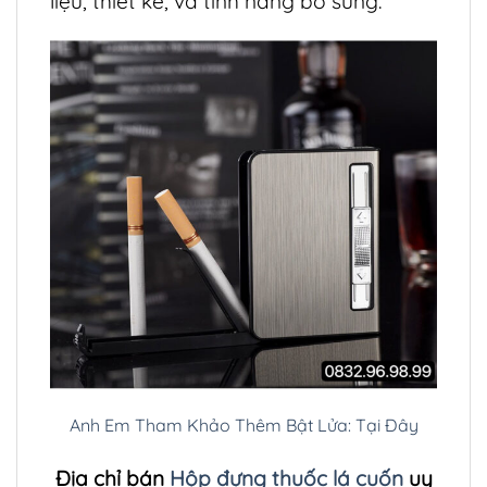
liệu, thiết kế, và tính năng bổ sung.
Anh Em Tham Khảo Thêm Bật Lửa: Tại Đây
Địa chỉ bán
Hộp đựng thuốc lá cuốn
uy