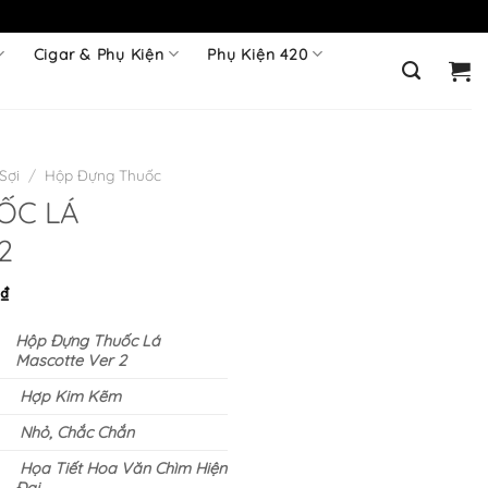
Cigar & Phụ Kiện
Phụ Kiện 420
Sợi
/
Hộp Đựng Thuốc
ỐC LÁ
2
Giá
0
₫
hiện
Hộp Đựng Thuốc Lá
tại
Mascotte Ver 2
₫.
là:
200.000 ₫.
Hợp Kim Kẽm
Nhỏ, Chắc Chắn
Họa Tiết Hoa Văn Chìm Hiện