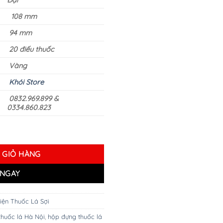
Đại
108 mm
94 mm
20 điếu thuốc
Vàng
Khói Store
0832.969.899 &
0334.860.823
E VER 2 số lượng
 GIỎ HÀNG
NGAY
iện Thuốc Lá Sợi
huốc lá Hà Nội
,
hộp đựng thuốc lá