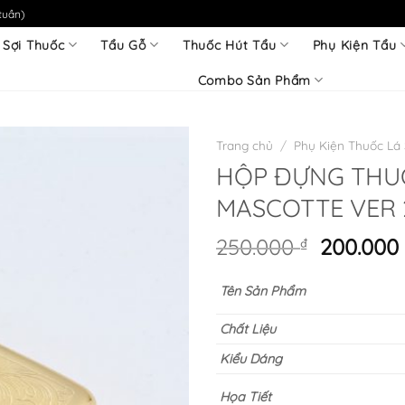
tuần)
 Sợi Thuốc
Tẩu Gỗ
Thuốc Hút Tẩu
Phụ Kiện Tẩu
Combo Sản Phẩm
Trang chủ
/
Phụ Kiện Thuốc Lá 
HỘP ĐỰNG THU
MASCOTTE VER 
Giá
250.000
₫
200.00
gốc
là:
Tên Sản Phẩm
250.000 
Chất Liệu
Kiểu Dáng
Họa Tiết