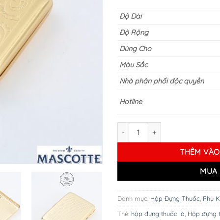
Độ Dài
Độ Rộng
Dùng Cho
Màu Sắc
Nhà phân phối độc quyền
Hotline
HỘP ĐỰNG THUỐC LÁ MASCOTT
THÊM VÀO
MUA 
Danh mục:
Hộp Đựng Thuốc
,
Phụ K
Thẻ:
hộp đựng thuốc lá
,
Hộp đựng t