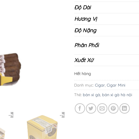
Độ Dài
Hương Vị
Độ Nặng
Phân Phối
Xuất Xứ
Hết hàng
Danh mục:
Cigar
,
Cigar Mini
Thẻ:
bán xì gà
,
bán xì gà hà nội