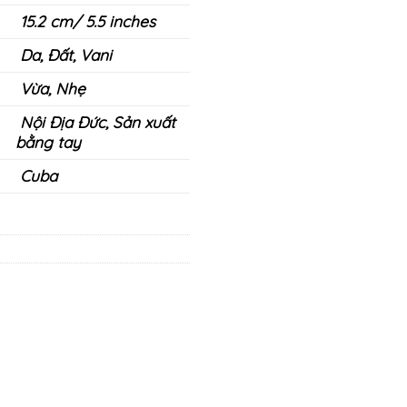
15.2 cm/ 5.5 inches
Da, Đất, Vani
Vừa, Nhẹ
Nội Địa Đức, Sản xuất
bằng tay
Cuba