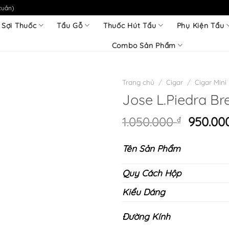
tuần)
 Sợi Thuốc
Tẩu Gỗ
Thuốc Hút Tẩu
Phụ Kiện Tẩu
Combo Sản Phẩm
Trang chủ
/
Cigar
/
Cigar Mini
Jose L.Piedra Br
Giá
1.050.000
₫
950.00
gốc
là:
Tên Sản Phẩm
1.050.0
Quy Cách Hộp
Kiểu Dáng
Đường Kính