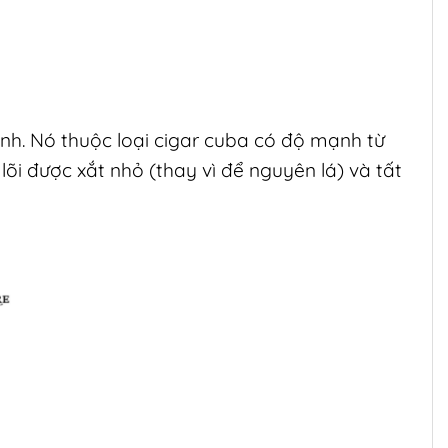
anh. Nó thuộc loại cigar cuba có độ mạnh từ
lõi được xắt nhỏ (thay vì để nguyên lá) và tất