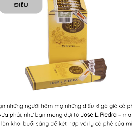
n những người hâm mộ những điếu xì gà giá cả phả
 vừa phải, như bạn mong đợi từ
Jose L. Piedra
– man
n khói buổi sáng để kết hợp với ly cà phê của mì