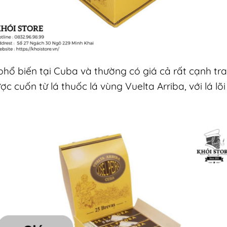
phổ biến tại Cuba và thường có giá cả rất cạnh tr
 cuốn từ lá thuốc lá vùng Vuelta Arriba, với lá lõi 