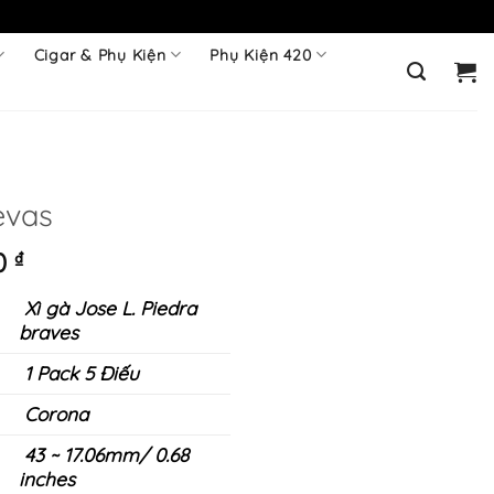
Cigar & Phụ Kiện
Phụ Kiện 420
evas
Giá
0
₫
hiện
Xì gà Jose L. Piedra
tại
braves
00 ₫.
là:
950.000 ₫.
1 Pack 5 Điếu
Corona
43 ~ 17.06mm/ 0.68
inches