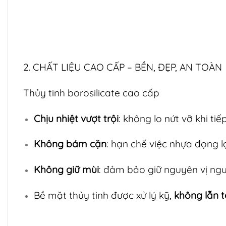
2. CHẤT LIỆU CAO CẤP – BỀN, ĐẸP, AN TOÀN
Thủy tinh borosilicate cao cấp
Chịu nhiệt vượt trội
: không lo nứt vỡ khi tiếp
Không bám cặn
: hạn chế việc nhựa đọng lạ
Không giữ mùi
: đảm bảo giữ nguyên vị ng
Bề mặt thủy tinh được xử lý kỹ,
không lẫn 