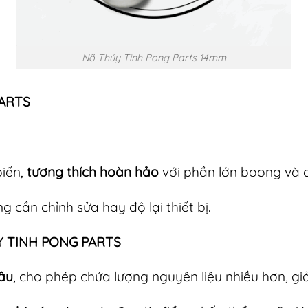
Nõ Thủy Tinh Pong Parts 14mm
PARTS
biến,
tương thích hoàn hảo
với phần lớn boong và d
 cần chỉnh sửa hay độ lại thiết bị.
 TINH PONG PARTS
âu
, cho phép chứa lượng nguyên liệu nhiều hơn, gi