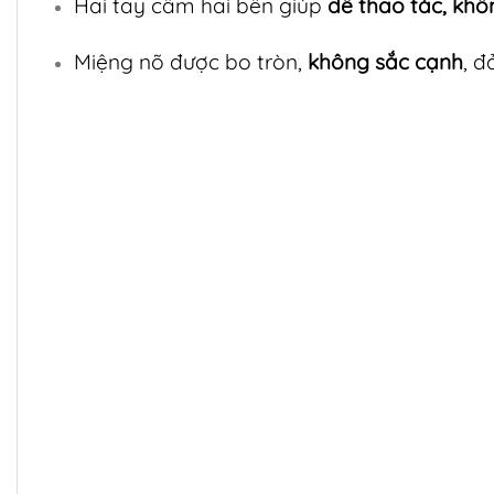
Hai tay cầm hai bên giúp
dễ thao tác, khô
Miệng nõ được bo tròn,
không sắc cạnh
, đ