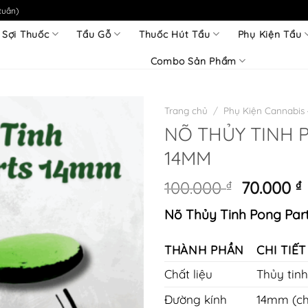
tuần)
 Sợi Thuốc
Tẩu Gỗ
Thuốc Hút Tẩu
Phụ Kiện Tẩu
Combo Sản Phẩm
Trang chủ
/
Phụ Kiện Cannabis
NÕ THỦY TINH 
14MM
Giá
100.000
₫
70.000
₫
gốc
Nõ Thủy Tinh Pong Pa
là:
t
100.000 ₫
l
THÀNH PHẦN
CHI TIẾ
7
Chất liệu
Thủy tinh
Đường kính
14mm (ch