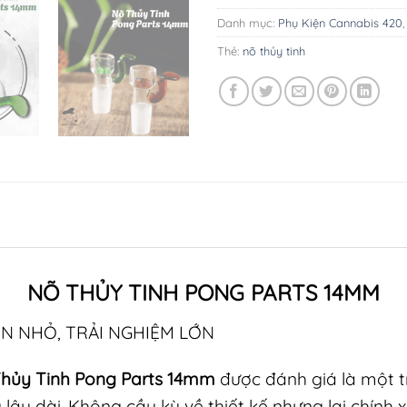
Danh mục:
Phụ Kiện Cannabis 420
Thẻ:
nõ thủy tinh
NÕ THỦY TINH PONG PARTS 14MM
ỆN NHỎ, TRẢI NGHIỆM LỚN
hủy Tinh Pong Parts 14mm
được đánh giá là một 
lâu dài. Không cầu kỳ về thiết kế nhưng lại chính xá