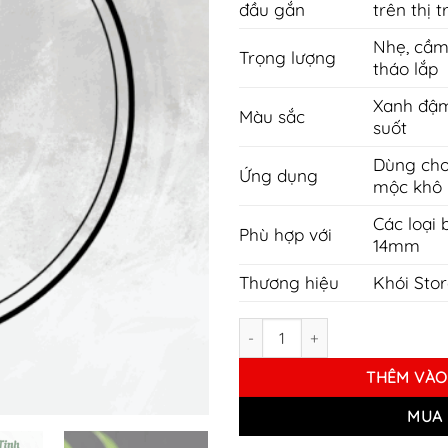
đầu gắn
trên thị 
Nhẹ, cầm
Trọng lượng
tháo lắp
Xanh đậm,
Màu sắc
suốt
Dùng cho
Ứng dụng
mộc khô
Các loại 
Phù hợp với
14mm
Thương hiệu
Khói Stor
NÕ THỦY TINH PONG PARTS 14
THÊM VÀO
MUA 