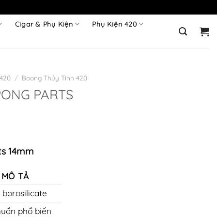
Cigar & Phụ Kiện
Phụ Kiện 420
 420
/
Boong Thủy Tinh 420
PONG PARTS
Giá
hiện
rts 14mm
ại
.
à:
T MÔ TẢ
0.000 ₫.
 borosilicate
uẩn phổ biến