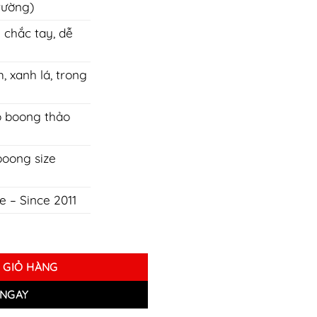
trường)
 chắc tay, dễ
 xanh lá, trong
 boong thảo
boong size
e – Since 2011
MM số lượng
 GIỎ HÀNG
NGAY