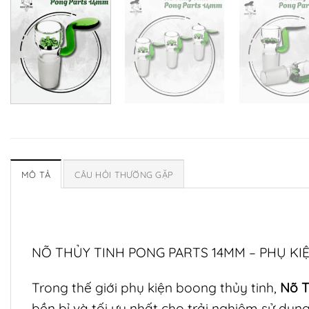
MÔ TẢ
CÂU HỎI THƯỜNG GẶP
NÕ THỦY TINH PONG PARTS 14MM – PHỤ KI
Trong thế giới phụ kiện boong thủy tinh,
Nõ T
bền bỉ và tối ưu nhất cho trải nghiệm sử dụng 