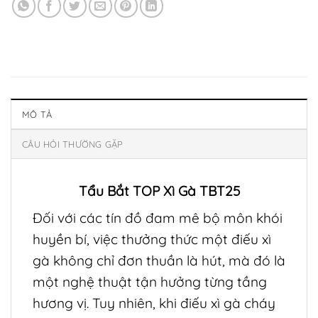
MÔ TẢ
CÂU HỎI THƯỜNG GẶP
Tẩu Bắt TOP Xì Gà TBT25
Đối với các tín đồ đam mê bộ môn khói
huyền bí, việc thưởng thức một điếu xì
gà không chỉ đơn thuần là hút, mà đó là
một nghệ thuật tận hưởng từng tầng
hương vị. Tuy nhiên, khi điếu xì gà cháy