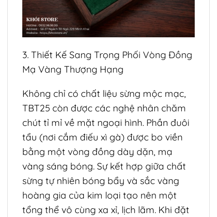
3. Thiết Kế Sang Trọng Phối Vòng Đồng
Mạ Vàng Thượng Hạng
Không chỉ có chất liệu sừng mộc mạc,
TBT25 còn được các nghệ nhân chăm
chút tỉ mỉ về mặt ngoại hình. Phần đuôi
tẩu (nơi cắm điếu xì gà) được bo viền
bằng một vòng đồng dày dặn, mạ
vàng sáng bóng. Sự kết hợp giữa chất
sừng tự nhiên bóng bẩy và sắc vàng
hoàng gia của kim loại tạo nên một
tổng thể vô cùng xa xỉ, lịch lãm. Khi đặt