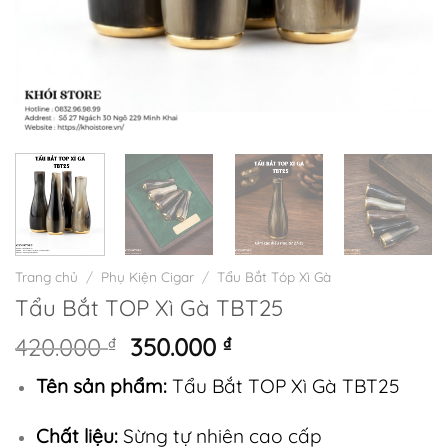
Trang chủ
/
Phụ Kiện Cigar
/
Tẩu Bắt Tóp Xì Gà
Tẩu Bắt TOP Xì Gà TBT25
Giá
Giá
420.000
₫
350.000
₫
gốc
hiện
Tên sản phẩm:
Tẩu Bắt TOP Xì Gà TBT25
là:
tại
420.000 ₫.
là:
Chất liệu:
Sừng tự nhiên cao cấp
350.000 ₫.