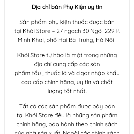
Địa chỉ bán
Phụ Kiện
uy tín
Sản phẩm phụ kiện thuốc được bán
tại
Khói Store
– 27 ngách 30 Ngõ 229 P.
Minh Khai, phố Hai Bà Trưng, Hà Nội .
Khói Store
tự hào là một trong những
địa chỉ cung cấp các sản
phẩm
tẩu
,
thuốc lá
và
cigar
nhập khẩu
cao cấp chính hãng, uy tín và chất
lượng tốt nhất.
Tất cả các sản phẩm được bày bán
tại
Khói Store
đều là những sản phẩm
chính hãng, bảo hành theo chính sách
của nhà sản xuất. Ngoài các chính sách