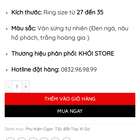
Kích thước:
Ring size từ
27 đến 35
Màu sắc:
Vân sừng tự nhiên (Đen ngà, nâu
hổ phách, trắng hoàng gia )
Thương hiệu phân phối:
KHÓI STORE
Hotline đặt hàng:
0832.96.98.99
Tẩu Bắt TOP Xì Gà TBT25 số lượng
THÊM VÀO GIỎ HÀNG
MUA NGAY
Danh mục:
Phụ Kiện Cigar
,
Tẩu Bắt Tóp Xì Gà