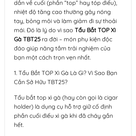
dần về cuối (phần “top” hay tóp điếu),
nhiệt độ tăng cao thường gây nóng
tay, bỏng môi và làm giảm đi sự thoải
mái. Đó là lý do vì sao
Tẩu Bắt TOP Xì
Gà TBT25
ra đời – món phụ kiện độc
đáo giúp nâng tầm trải nghiệm của
bạn một cách trọn vẹn nhất.
1. Tẩu Bắt TOP Xì Gà Là Gì? Vì Sao Bạn
Cần Sở Hữu TBT25?
Tẩu bắt top xì gà (hay còn gọi là cigar
holder) là dụng cụ hỗ trợ giữ cố định
phần cuối điếu xì gà khi đã cháy gần
hết.