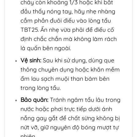
cháy còn khoảng 1/3 hoặc khi bắt
đầu thấy nóng tay, hãy nhẹ nhàng
cắm phần đuôi điếu vào lòng tẩu
TBT25. Ấn nhẹ vừa phải để điếu cố
định chắc chắn mà không làm rách
lá quấn bên ngoài.
Vệ sinh:
Sau khi sử dụng, dùng que
thông chuyên dụng hoặc khăn mềm
ẩm lau sạch muội than bám bên
trong lòng tẩu.
Bảo quản:
Tránh ngâm tẩu lâu trong
nước hoặc phơi trực tiếp dưới ánh
nắng gay gắt để chất sừng không bị
nứt vỡ, giữ nguyên độ bóng mượt tự
nhiên.