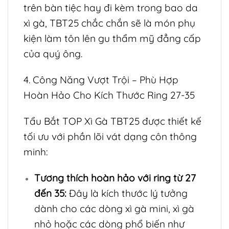
trên bàn tiệc hay đi kèm trong bao da
xì gà, TBT25 chắc chắn sẽ là món phụ
kiện làm tôn lên gu thẩm mỹ đẳng cấp
của quý ông.
4. Công Năng Vượt Trội – Phù Hợp
Hoàn Hảo Cho Kích Thước Ring 27-35
Tẩu Bắt TOP Xì Gà TBT25 được thiết kế
tối ưu với phần lõi vát dạng côn thông
minh:
Tương thích hoàn hảo với ring từ 27
đến 35:
Đây là kích thước lý tưởng
dành cho các dòng xì gà mini, xì gà
nhỏ hoặc các dòng phổ biến như