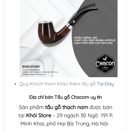
Quý Khách tham khảo thêm tẩu gỗ
Tại Đây
Địa chỉ bán Tẩu gỗ Chacom uy tín
Sản phẩm
tẩu gỗ thạch nam
được bán
tại
Khói Store
– 29 ngách 30 Ngõ 191 P.
Minh Khai, phố Hai Bà Trưng, Hà Nội .