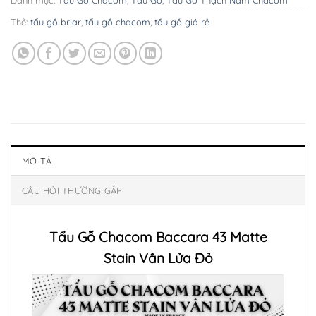
Danh mục:
Tẩu Gỗ Chacom
,
Tẩu Gỗ
,
Tẩu Gỗ Thạch Nam Chacom
Thẻ:
tẩu gỗ briar
,
tẩu gỗ chacom
,
tẩu gỗ giá rẻ
MÔ TẢ
CÂU HỎI THƯỜNG GẶP
Tẩu Gỗ Chacom Baccara 43 Matte
Stain Vân Lửa Đỏ