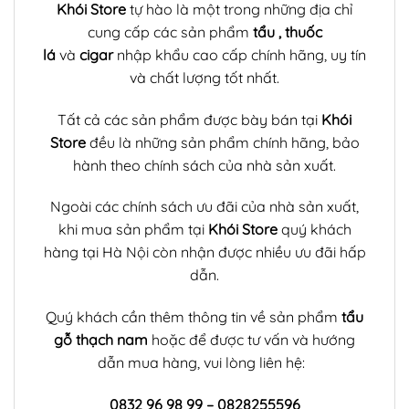
Khói Store
tự hào là một trong những địa chỉ
cung cấp các sản phẩm
tẩu
,
thuốc
lá
và
cigar
nhập khẩu cao cấp chính hãng, uy tín
và chất lượng tốt nhất.
Tất cả các sản phẩm được bày bán tại
Khói
Store
đều là những sản phẩm chính hãng, bảo
hành theo chính sách của nhà sản xuất.
Ngoài các chính sách ưu đãi của nhà sản xuất,
khi mua sản phẩm tại
Khói Store
quý khách
hàng tại Hà Nội còn nhận được nhiều ưu đãi hấp
dẫn.
Quý khách cần thêm thông tin về sản phẩm
tẩu
gỗ thạch nam
hoặc để được tư vấn và hướng
dẫn mua hàng, vui lòng liên hệ:
0832 96 98 99 – 0828255596