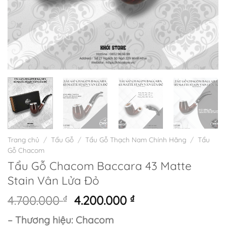
Trang chủ
/
Tẩu Gỗ
/
Tẩu Gỗ Thạch Nam Chính Hãng
/
Tẩu
Gỗ Chacom
Tẩu Gỗ Chacom Baccara 43 Matte
Stain Vân Lửa Đỏ
Giá
Giá
4.700.000
₫
4.200.000
₫
gốc
hiện
– Thương hiệu: Chacom
là:
tại