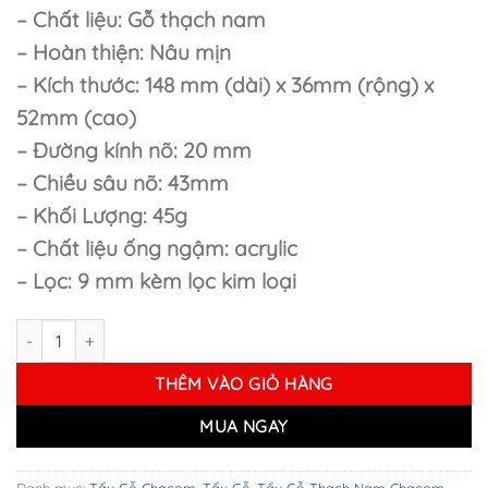
4.700.000 ₫.
là:
– Chất liệu: Gỗ thạch nam
4.200.000 ₫.
– Hoàn thiện: Nâu mịn
– Kích thước: 148 mm (dài) x 36mm (rộng) x
52mm (cao)
– Đường kính nõ: 20 mm
– Chiều sâu nõ: 43mm
– Khối Lượng: 45g
– Chất liệu ống ngậm: acrylic
– Lọc: 9 mm kèm lọc kim loại
Tẩu Gỗ Chacom Baccara 43 Matte Stain Vân Lửa Đỏ số lượng
THÊM VÀO GIỎ HÀNG
MUA NGAY