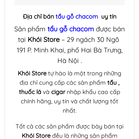
Địa chỉ bán
tẩu gỗ chacom
uy tín
Sản phẩm
tẩu gỗ chacom
được bán
tại
Khói Store
– 29 ngách 30 Ngõ
191 P. Minh Khai, phố Hai Bà Trưng,
Hà Nội .
Khói Store
tự hào là một trong những
địa chỉ cung cấp các sản phẩm
tẩu
,
thuốc lá
và
cigar
nhập khẩu cao cấp
chính hãng, uy tín và chất lượng tốt
nhất.
Tất cả các sản phẩm được bày bán tại
Khói Store
đều là những sản phẩm