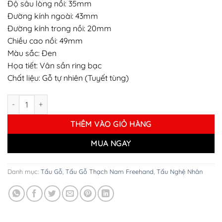
Độ sâu lòng nồi: 35mm
Đường kính ngoài: 43mm
Đường kính trong nồi: 20mm
Chiều cao nồi: 49mm
Màu sắc: Đen
Họa tiết: Vân sần ring bạc
Chất liệu: Gỗ tự nhiên (Tuyết tùng)
Tẩu gỗ Lubinski double sliver ring ( Lb-01) số lượng
THÊM VÀO GIỎ HÀNG
MUA NGAY
Danh mục:
Tẩu Gỗ
,
Tẩu Gỗ Thạch Nam Freehand
,
Tẩu Nghệ Nhân