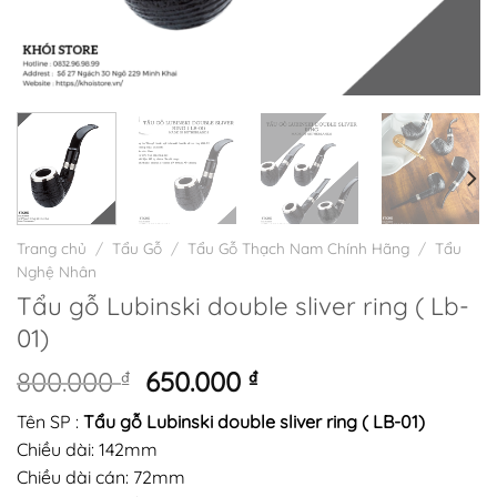
Trang chủ
/
Tẩu Gỗ
/
Tẩu Gỗ Thạch Nam Chính Hãng
/
Tẩu
Nghệ Nhân
Tẩu gỗ Lubinski double sliver ring ( Lb-
01)
Giá
Giá
800.000
₫
650.000
₫
gốc
hiện
Tên SP :
Tẩu gỗ Lubinski double sliver ring ( LB-01)
là:
tại
Chiều dài: 142mm
800.000 ₫.
là:
Chiều dài cán: 72mm
650.000 ₫.