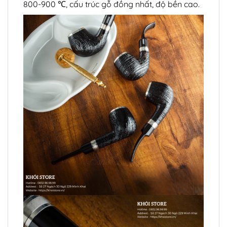
800-900 ℃, cấu trúc gỗ đồng nhất, độ bền cao.