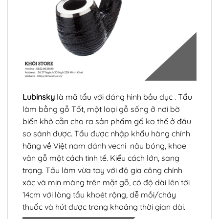
Lubinsky
là mã tẩu với dáng hình bầu dục . Tẩu
làm bằng gỗ Tốt, một loại gỗ sống ở nơi bờ
biển khô cằn cho ra sản phẩm gố ko thể ở đâu
so sánh được. Tẩu được nhập khẩu hàng chính
hãng về Việt nam đánh vecni nâu bóng, khoe
vân gỗ một cách tinh tế. Kiểu cách lớn, sang
trọng. Tẩu làm vừa tay với độ gia công chính
xác và mịn màng trên mặt gỗ, có độ dài lên tới
14cm với lòng tẩu khoét rộng, dễ mồi/cháy
thuốc và hút được trong khoảng thời gian dài.