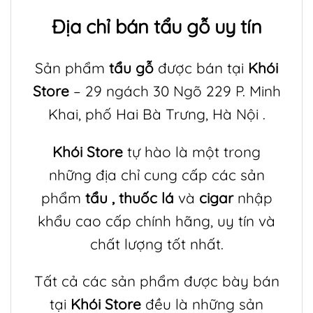
Địa chỉ bán
tẩu gỗ
uy tín
Sản phẩm
tẩu gỗ
được bán tại
Khói
Store
– 29 ngách 30 Ngõ 229 P. Minh
Khai, phố Hai Bà Trưng, Hà Nội .
Khói Store
tự hào là một trong
những địa chỉ cung cấp các sản
phẩm
tẩu
,
thuốc lá
và
cigar
nhập
khẩu cao cấp chính hãng, uy tín và
chất lượng tốt nhất.
Tất cả các sản phẩm được bày bán
tại
Khói Store
đều là những sản