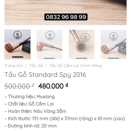
Trang chủ
/
Tẩu Gỗ
/
Tẩu Gỗ Cẩm Lai Chính Hãng
Tẩu Gỗ Standard Spy 2016
Giá
Giá
500.000
₫
480.000
₫
gốc
hiện
– Thương hiệu: Muxiang
là:
tại
– Chất liệu: Gỗ Cẩm Lai
500.000 ₫.
là:
– Hoàn thiện: Nâu Vàng Sẫm
480.000 ₫.
– Kích thước: 151 mm (dài) x 37mm (rộng) x 43 mm (cao)
– Đường kính nõ: 20 mm