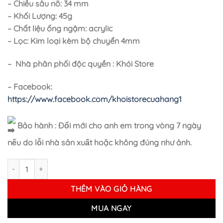
– Chiều sâu nõ: 34 mm
– Khối Lượng: 45g
– Chất liệu ống ngậm: acrylic
– Lọc: Kim loại kèm bộ chuyển 4mm
– Nhà phân phối độc quyền : Khói Store
– Facebook:
https://www.facebook.com/khoistorecuahang1
Bảo hành : Đổi mới cho anh em trong vòng 7 ngày
nếu do lỗi nhà sản xuất hoặc không đúng như ảnh.
Tẩu Gỗ Standard Spy 2016 số lượng
THÊM VÀO GIỎ HÀNG
MUA NGAY