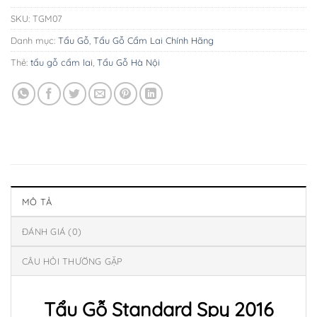
SKU:
TGM07
Danh mục:
Tẩu Gỗ
,
Tẩu Gỗ Cẩm Lai Chính Hãng
Thẻ:
tẩu gỗ cẩm lai
,
Tẩu Gỗ Hà Nội
MÔ TẢ
ĐÁNH GIÁ (0)
CÂU HỎI THƯỜNG GẶP
Tẩu Gỗ Standard Spy 2016