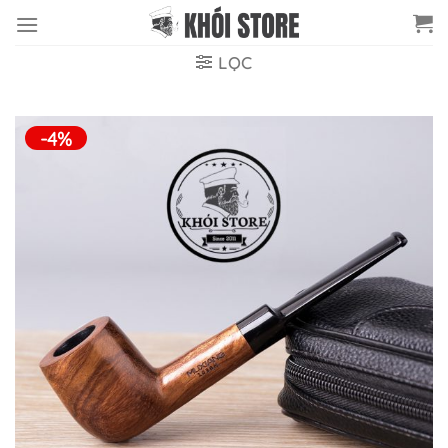
Chuyển
đến
nội
LỌC
dung
-4%