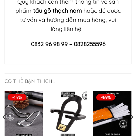
Quý khách cần thêm thông tin về sản
phẩm
tẩu gỗ thạch nam
hoặc để được
tư vấn và hướng dẫn mua hàng, vui
lòng liên hệ:
0832 96 98 99 – 0828255596
CÓ THỂ BẠN THÍCH…
-15%
-16%