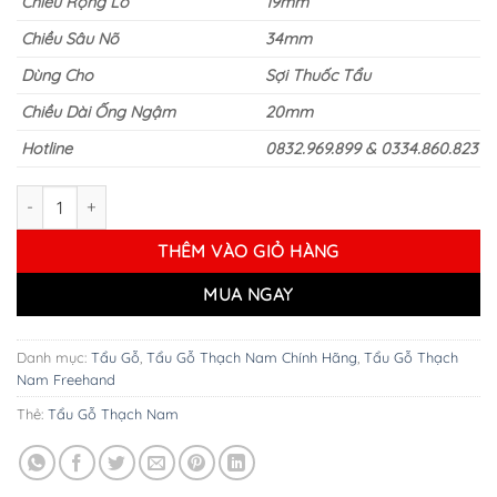
Chiều Rộng Lò
19mm
Chiều Sâu Nõ
34mm
Dùng Cho
Sợi Thuốc Tẩu
Chiều Dài Ống Ngậm
20mm
Hotline
0832.969.899 & 0334.860.823
Tẩu Gỗ Thạch Nam Churchwarden Smooth 603 số lượng
THÊM VÀO GIỎ HÀNG
MUA NGAY
Danh mục:
Tẩu Gỗ
,
Tẩu Gỗ Thạch Nam Chính Hãng
,
Tẩu Gỗ Thạch
Nam Freehand
Thẻ:
Tẩu Gỗ Thạch Nam