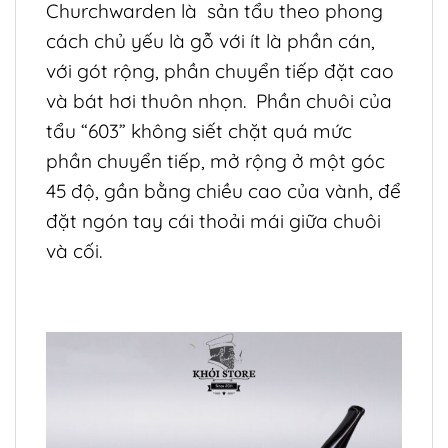
Churchwarden là sản tẩu theo phong
cách chủ yếu là gỗ với ít là phần cán,
với gót rộng, phần chuyển tiếp đặt cao
và bát hơi thuôn nhọn. Phần chuôi của
tẩu “603” không siết chặt quá mức
phần chuyển tiếp, mở rộng ở một góc
45 độ, gần bằng chiều cao của vành, để
đặt ngón tay cái thoải mái giữa chuôi
và cối.