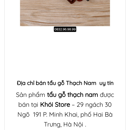
Địa chỉ bán
tẩu gỗ Thạch Nam
uy tín
Sản phẩm
tẩu gỗ thạch nam
được
bán tại
Khói Store
– 29 ngách 30
Ngõ 191 P. Minh Khai, phố Hai Bà
Trưng, Hà Nội .