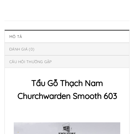
MÔ TẢ
ĐÁNH GIÁ (0)
CÂU HỎI THƯỜNG GẶP
Tẩu Gỗ Thạch Nam
Churchwarden Smooth 603