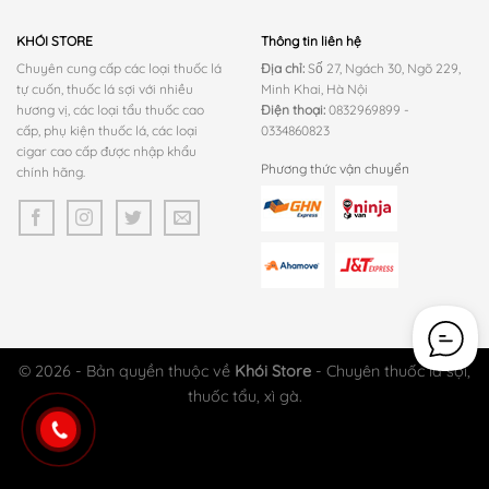
1.070.000 ₫.
KHÓI STORE
Thông tin liên hệ
Chuyên cung cấp các loại thuốc lá
Địa chỉ:
Số 27, Ngách 30, Ngõ 229,
tự cuốn, thuốc lá sợi với nhiều
Minh Khai, Hà Nội
hương vị, các loại tẩu thuốc cao
Điện thoại:
0832969899 -
cấp, phụ kiện thuốc lá, các loại
0334860823
cigar cao cấp được nhập khẩu
Phương thức vận chuyển
chính hãng.
© 2026 - Bản quyền thuộc về
Khói Store
- Chuyên thuốc lá sợi,
thuốc tẩu, xì gà.