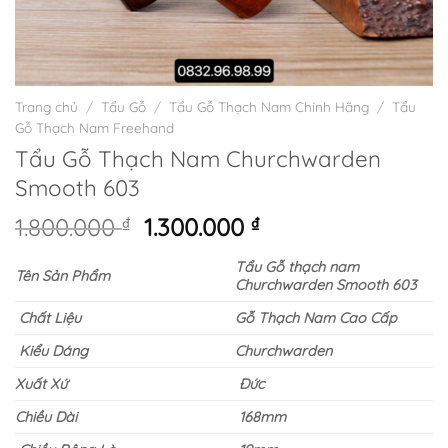
Trang chủ
/
Tẩu Gỗ
/
Tẩu Gỗ Thạch Nam Chính Hãng
/
Tẩu
Gỗ Thạch Nam Freehand
Tẩu Gỗ Thạch Nam Churchwarden
Smooth 603
Giá
Giá
1.800.000
₫
1.300.000
₫
gốc
hiện
Tẩu Gỗ thạch nam
là:
tại
Tên Sản Phẩm
Churchwarden Smooth 603
1.800.000 ₫.
là:
1.300.000 ₫.
Chất Liệu
Gỗ Thạch Nam Cao Cấp
Kiểu Dáng
Churchwarden
Xuất Xứ
Đức
Chiều Dài
168mm