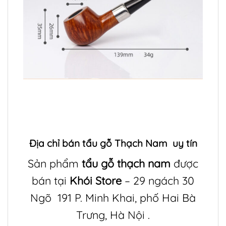
Địa chỉ bán
tẩu gỗ Thạch Nam
uy tín
Sản phẩm
tẩu gỗ thạch nam
được
bán tại
Khói Store
– 29 ngách 30
Ngõ 191 P. Minh Khai, phố Hai Bà
Trưng, Hà Nội .