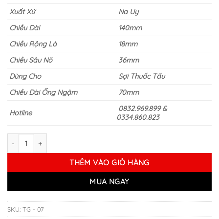
Xuất Xứ
Na Uy
Chiều Dài
140mm
Chiều Rộng Lò
18mm
Chiều Sâu Nõ
36mm
Dùng Cho
Sợi Thuốc Tẩu
Chiều Dài Ống Ngậm
70mm
0832.969.899 &
Hotline
0334.860.823
Tẩu Gỗ Thạch Nam Ropp Etudiant số lượng
THÊM VÀO GIỎ HÀNG
MUA NGAY
SKU:
TG - 07