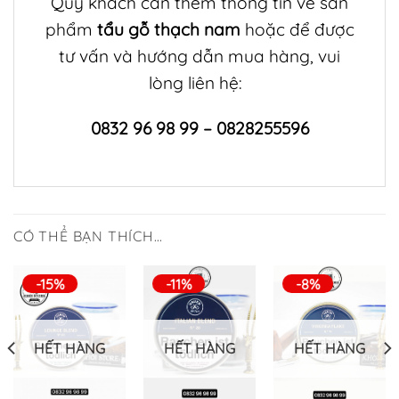
Quý khách cần thêm thông tin về sản
phẩm
tẩu gỗ thạch nam
hoặc để được
tư vấn và hướng dẫn mua hàng, vui
lòng liên hệ:
0832 96 98 99 – 0828255596
CÓ THỂ BẠN THÍCH…
-15%
-11%
-8%
HẾT HÀNG
HẾT HÀNG
HẾT HÀNG