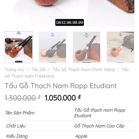
Trang chủ
/
Tẩu Gỗ
/
Tẩu Gỗ Thạch Nam Chính Hãng
/
Tẩu
Gỗ Thạch Nam Freehand
Tẩu Gỗ Thạch Nam Ropp Etudiant
Giá
Giá
1.300.000
₫
1.050.000
₫
gốc
hiện
Tẩu Gỗ thạch nam Ropp
là:
tại
Tên Sản Phẩm
Etudiant
1.300.000 ₫.
là:
1.050.000 ₫.
Chất Liệu
Gỗ Thạch Nam Cao Cấp
Kiểu Dáng
Apple