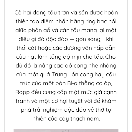
Cả hai dạng tẩu trơn và sần được hoàn
thiện tạo điểm nhấn bằng ring bạc nối
giữa phần gỗ và cán tẩu mang lại một
điều gì đó độc đáo — gợn sóng, khi
thổi cát hoặc các đường vân hấp dẫn
của hạt làm tăng độ mịn cho tẩu. Cho
dù đó là nâng cao độ cong nhẹ nhàng
của một quả Trứng uốn cong hay cấu
trúc của một bàn Bi-a thẳng có ốp,
Ropp đều cung cấp một mức giá cạnh
tranh và một cơ hội tuyệt vời để khám
phá trải nghiệm độc đáo về thớ tự
nhiên của cây thạch nam.