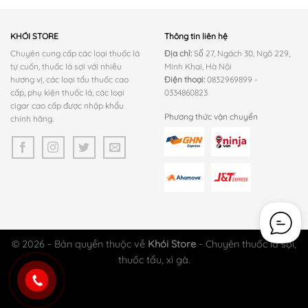
KHÓI STORE
Thông tin liên hệ
Chuyên cung cấp các loại thuốc lá
Địa chỉ:
Số 27, Ngách 30, Ngõ 229,
tự cuốn, thuốc lá sợi với nhiều
Minh Khai, Hà Nội
hương vị, các loại tẩu thuốc cao
Điện thoại:
0832969899 -
cấp, phụ kiện thuốc lá, các loại
0334860823
cigar cao cấp được nhập khẩu
Phương thức vận chuyển
chính hãng.
© 2026 - Bản quyền thuộc về
Khói Store
- Chuyên thuốc lá sợi,
thuốc tẩu, xì gà.