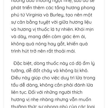
hương đầu thường ngọt nhẹ, sau đó sẽ
phát triển thêm các tầng hương phong
phú từ Virginia và Burley, tạo nên một
sự cân bằng tuyệt vời giữa hương liệu
và hương vị thuốc lá tự nhiên. Khói mịn
và dày, mang đến cảm giác êm ái,
không quá nóng hay gắt, khiến quá
trình hút trở nên rất thoải mái.
Đặc biệt, dòng thuốc này có độ ẩm lý
tưởng, dễ đốt cháy và không bị khô.
Điều này giúp cho việc duy trì lửa trong
tẩu dễ dàng, không cần phải đánh lửa
liên tục. Đối với những người thích
hương vị nhẹ nhàng nhưng vẫn muốn
thưởng thức sự phong phú của các loại