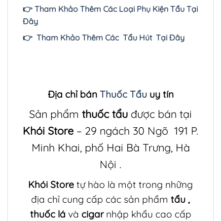
👉 Tham Khảo Thêm Các Loại Phụ Kiện Tẩu Tại
Đây
👉 Tham Khảo Thêm Các Tẩu Hút Tại Đây
Địa chỉ bán
Thuốc Tẩu
uy tín
Sản phẩm
thuốc tẩu
được bán tại
Khói Store
– 29 ngách 30 Ngõ 191 P.
Minh Khai, phố Hai Bà Trưng, Hà
Nội .
Khói Store
tự hào là một trong những
địa chỉ cung cấp các sản phẩm
tẩu
,
thuốc lá
và
cigar
nhập khẩu cao cấp