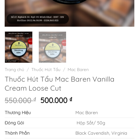
Trang chủ
/
Thuốc Hút Tẩu
/
Mac Baren
Thuốc Hút Tẩu Mac Baren Vanilla
Cream Loose Cut
Giá
Giá
550.000
₫
500.000
₫
gốc
hiện
Thương Hiệu
Mac Baren
là:
tại
550.000 ₫.
là:
Đóng Gói
Hộp Sắt/ 50g
500.000 ₫.
Thành Phần
Black Cavendish, Virginia