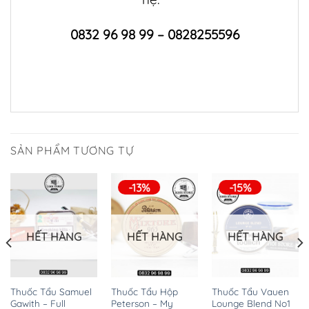
0832 96 98 99 – 0828255596
SẢN PHẨM TƯƠNG TỰ
-13%
-15%
HẾT HÀNG
HẾT HÀNG
HẾT HÀNG
Thuốc Tẩu Samuel
Thuốc Tẩu Hộp
Thuốc Tẩu Vauen
Gawith – Full
Peterson – My
Lounge Blend No1