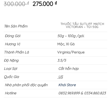
Giá
Giá
300.000
₫
275.000
₫
gốc
hiện
là:
tại
300.000 ₫.
là:
THUỐC TẨU SUTLIFF MATCH
275.000 ₫.
Tên Sản Phẩm
VICTORIAN – TÚI 50G
Đóng Gói
50g – 100g /gói.
Hương Vị
Mộc, Xì Gà
Thành Phần Lá
Virginia/Perique
Độ Nặng
3.5/5
Loại Sợi
Cắt hỗn hợp
Quốc Gia
US
Nhà phân phối độc quyền
Khói Store
Hotline
0832.969.899 & 0334.860.823