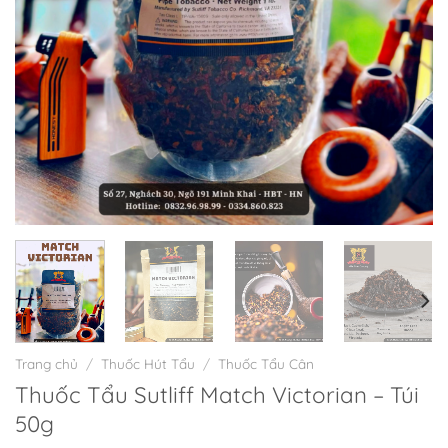
Trang chủ
/
Thuốc Hút Tẩu
/
Thuốc Tẩu Cân
Thuốc Tẩu Sutliff Match Victorian – Túi
50g