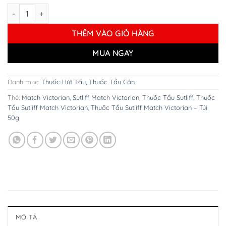
Thuốc Tẩu Sutliff Match Victorian – Túi 50g số lượng
THÊM VÀO GIỎ HÀNG
MUA NGAY
Danh mục:
Thuốc Hút Tẩu
,
Thuốc Tẩu Cân
Thẻ:
Match Victorian
,
Sutliff Match Victorian
,
Thuốc Tẩu Sutliff
,
Thuốc
Tẩu Sutliff Match Victorian
,
Thuốc Tẩu Sutliff Match Victorian – Túi
50g
MÔ TẢ