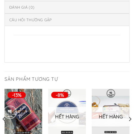
ĐÁNH GIÁ (0)
CÂU HỎI THƯỜNG GẶP
SẢN PHẨM TƯƠNG TỰ
-13%
-8%
HẾT HÀNG
HẾT HÀNG