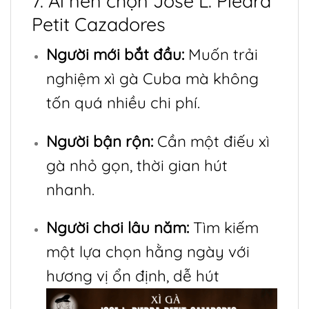
7. Ai nên chọn Jose L. Piedra
Petit Cazadores
Người mới bắt đầu:
Muốn trải
nghiệm xì gà Cuba mà không
tốn quá nhiều chi phí.
Người bận rộn:
Cần một điếu xì
gà nhỏ gọn, thời gian hút
nhanh.
Người chơi lâu năm:
Tìm kiếm
một lựa chọn hằng ngày với
hương vị ổn định, dễ hút