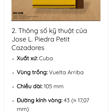
2. Thông số kỹ thuật của
Jose L. Piedra Petit
Cazadores
Xuất xứ:
Cuba
Vùng trồng:
Vuelta Arriba
Chiều dài:
105 mm
Đường kính vòng:
43 (≈ 17,07
mm)