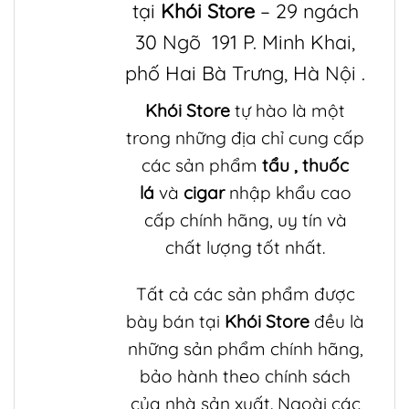
tại
Khói Store
– 29 ngách
30 Ngõ 191 P. Minh Khai,
phố Hai Bà Trưng, Hà Nội .
Khói Store
tự hào là một
trong những địa chỉ cung cấp
các sản phẩm
tẩu
,
thuốc
lá
và
cigar
nhập khẩu cao
cấp chính hãng, uy tín và
chất lượng tốt nhất.
Tất cả các sản phẩm được
bày bán tại
Khói Store
đều là
những sản phẩm chính hãng,
bảo hành theo chính sách
của nhà sản xuất. Ngoài các