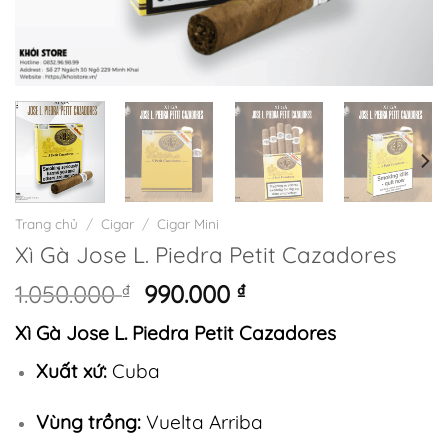
Trang chủ
/
Cigar
/
Cigar Mini
Xì Gà Jose L. Piedra Petit Cazadores
Giá
Giá
1.050.000
₫
990.000
₫
gốc
hiện
Xì Gà Jose L. Piedra Petit Cazadores
là:
tại
1.050.000 ₫.
là:
Xuất xứ:
Cuba
990.000 ₫.
Vùng trồng:
Vuelta Arriba