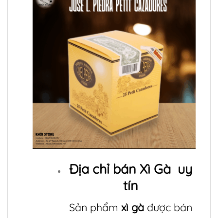
Địa chỉ bán
Xì Gà
uy
tín
Sản phẩm
xì gà
được bán