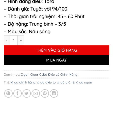
– Hình dáng điếu: Toro
– Đánh giá: Tuyệt vời 94/100
– Thời gian trải nghiệm: 45 – 60 Phút
– Độ nặng: Trung bình – 3/5
– Màu sắc: Nâu sáng
Xì Gà Nicaraguan Short Run Churchill số lượng
THÊM VÀO GIỎ HÀNG
MUA NGAY
Danh mục:
Cigar
,
Cigar Cuba Điếu Lẻ Chính Hãng
Thẻ:
xì gà chính hãng
,
xì gà điếu to
,
xì gà giá rẻ
,
xì gà ngon