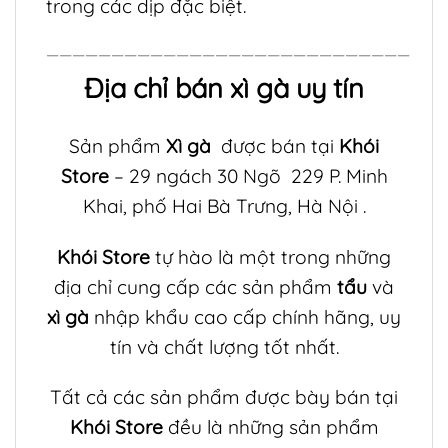
trong các dịp đặc biệt.
————————————————————————————
Địa chỉ bán xì gà uy tín
Sản phẩm
Xì gà
được bán tại
Khói
Store
– 29 ngách 30 Ngõ 229 P. Minh
Khai, phố Hai Bà Trưng, Hà Nội .
Khói Store
tự hào là một trong những
địa chỉ cung cấp các sản phẩm
tẩu
và
xì gà
nhập khẩu cao cấp chính hãng, uy
tín và chất lượng tốt nhất.
Tất cả các sản phẩm được bày bán tại
Khói Store
đều là những sản phẩm