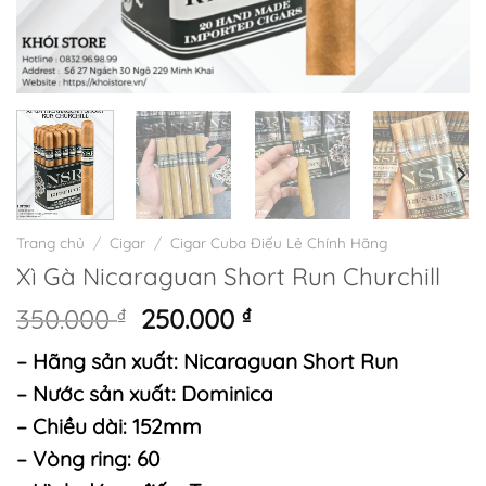
Trang chủ
/
Cigar
/
Cigar Cuba Điếu Lẻ Chính Hãng
Xì Gà Nicaraguan Short Run Churchill
Giá
Giá
350.000
₫
250.000
₫
gốc
hiện
– Hãng sản xuất: Nicaraguan Short Run
là:
tại
350.000 ₫.
là:
– Nước sản xuất: Dominica
250.000 ₫.
– Chiều dài: 152mm
– Vòng ring: 60