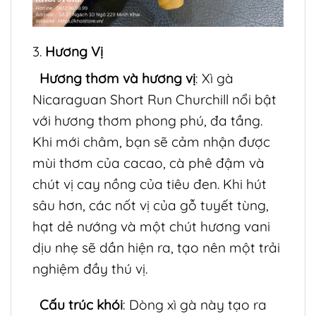
3.
Hương Vị
Hương thơm và hương vị
: Xì gà
Nicaraguan Short Run Churchill nổi bật
với hương thơm phong phú, đa tầng.
Khi mới châm, bạn sẽ cảm nhận được
mùi thơm của cacao, cà phê đậm và
chút vị cay nồng của tiêu đen. Khi hút
sâu hơn, các nốt vị của gỗ tuyết tùng,
hạt dẻ nướng và một chút hương vani
dịu nhẹ sẽ dần hiện ra, tạo nên một trải
nghiệm đầy thú vị.
Cấu trúc khói
: Dòng xì gà này tạo ra