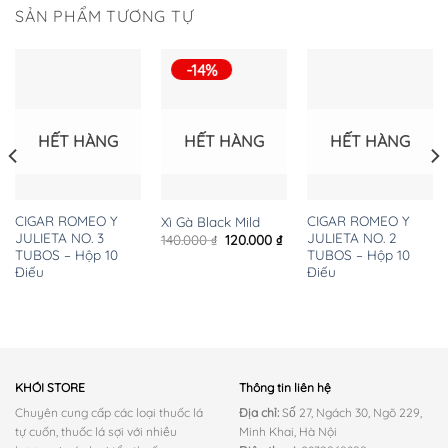
SẢN PHẨM TƯƠNG TỰ
-14%
HẾT HÀNG
HẾT HÀNG
HẾT HÀNG
CIGAR ROMEO Y
CIGAR ROMEO Y
Xì Gà Black Mild
JULIETA NO. 3
JULIETA NO. 2
Giá
Giá
140.000
₫
120.000
₫
gốc
hiện
TUBOS – Hộp 10
TUBOS – Hộp 10
là:
tại
Điếu
Điếu
140.000 ₫.
là:
120.000 ₫.
KHÓI STORE
Thông tin liên hệ
Chuyên cung cấp các loại thuốc lá
Địa chỉ:
Số 27, Ngách 30, Ngõ 229,
tự cuốn, thuốc lá sợi với nhiều
Minh Khai, Hà Nội