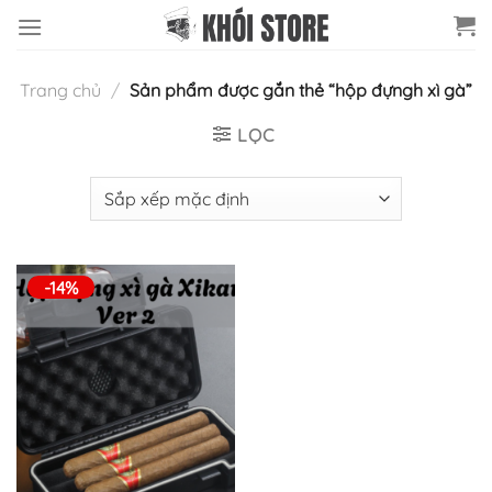
Chuyển
đến
nội
Trang chủ
/
Sản phẩm được gắn thẻ “hộp đựngh xì gà”
dung
LỌC
-14%