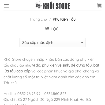
Chuyển
đến
nội
Trang chủ
/
Phụ Kiện Tẩu
dung
LỌC
Khói Store chuyên nhập khẩu bán các dòng phụ kiện
tẩu châu âu như
ví da, phụ kiện vệ sinh, đế đựng tẩu, bật
lửa tẩu cao cấp
với các phân khúc và giá phải chăng và
chất lượng số một tại Việt Nam dành cho các anh em
Tẩu thủ.
Hotline :0832.96.98.99 – 0334.860.823
Địa chỉ : Số 27 Ngách 30 Ngõ 229 Minh Khai, Hai Bà