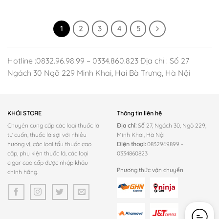
gốc
hiện
gốc
hiện
là:
tại
là:
tại
220.000 ₫.
là:
230.000 ₫.
là:
180.000 ₫.
160.000 ₫.
1
2
3
4
5
Hotline :0832.96.98.99 – 0334.860.823 Địa chỉ : Số 27
Ngách 30 Ngõ 229 Minh Khai, Hai Bà Trưng, Hà Nội
KHÓI STORE
Thông tin liên hệ
Chuyên cung cấp các loại thuốc lá
Địa chỉ:
Số 27, Ngách 30, Ngõ 229,
tự cuốn, thuốc lá sợi với nhiều
Minh Khai, Hà Nội
hương vị, các loại tẩu thuốc cao
Điện thoại:
0832969899 -
cấp, phụ kiện thuốc lá, các loại
0334860823
cigar cao cấp được nhập khẩu
Phương thức vận chuyển
chính hãng.