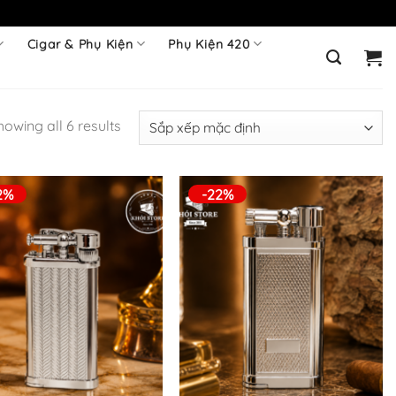
Cigar & Phụ Kiện
Phụ Kiện 420
howing all 6 results
2%
-22%