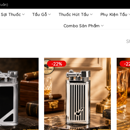
tuần)
 Sợi Thuốc
Tẩu Gỗ
Thuốc Hút Tẩu
Phụ Kiện Tẩu
Combo Sản Phẩm
S
-22%
-2