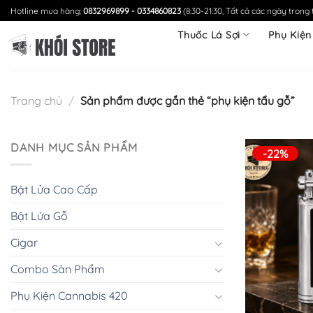
Chuyển
Hotline mua hàng:
0832969899 - 0334860823
(8:30-21:30, Tất cả các ngày trong 
đến
Thuốc Lá Sợi
Phụ Kiện
nội
dung
Trang chủ
/
Sản phẩm được gắn thẻ “phụ kiện tẩu gỗ”
DANH MỤC SẢN PHẨM
-22%
Bật Lửa Cao Cấp
Bật Lửa Gỗ
Cigar
Combo Sản Phẩm
Phụ Kiện Cannabis 420