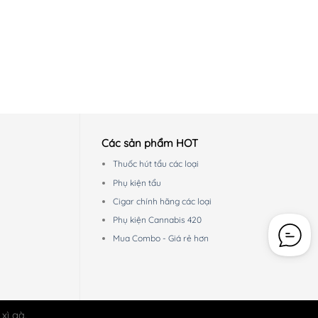
Các sản phẩm HOT
Thuốc hút tẩu các loại
Phụ kiện tẩu
Cigar chính hãng các loại
Phụ kiện Cannabis 420
Mua Combo - Giá rẻ hơn
xì gà.