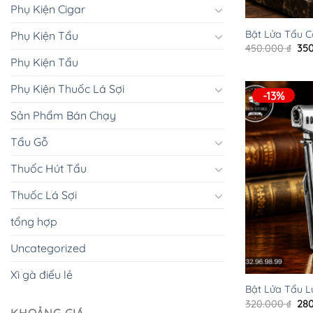
+
Phụ Kiện Cigar
Bật Lửa Tẩu C
Phụ Kiện Tẩu
Giá
450.000
₫
35
gố
Phụ Kiện Tẩu
là:
450
Phụ Kiện Thuốc Lá Sợi
-13%
Sản Phẩm Bán Chạy
Tẩu Gỗ
Thuốc Hút Tẩu
Thuốc Lá Sợi
tổng hợp
Uncategorized
+
Xì gà điếu lẻ
Bật Lửa Tẩu L
Giá
320.000
₫
28
gố