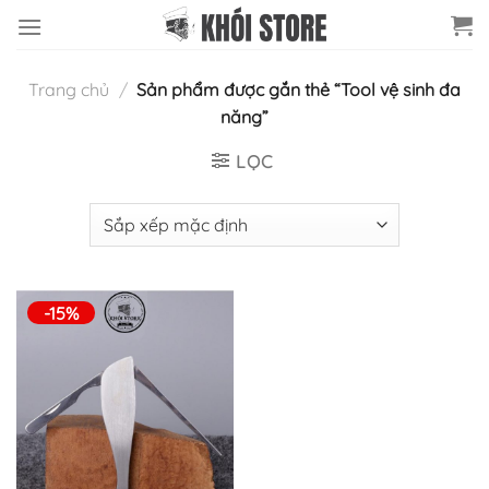
Chuyển
đến
nội
Trang chủ
/
Sản phẩm được gắn thẻ “Tool vệ sinh đa
dung
năng”
LỌC
-15%