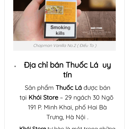
Chapman Vanilla No.2 ( Điếu To )
Địa chỉ bán
Thuốc Lá
uy
tín
Sản phẩm
Thuốc Lá
được bán
tại
Khói Store
– 29 ngách 30 Ngõ
191 P. Minh Khai, phố Hai Bà
Trưng, Hà Nội .
Khói Store
tự hào là một trong những