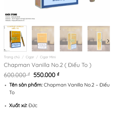
Trang chủ
/
Cigar
/
Cigar Mini
Chapman Vanilla No.2 ( Điếu To )
Giá
Giá
600.000
₫
550.000
₫
gốc
hiện
Tên sản phẩm:
Chapman Vanilla No.2 – Điếu
là:
tại
600.000 ₫.
là:
To
550.000 ₫.
Xuất xứ:
Đức