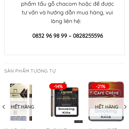
phẩm
tẩu gỗ chacom
hoặc để được
tư vấn và hướng dẫn mua hàng, vui
lòng liên hệ:
0832 96 98 99 – 0828255596
SẢN PHẨM TƯƠNG TỰ
-14%
-21%
HẾT HÀNG
HẾT HÀNG