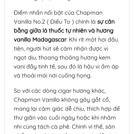
Điểm nhấn nổi bật của Chapman
Vanilla No.2 ( Điếu To ) chính là
sự cân
bằng giữa lá thuốc tự nhiên và hương
vanilla Madagascar
. Khi rít một hơi đầu
tiên, người hút sẽ cảm nhận được vị
ngọt dịu, thoang thoảng hương kem
vani đầy tinh tế, sau đó là hậu vị ấm áp
và thoải mái nơi cuống họng.
So với các dòng cigar hương khác,
Chapman Vanilla không gây gắt cổ,
mang lại cảm giác dễ chịu, thích hợp để
thư giãn vào cuối ngày hoặc khi nhâm
nhi cùng tách cà phê. Chính vì thế, sản