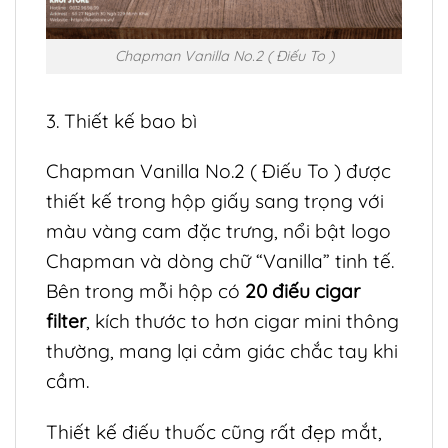
Chapman Vanilla No.2 ( Điếu To )
3. Thiết kế bao bì
Chapman Vanilla No.2 ( Điếu To ) được
thiết kế trong hộp giấy sang trọng với
màu vàng cam đặc trưng, nổi bật logo
Chapman và dòng chữ “Vanilla” tinh tế.
Bên trong mỗi hộp có
20 điếu cigar
filter
, kích thước to hơn cigar mini thông
thường, mang lại cảm giác chắc tay khi
cầm.
Thiết kế điếu thuốc cũng rất đẹp mắt,