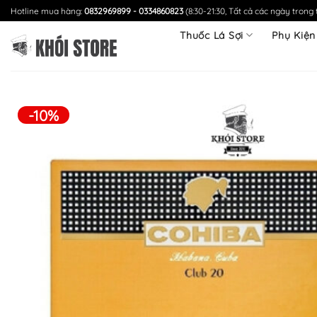
Chuyển
Hotline mua hàng:
0832969899 - 0334860823
(8:30-21:30, Tất cả các ngày trong 
đến
Thuốc Lá Sợi
Phụ Kiện
nội
dung
-10%