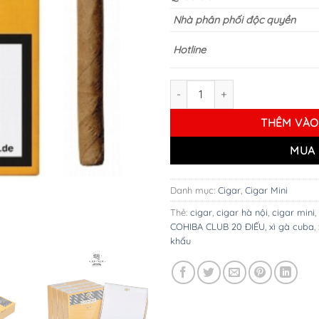
Nhà phân phối độc quyền
Hotline
Xì Gà COHIBA CLUB 20 ĐIẾU số
THÊM VÀO
MUA 
Danh mục:
Cigar
,
Cigar Mini
Thẻ:
cigar
,
cigar hà nội
,
cigar mini
,
COHIBA CLUB 20 ĐIẾU
,
xì gà cuba
,
khẩu