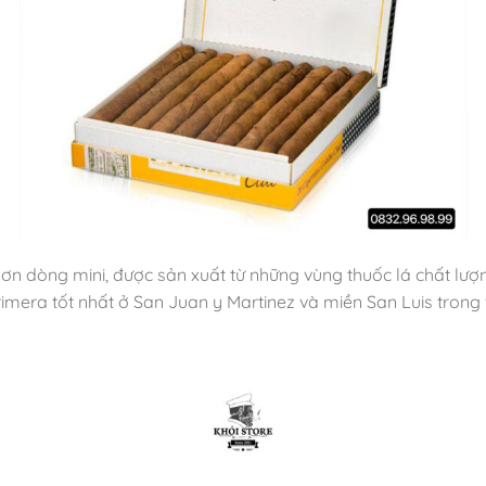
ơn dòng mini, được sản xuất từ những vùng thuốc lá chất lượ
mera tốt nhất ở San Juan y Martinez và miền San Luis trong