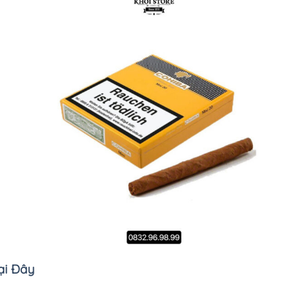
ại Đây