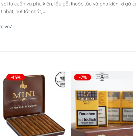
i tự cuốn và phụ kiện, tẩu gỗ, thuốc tẩu và phụ kiện, xì gà c
nhất, hút tốt nhất, …
re.vn/
-13%
-7%