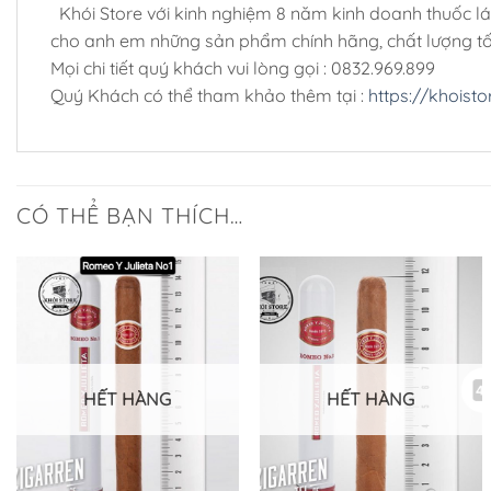
Khói Store với kinh nghiệm 8 năm kinh doanh thuốc lá sợ
cho anh em những sản phẩm chính hãng, chất lượng tốt 
Mọi chi tiết quý khách vui lòng gọi : 0832.969.899
Quý Khách có thể tham khảo thêm tại :
https://khoisto
CÓ THỂ BẠN THÍCH…
HẾT HÀNG
HẾT HÀNG