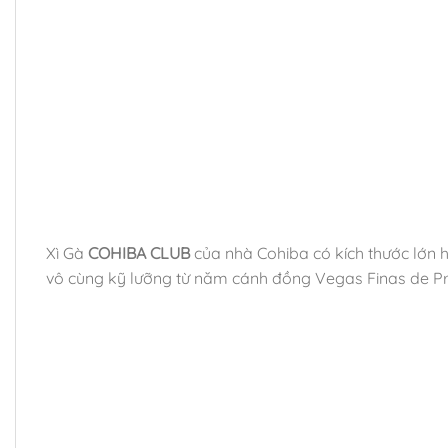
Xì Gà
COHIBA CLUB
của nhà Cohiba có kích thước lớn h
vô cùng kỹ lưỡng từ năm cánh đồng Vegas Finas de Pri