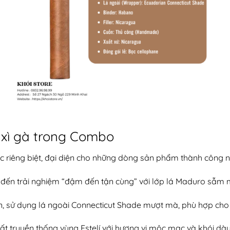
 xì gà trong Combo
 riêng biệt, đại diện cho những dòng sản phẩm thành công n
đến trải nghiệm “đậm đến tận cùng” với lớp lá Maduro sẫm 
ơn, sử dụng lá ngoài Connecticut Shade mượt mà, phù hợp cho
t truyền thống vùng Estelí với hương vị mộc mạc và khói dày