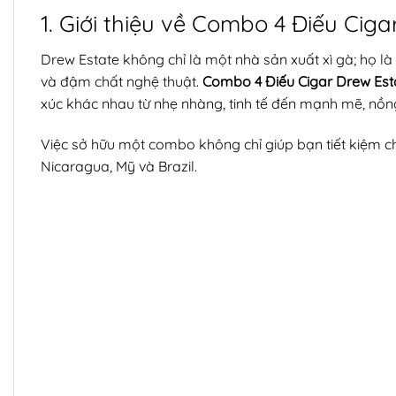
1. Giới thiệu về Combo 4 Điếu Cig
Drew Estate không chỉ là một nhà sản xuất xì gà; họ l
và đậm chất nghệ thuật.
Combo 4 Điếu Cigar Drew Est
xúc khác nhau từ nhẹ nhàng, tinh tế đến mạnh mẽ, nồn
Việc sở hữu một combo không chỉ giúp bạn tiết kiệm chi
Nicaragua, Mỹ và Brazil.