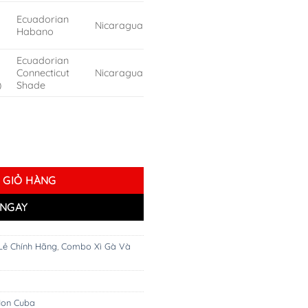
Ecuadorian
Nicaragua
Habano
Ecuadorian
Connecticut
Nicaragua
)
Shade
e số lượng
 GIỎ HÀNG
NGAY
Lẻ Chính Hãng
,
Combo Xì Gà Và
Non Cuba