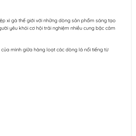
iệp xì gà thế giới với những dòng sản phẩm sáng tạo
ười yêu khói cơ hội trải nghiệm nhiều cung bậc cảm
 của mình giữa hàng loạt các dòng lá nổi tiếng từ