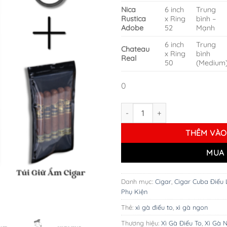
Nica
6 inch
Trung
Rustica
x Ring
bình –
Adobe
52
Mạnh
6 inch
Trung
Chateau
x Ring
bình
Real
50
(Medium
0
Combo 4 Điếu Cigar Drew Estat
THÊM VÀO
MUA 
Danh mục:
Cigar
,
Cigar Cuba Điếu 
Phụ Kiện
Thẻ:
xì gà điếu to
,
xì gà ngon
Thương hiệu:
Xì Gà Điếu To
,
Xì Gà 