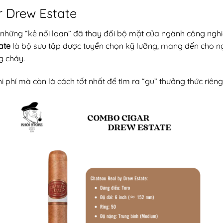
ar Drew Estate
à những “kẻ nổi loạn” đã thay đổi bộ mặt của ngành công ngh
ate
là bộ sưu tập được tuyển chọn kỹ lưỡng, mang đến cho ng
g cháy.
 phí mà còn là cách tốt nhất để tìm ra “gu” thưởng thức riêng