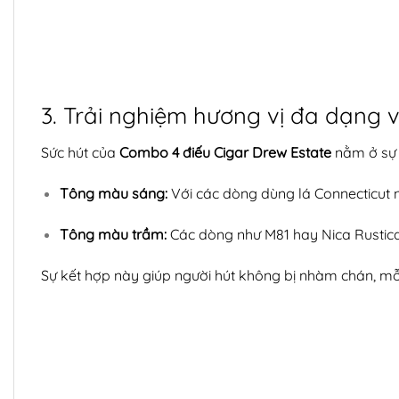
3. Trải nghiệm hương vị đa dạng
Sức hút của
Combo 4 điếu Cigar Drew Estate
nằm ở sự b
Tông màu sáng:
Với các dòng dùng lá Connecticut 
Tông màu trầm:
Các dòng như M81 hay Nica Rustica 
Sự kết hợp này giúp người hút không bị nhàm chán, mỗ