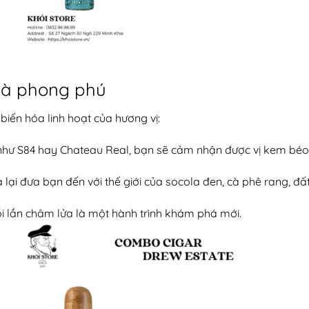
 và phong phú
iến hóa linh hoạt của hương vị:
như S84 hay Chateau Real, bạn sẽ cảm nhận được vị kem béo,
lại đưa bạn đến với thế giới của socola đen, cà phê rang, đấ
i lần châm lửa là một hành trình khám phá mới.