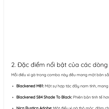
2. Đặc điểm nổi bật của các dòng
Mỗi điếu xì gà trong combo này đều mang một bản sắc
Blackened M81:
Một sự hợp tác đầy nam tính, mang 
Blackened S84 Shade To Black:
Phiên bản tinh tế h
Nica Rustica Adobe:
Một điếu xì gà thô mộc, đậm chấ