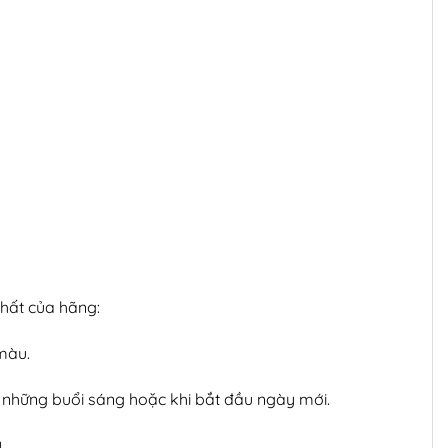
hất của hãng:
màu.
 những buổi sáng hoặc khi bắt đầu ngày mới.
.