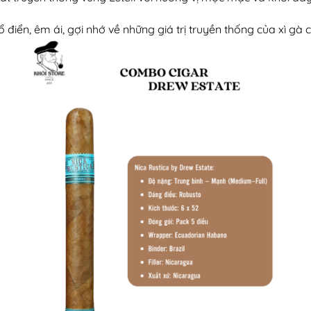
n, êm ái, gợi nhớ về những giá trị truyền thống của xì gà 