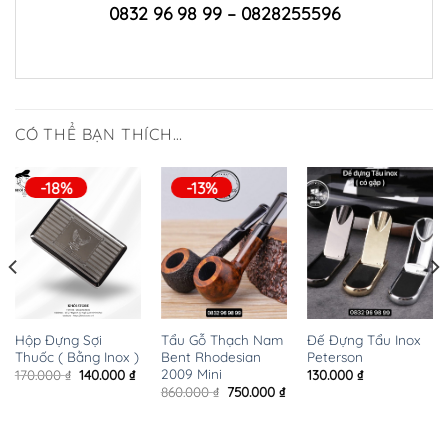
0832 96 98 99 – 0828255596
CÓ THỂ BẠN THÍCH…
-18%
-13%
Hộp Đựng Sợi
Tẩu Gỗ Thạch Nam
Đế Đựng Tẩu Inox
Thuốc ( Bằng Inox )
Bent Rhodesian
Peterson
2009 Mini
Giá
Giá
170.000
₫
140.000
₫
130.000
₫
n
gốc
hiện
Giá
Giá
860.000
₫
750.000
₫
là:
tại
gốc
hiện
170.000 ₫.
là:
là:
tại
000 ₫.
140.000 ₫.
860.000 ₫.
là:
750.000 ₫.