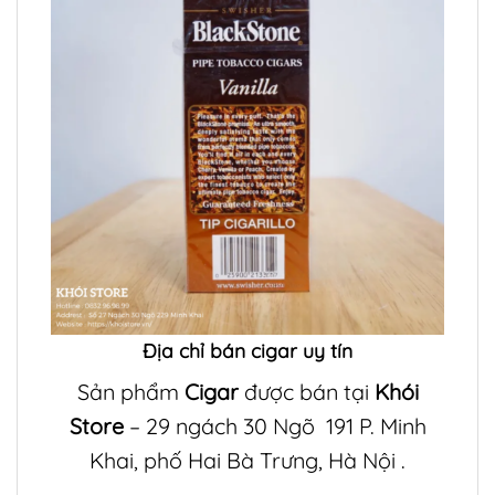
Địa chỉ bán cigar uy tín
Sản phẩm
Cigar
được bán tại
Khói
Store
– 29 ngách 30 Ngõ 191 P. Minh
Khai, phố Hai Bà Trưng, Hà Nội .