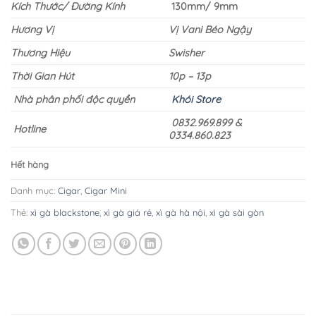
Kích Thước/ Đường Kính
130mm/ 9mm
Hương Vị
Vị Vani Béo Ngậy
Thương Hiệu
Swisher
Thời Gian Hút
10p – 13p
Nhà phân phối độc quyền
Khói Store
0832.969.899 &
Hotline
0334.860.823
Hết hàng
Danh mục:
Cigar
,
Cigar Mini
Thẻ:
xì gà blackstone
,
xì gà giá rẻ
,
xì gà hà nội
,
xì gà sài gòn