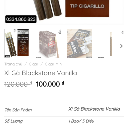
Trang chủ
/
Cigar
/
Cigar Mini
Xì Gà Blackstone Vanilla
Giá
Giá
120.000
₫
100.000
₫
gốc
hiện
là:
tại
120.000 ₫.
là:
Xì Gà Blackstone Vanilla
100.000 ₫.
Tên Sản Phẩm
Số Lượng
1 Bao/ 5 Điếu