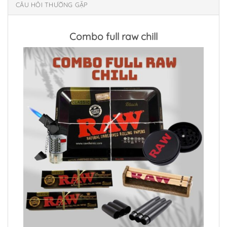
CÂU HỎI THƯỜNG GẶP
Combo full raw chill