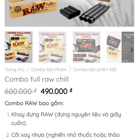
Trang chủ
/
Combo Sản Phẩm
/
Combo sản phẩm 420
Combo full raw chill
Giá
Giá
600.000
₫
490.000
₫
gốc
hiện
Combo RAW bao gồm:
là:
tại
600.000 ₫.
là:
Khay đựng RAW (đựng nguyên liệu và giấy
490.000 ₫.
cuốn).
Cối xay nhựa (nghiền nhỏ thuốc hoặc thảo