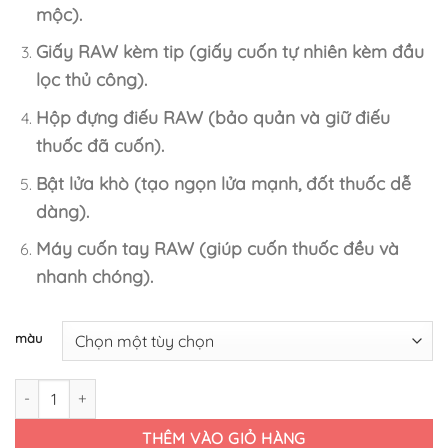
mộc).
Giấy RAW kèm tip (giấy cuốn tự nhiên kèm đầu
lọc thủ công).
Hộp đựng điếu RAW (bảo quản và giữ điếu
thuốc đã cuốn).
Bật lửa khò (tạo ngọn lửa mạnh, đốt thuốc dễ
dàng).
Máy cuốn tay RAW (giúp cuốn thuốc đều và
nhanh chóng).
màu
Combo full raw chill số lượng
THÊM VÀO GIỎ HÀNG