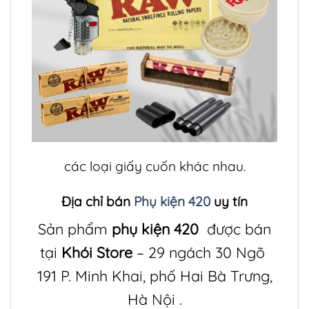
các loại giấy cuốn khác nhau.
Địa chỉ bán
Phụ kiện 420
uy tín
Sản phẩm
phụ kiện 420
được bán
tại
Khói Store
– 29 ngách 30 Ngõ
191 P. Minh Khai, phố Hai Bà Trưng,
Hà Nội .