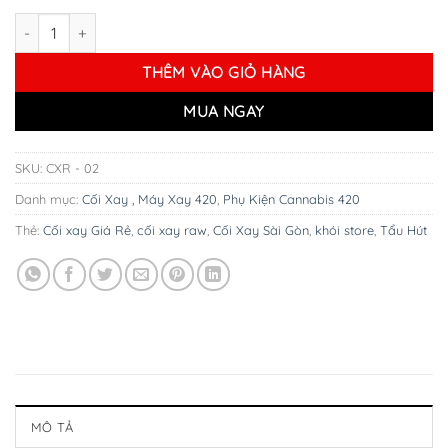
Cối Xay Thảo Dược RAW GHOST SHRIMP số lượng
THÊM VÀO GIỎ HÀNG
MUA NGAY
SKU:
CXR - 02
Danh mục:
Cối Xay , Máy Xay 420
,
Phụ Kiện Cannabis 420
Thẻ:
Cối xay Giá Rẻ
,
cối xay raw
,
Cối Xay Sài Gòn
,
khói store
,
Tẩu Hút
MÔ TẢ