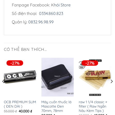
Fanpage Facebook: K
hói Store
Số điện thoại:
0334.860.823
Quản lý:
0832.96.98.99
CÓ THỂ BẠN THÍCH…
-27%
-27%
OCB PREMIUM SLIM
Máy cuốn thuốc lá
raw 1 1/4 classic +
( ĐEN DÀI )
Mascotte Đen
filter ( Raw Ngắn
70mm, 78mm
Nâu Kèm Tips )
Giá
Giá
55.000
₫
40.000
₫
gốc
hiện