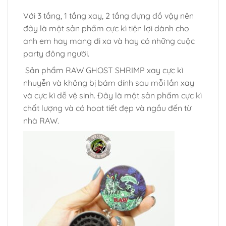
Với 3 tầng, 1 tầng xay, 2 tầng đựng đồ vậy nên
đây là một sản phẩm cực kì tiện lợi dành cho
anh em hay mang đi xa và hay có những cuộc
party đông người.
Sản phẩm RAW GHOST SHRIMP xay cực kì
nhuyễn và không bị bám dính sau mỗi lần xay
và cực kì dễ vệ sinh. Đây là một sản phẩm cực kì
chất lượng và có hoat tiết đẹp và ngầu đến từ
nhà RAW.