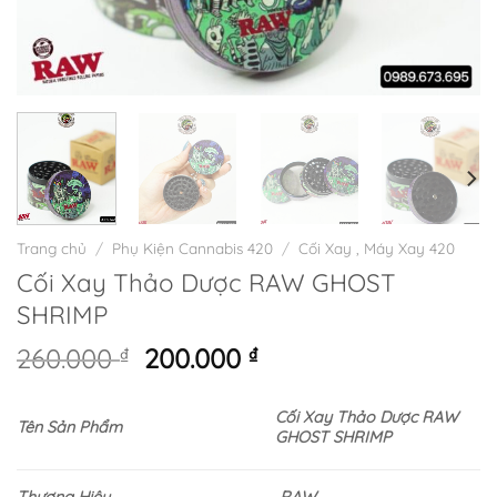
Trang chủ
/
Phụ Kiện Cannabis 420
/
Cối Xay , Máy Xay 420
Cối Xay Thảo Dược RAW GHOST
SHRIMP
Giá
Giá
260.000
₫
200.000
₫
gốc
hiện
là:
tại
Cối Xay Thảo Dược RAW
Tên Sản Phẩm
260.000 ₫.
là:
GHOST SHRIMP
200.000 ₫.