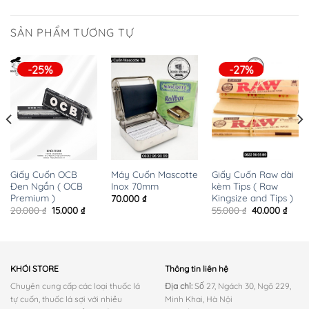
là:
tại
là:
tại
15.000 ₫.
20.000 ₫.
là:
320.000 ₫.
là:
00 ₫.
15.000
300.000 ₫.
SẢN PHẨM TƯƠNG TỰ
-25%
-27%
Giấy Cuốn OCB
Máy Cuốn Mascotte
Giấy Cuốn Raw dài
Đen Ngắn ( OCB
Inox 70mm
kèm Tips ( Raw
Premium )
Kingsize and Tips )
70.000
₫
Giá
Giá
Giá
Giá
20.000
₫
15.000
₫
55.000
₫
40.000
₫
gốc
hiện
gốc
hiện
là:
tại
là:
tại
20.000 ₫.
là:
55.000 ₫.
là:
15.000 ₫.
40.00
KHÓI STORE
Thông tin liên hệ
Chuyên cung cấp các loại thuốc lá
Địa chỉ:
Số 27, Ngách 30, Ngõ 229,
tự cuốn, thuốc lá sợi với nhiều
Minh Khai, Hà Nội