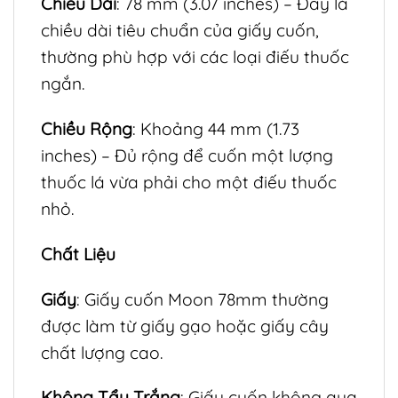
Chiều Dài
: 78 mm (3.07 inches) – Đây là
chiều dài tiêu chuẩn của giấy cuốn,
thường phù hợp với các loại điếu thuốc
ngắn.
Chiều Rộng
: Khoảng 44 mm (1.73
inches) – Đủ rộng để cuốn một lượng
thuốc lá vừa phải cho một điếu thuốc
nhỏ.
Chất Liệu
Giấy
: Giấy cuốn Moon 78mm thường
được làm từ giấy gạo hoặc giấy cây
chất lượng cao.
Không Tẩy Trắng
: Giấy cuốn không qua