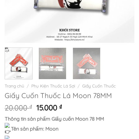
Trang chủ
/
Phụ Kiện Thuốc Lá Sợi
/
Giấy Cuốn Thuốc
Giấy Cuốn Thuốc Lá Moon 78MM
Giá
Giá
20.000
₫
15.000
₫
gốc
hiện
Thông tin sản phẩm Giấy cuốn Moon 78 MM
là:
tại
20.000 ₫.
là:
Tên sản phẩm: Moon
15.000 ₫.