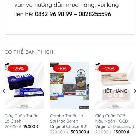
vấn và hướng dẫn mua hàng, vui lòng
liên hệ:
0832 96 98 99 – 0828255596
CÓ THỂ BẠN THÍCH…
-25%
-6%
-25%
HẾT HÀNG
Giấy Cuốn Thuốc
Giấy Cuốn OCB
Combo Thuốc Lá
Lá Gizeh
Nâu Ngắn ( OCB
Sợi Mac Baren
Virgin Unbleached )
Original Choice #01
Giá
Giá
20.000
₫
15.000
₫
gốc
hiện
Giá
Giá
Giá
Giá
20.000
₫
15.000
₫
320.000
₫
300.000
₫
là:
tại
n
gốc
hiện
gốc
hiện
20.000 ₫.
là: