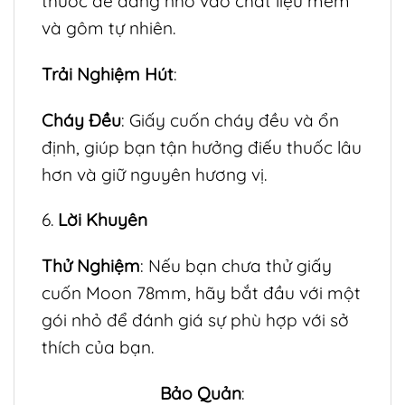
thuốc dễ dàng nhờ vào chất liệu mềm
và gôm tự nhiên.
Trải Nghiệm Hút
:
Cháy Đều
: Giấy cuốn cháy đều và ổn
định, giúp bạn tận hưởng điếu thuốc lâu
hơn và giữ nguyên hương vị.
6.
Lời Khuyên
Thử Nghiệm
: Nếu bạn chưa thử giấy
cuốn Moon 78mm, hãy bắt đầu với một
gói nhỏ để đánh giá sự phù hợp với sở
thích của bạn.
Bảo Quản
: