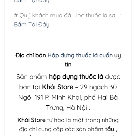
# Quý khách mua đầu lọc thuốc lá sợi :
Bấm Tại Đây
Địa chỉ bán
Hộp đựng thuốc lá cuốn
uy
tín
Sản phẩm
hộp đựng thuốc lá
được
bán tại
Khói Store
– 29 ngách 30
Ngõ 191 P. Minh Khai, phố Hai Bà
Trưng, Hà Nội .
Khói Store
tự hào là một trong những
địa chỉ cung cấp các sản phẩm
tẩu
,