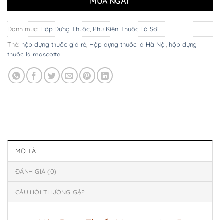
MUA NGAY
Danh mục:
Hộp Đựng Thuốc
,
Phụ Kiện Thuốc Lá Sợi
Thẻ:
hộp đựng thuốc giá rẻ
,
Hộp đựng thuốc lá Hà Nội
,
hộp đựng
thuốc lá mascotte
MÔ TẢ
ĐÁNH GIÁ (0)
CÂU HỎI THƯỜNG GẶP