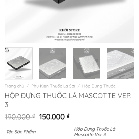
Trang chủ
/
Phụ Kiện Thuốc Lá Sợi
/
Hộp Đựng Thuốc
HỘP ĐỰNG THUỐC LÁ MASCOTTE VER
3
Giá
Giá
190.000
₫
150.000
₫
gốc
hiện
Hộp Đựng Thuốc Lá
là:
tại
Tên Sản Phẩm
Mascotte Ver 3
190.000 ₫.
là: