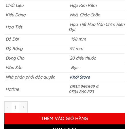
150.000 ₫.
Chất Liệu
Hợp Kim Kẽm
Kiểu Dáng
Nhỏ, Chắc Chắn
Họa Tiết Hoa Văn Chìm Hiện
Họa Tiết
Đại
Độ Dài
108 mm
Độ Rộng
94 mm
Dùng Cho
20 điếu thuốc
Màu Sắc
Bạc
Nhà phân phối độc quyền
Khói Store
0832.969.899 &
Hotline
0334.860.823
HỘP ĐỰNG THUỐC LÁ MASCOTTE VER 3 số lượng
THÊM VÀO GIỎ HÀNG