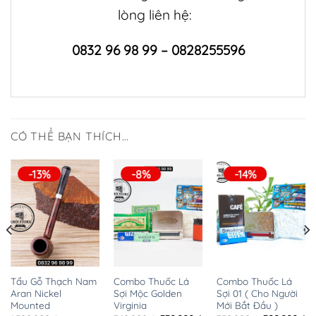
lòng liên hệ:
0832 96 98 99 – 0828255596
CÓ THỂ BẠN THÍCH…
-13%
-8%
-14%
Tẩu Gỗ Thạch Nam
Combo Thuốc Lá
Combo Thuốc Lá
Aran Nickel
Sợi Mộc Golden
Sợi 01 ( Cho Người
Mounted
Virginia
Mới Bắt Đầu )
Giá
hiện