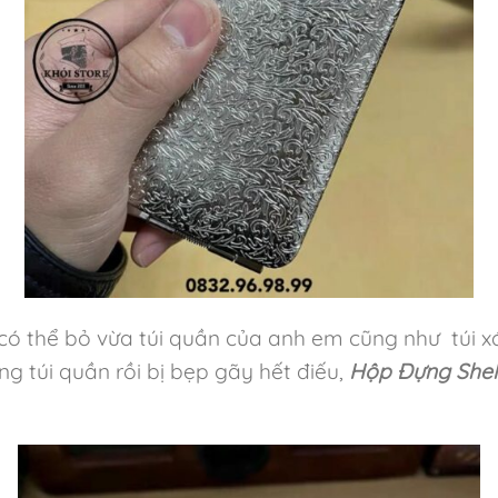
có thể bỏ vừa túi quần của anh em cũng như túi xá
g túi quần rồi bị bẹp gãy hết điếu,
Hộp Đựng Shel