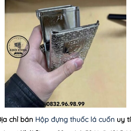
ịa chỉ bán
Hộp đựng thuốc lá cuốn
uy t