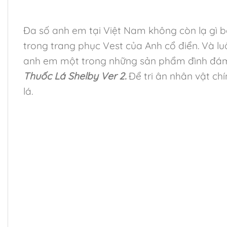
Đa số anh em tại Việt Nam không còn lạ gì bộ
trong trang phục Vest của Anh cổ điển. Và l
anh em một trong những sản phẩm đình đám đã
Thuốc Lá Shelby Ver 2.
Để tri ân nhân vật c
lá.