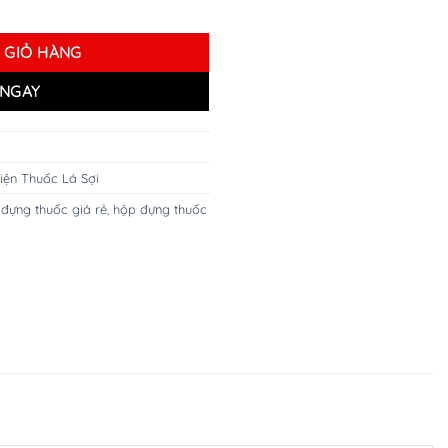
r 2 số lượng
 GIỎ HÀNG
NGAY
iện Thuốc Lá Sợi
đựng thuốc giá rẻ
,
hộp đựng thuốc