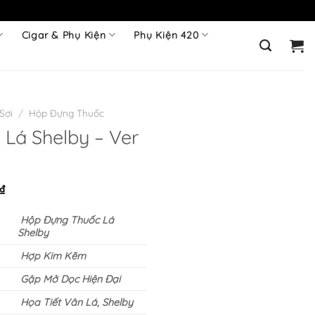
Cigar & Phụ Kiện
Phụ Kiện 420
Sợi
/
Hộp Đựng Thuốc
Lá Shelby – Ver
Giá
₫
hiện
Hộp Đựng Thuốc Lá
tại
Shelby
₫.
là:
420.000 ₫.
Hợp Kim Kẽm
Gập Mở Dọc Hiện Đại
Họa Tiết Vân Lá, Shelby