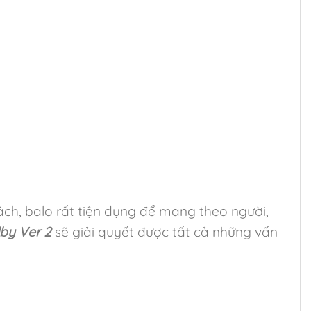
ch, balo rất tiện dụng để mang theo người,
by Ver 2
sẽ giải quyết được tất cả những vấn