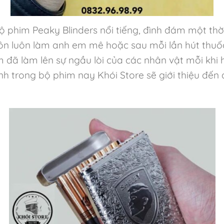
 phim Peaky Blinders nổi tiếng, đình đám một thời
uôn luôn làm anh em mê hoặc sau mỗi lần hút thuốc.
 làm lên sự ngầu lòi của các nhân vật mỗi khi họ
hính trong bộ phim nay Khói Store sẽ giới thiệu đ