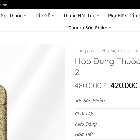
tuần)
 Sợi Thuốc
Tẩu Gỗ
Thuốc Hút Tẩu
Phụ Kiện Tẩu
Combo Sản Phẩm
Trang chủ
/
Phụ Kiện Thuốc Lá 
Hộp Đựng Thuốc 
2
Giá
480.000
₫
420.000
gốc
là:
Tên Sản Phẩm
480.000 
Chất Liệu
Kiểu Dáng
Họa Tiết