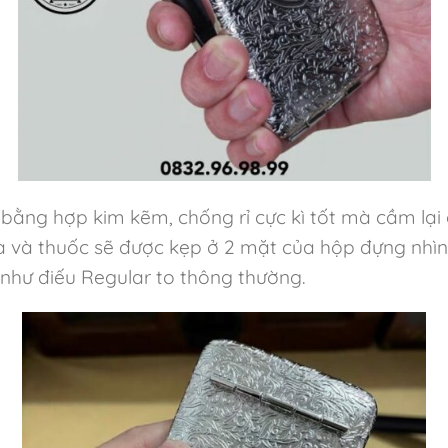
ế bằng hợp kim kẽm, chống rỉ cực kì tốt mà cầm lại 
a và thuốc sẽ được kẹp ở 2 mặt của hộp đựng nhìn
như điếu Regular to thông thường.