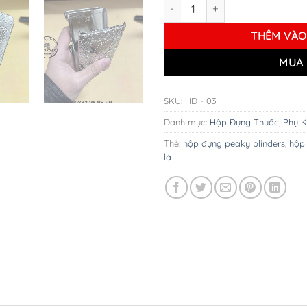
Hộp Đựng Thuốc Lá Shelby - Ve
THÊM VÀO
MUA 
SKU:
HD - 03
Danh mục:
Hộp Đựng Thuốc
,
Phụ K
Thẻ:
hộp đựng peaky blinders
,
hộp 
lá