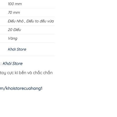
100 mm
70 mm
Điếu Nhỏ , Điếu to đều vừa
20 Điếu
Vàng
n
Khói Store
 :
Khói Store
ay cực kì bền và chắc chắn
om/khoistorecuahang1