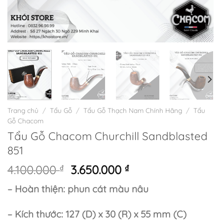
Trang chủ
/
Tẩu Gỗ
/
Tẩu Gỗ Thạch Nam Chính Hãng
/
Tẩu
Gỗ Chacom
Tẩu Gỗ Chacom Churchill Sandblasted
851
Giá
Giá
4.100.000
₫
3.650.000
₫
gốc
hiện
– Hoàn thiện: phun cát màu nâu
là:
tại
4.100.000 ₫.
là:
– Kích thước: 127 (D) x 30 (R) x 55 mm (C)
3.650.000 ₫.