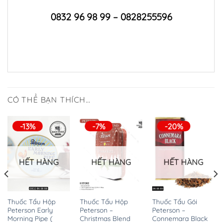
0832 96 98 99 – 0828255596
CÓ THỂ BẠN THÍCH…
-13%
-7%
-20%
HẾT HÀNG
HẾT HÀNG
HẾT HÀNG
Thuốc Tẩu Hộp
Thuốc Tẩu Hộp
Thuốc Tẩu Gói
Peterson Early
Peterson –
Peterson –
Morning Pipe (
Christmas Blend
Connemara Black