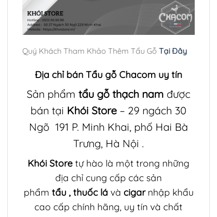
Quý Khách Tham Khảo Thêm Tẩu Gỗ
Tại Đây
Địa chỉ bán Tẩu gỗ Chacom uy tín
Sản phẩm
tẩu gỗ thạch nam
được
bán tại
Khói Store
– 29 ngách 30
Ngõ 191 P. Minh Khai, phố Hai Bà
Trưng, Hà Nội .
Khói Store
tự hào là một trong những
địa chỉ cung cấp các sản
phẩm
tẩu
,
thuốc lá
và
cigar
nhập khẩu
cao cấp chính hãng, uy tín và chất