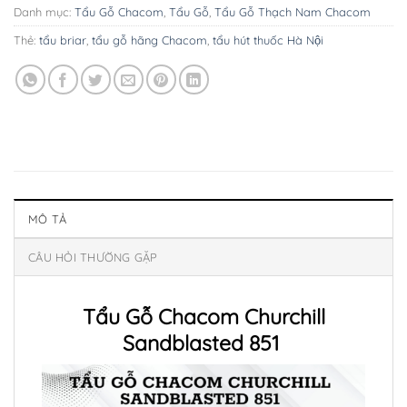
Danh mục:
Tẩu Gỗ Chacom
,
Tẩu Gỗ
,
Tẩu Gỗ Thạch Nam Chacom
Thẻ:
tẩu briar
,
tẩu gỗ hãng Chacom
,
tẩu hút thuốc Hà Nội
MÔ TẢ
CÂU HỎI THƯỜNG GẶP
Tẩu Gỗ Chacom Churchill
Sandblasted 851