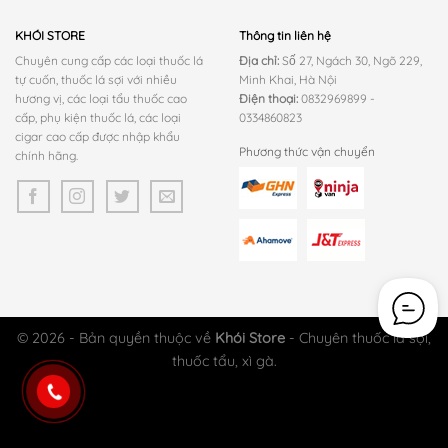
KHÓI STORE
Thông tin liên hệ
Chuyên cung cấp các loại thuốc lá
Địa chỉ:
Số 27, Ngách 30, Ngõ 229,
tự cuốn, thuốc lá sợi với nhiều
Minh Khai, Hà Nội
hương vị, các loại tẩu thuốc cao
Điện thoại:
0832969899 -
cấp, phụ kiện thuốc lá, các loại
0334860823
cigar cao cấp được nhập khẩu
Phương thức vận chuyển
chính hãng.
© 2026 - Bản quyền thuộc về
Khói Store
- Chuyên thuốc lá sợi,
thuốc tẩu, xì gà.