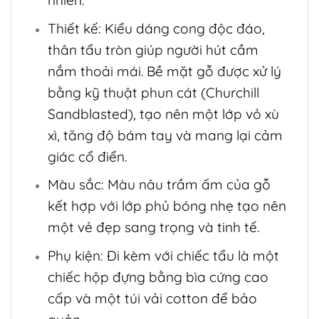
nhiên.
Thiết kế: Kiểu dáng cong độc đáo,
thân tẩu tròn giúp người hút cầm
nắm thoải mái. Bề mặt gỗ được xử lý
bằng kỹ thuật phun cát (Churchill
Sandblasted), tạo nên một lớp vỏ xù
xì, tăng độ bám tay và mang lại cảm
giác cổ điển.
Màu sắc: Màu nâu trầm ấm của gỗ
kết hợp với lớp phủ bóng nhẹ tạo nên
một vẻ đẹp sang trọng và tinh tế.
Phụ kiện: Đi kèm với chiếc tẩu là một
chiếc hộp đựng bằng bìa cứng cao
cấp và một túi vải cotton để bảo