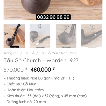
Trang chủ
/
Tẩu Gỗ
/
Tẩu Gỗ Mun Chính Hãng
Tẩu Gỗ Church – Warden 1927
Giá
Giá
570.000
₫
480.000
₫
gốc
hiện
– Thương hiệu: Pipe Bulgari ( mã 211HT )
là:
tại
– Chất liệu: Gỗ Mun
570.000 ₫.
là:
– Hoàn thiện: Nâu trầm
480.000 ₫.
– Kích thước: 135 (dài) x 37 (rộng) x 45 mm (cao)
– Đường kính nõ: 20 mm