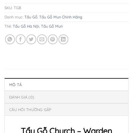
SKU:
TGB
Danh mục:
Tẩu Gỗ
,
Tẩu Gỗ Mun Chính Hãng
Thẻ:
Tẩu Gỗ Hà Nội
,
Tẩu Gỗ Mun
MÔ TẢ
ĐÁNH GIÁ (0)
CÂU HỎI THƯỜNG GẶP
Tẩu Gỗ Church – Warden