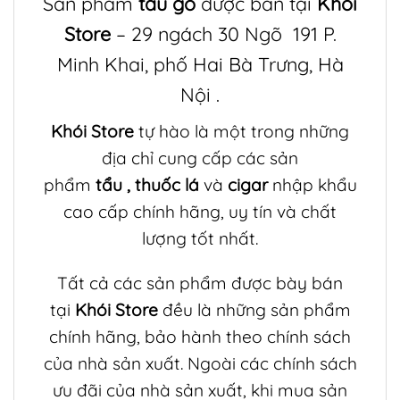
Sản phẩm
tẩu gỗ
được bán tại
Khói
Store
– 29 ngách 30 Ngõ 191 P.
Minh Khai, phố Hai Bà Trưng, Hà
Nội .
Khói Store
tự hào là một trong những
địa chỉ cung cấp các sản
phẩm
tẩu
,
thuốc lá
và
cigar
nhập khẩu
cao cấp chính hãng, uy tín và chất
lượng tốt nhất.
Tất cả các sản phẩm được bày bán
tại
Khói Store
đều là những sản phẩm
chính hãng, bảo hành theo chính sách
của nhà sản xuất. Ngoài các chính sách
ưu đãi của nhà sản xuất, khi mua sản