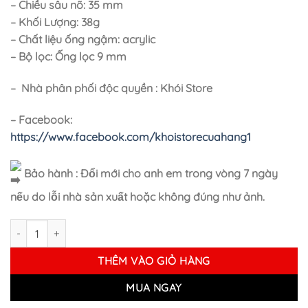
– Chiều sâu nõ: 35 mm
– Khối Lượng: 38g
– Chất liệu ống ngậm: acrylic
– Bộ lọc: Ống lọc 9 mm
– Nhà phân phối độc quyền : Khói Store
– Facebook:
https://www.facebook.com/khoistorecuahang1
Bảo hành : Đổi mới cho anh em trong vòng 7 ngày
nếu do lỗi nhà sản xuất hoặc không đúng như ảnh.
Tẩu Gỗ Church - Warden 1927 số lượng
THÊM VÀO GIỎ HÀNG
MUA NGAY