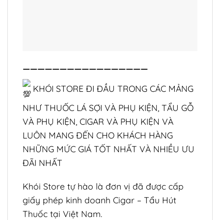
—————————————————
KHÓI STORE ĐI ĐẦU TRONG CÁC MẢNG
NHƯ THUỐC LÁ SỢI VÀ PHỤ KIỆN, TẨU GỖ
VÀ PHỤ KIỆN, CIGAR VÀ PHỤ KIỆN VÀ
LUÔN MANG ĐẾN CHO KHÁCH HÀNG
NHỮNG MỨC GIÁ TỐT NHẤT VÀ NHIỀU ƯU
ĐÃI NHẤT
Khói Store tự hào là đơn vị đã được cấp
giấy phép kinh doanh Cigar – Tẩu Hút
Thuốc tại Việt Nam.