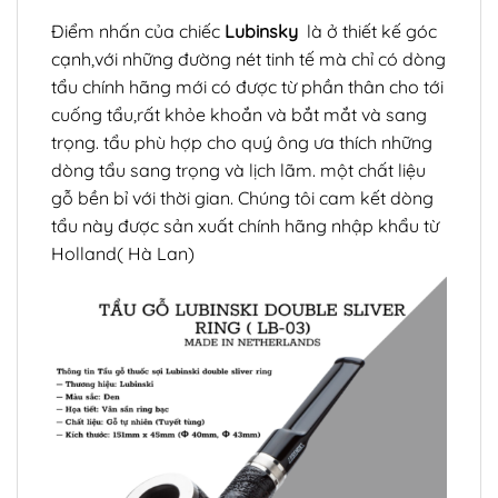
Điểm nhấn của chiếc
Lubinsky
là ở thiết kế góc
cạnh,với những đường nét tinh tế mà chỉ có dòng
tẩu chính hãng mới có được từ phần thân cho tới
cuống tẩu,rất khỏe khoắn và bắt mắt và sang
trọng. tẩu phù hợp cho quý ông ưa thích những
dòng tẩu sang trọng và lịch lãm. một chất liệu
gỗ bền bỉ với thời gian. Chúng tôi cam kết dòng
tẩu này được sản xuất chính hãng nhập khẩu từ
Holland( Hà Lan)