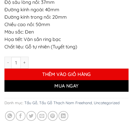
Độ sâu lòng nồi: 37mm
Đường kính ngoài: 40mm
Đường kính trong nồi: 20mm
Chiều cao nồi: 50mm
Màu sắc: Đen
Họa tiết: Vân sần ring bạc
Chất liệu: Gỗ tự nhiên (Tuyết tùng)
Tẩu gỗ Lubinski Double Siver Ring ( LB-03) số lượng
THÊM VÀO GIỎ HÀNG
MUA NGAY
Danh mục:
Tẩu Gỗ
,
Tẩu Gỗ Thạch Nam Freehand
,
Uncategorized