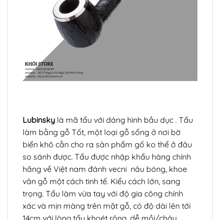
Lubinsky
là mã tẩu với dáng hình bầu dục . Tẩu
làm bằng gỗ Tốt, một loại gỗ sống ở nơi bờ
biển khô cằn cho ra sản phẩm gố ko thể ở đâu
so sánh được. Tẩu được nhập khẩu hàng chính
hãng về Việt nam đánh vecni nâu bóng, khoe
vân gỗ một cách tinh tế. Kiểu cách lớn, sang
trọng. Tẩu làm vừa tay với độ gia công chính
xác và mịn màng trên mặt gỗ, có độ dài lên tới
14cm với lòng tẩu khoét rộng, dễ mồi/cháy