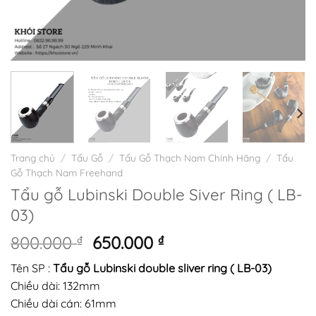
Trang chủ
/
Tẩu Gỗ
/
Tẩu Gỗ Thạch Nam Chính Hãng
/
Tẩu
Gỗ Thạch Nam Freehand
Tẩu gỗ Lubinski Double Siver Ring ( LB-
03)
Giá
Giá
800.000
₫
650.000
₫
gốc
hiện
Tên SP :
Tẩu gỗ Lubinski double sliver ring ( LB-03)
là:
tại
Chiều dài: 132mm
800.000 ₫.
là:
Chiều dài cán: 61mm
650.000 ₫.