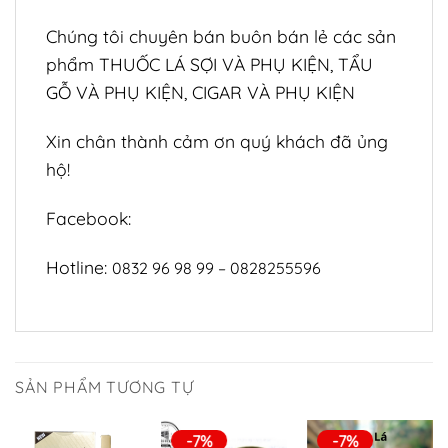
Chúng tôi chuyên bán buôn bán lẻ các sản
phẩm THUỐC LÁ SỢI VÀ PHỤ KIỆN, TẨU
GỖ VÀ PHỤ KIỆN, CIGAR VÀ PHỤ KIỆN
Xin chân thành cảm ơn quý khách đã ủng
hộ!
Facebook:
Hotline:
0832 96 98 99 – 0828255596
SẢN PHẨM TƯƠNG TỰ
-7%
-7%