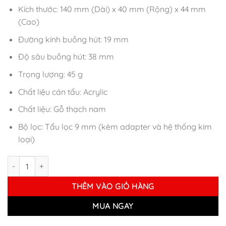
Kích thước: 140 mm (Dài) x 40 mm (Rộng) x 44 mm
(Cao)
Đường kính buồng hút: 19 mm
Độ sâu buồng hút: 38 mm
Trọng lượng: 45 g
Chất liệu cán tẩu: Acrylic
Chất liệu: Gỗ thạch nam
Bộ lọc: Tẩu lọc 9 mm (kèm adapter và hệ thống kim
loại)
Tẩu Gỗ Thạch Nam Chacom Churchill 184 Smooth số lượng
THÊM VÀO GIỎ HÀNG
MUA NGAY