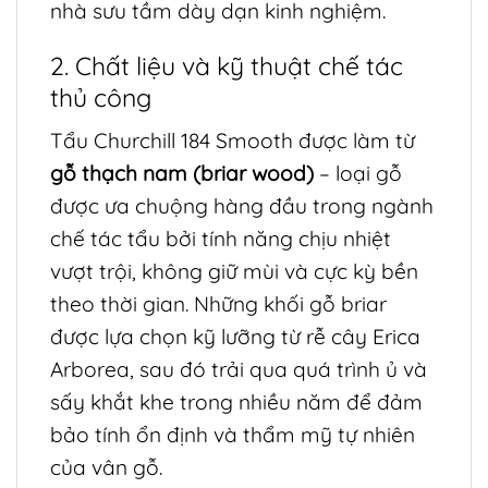
nhà sưu tầm dày dạn kinh nghiệm.
2. Chất liệu và kỹ thuật chế tác
thủ công
Tẩu Churchill 184 Smooth được làm từ
gỗ thạch nam (briar wood)
– loại gỗ
được ưa chuộng hàng đầu trong ngành
chế tác tẩu bởi tính năng chịu nhiệt
vượt trội, không giữ mùi và cực kỳ bền
theo thời gian. Những khối gỗ briar
được lựa chọn kỹ lưỡng từ rễ cây Erica
Arborea, sau đó trải qua quá trình ủ và
sấy khắt khe trong nhiều năm để đảm
bảo tính ổn định và thẩm mỹ tự nhiên
của vân gỗ.