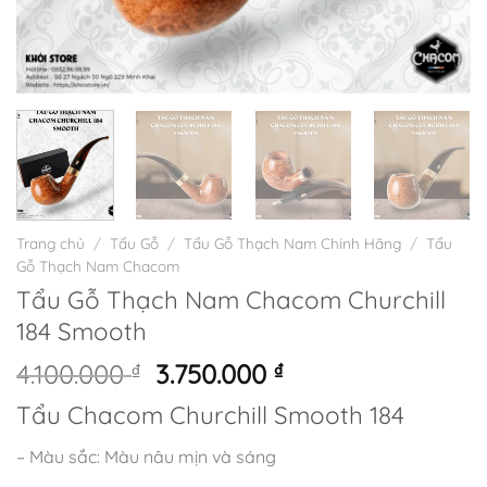
Trang chủ
/
Tẩu Gỗ
/
Tẩu Gỗ Thạch Nam Chính Hãng
/
Tẩu
Gỗ Thạch Nam Chacom
Tẩu Gỗ Thạch Nam Chacom Churchill
184 Smooth
Giá
Giá
4.100.000
₫
3.750.000
₫
gốc
hiện
Tẩu Chacom Churchill Smooth 184
là:
tại
4.100.000 ₫.
là:
– Màu sắc: Màu nâu mịn và sáng
3.750.000 ₫.