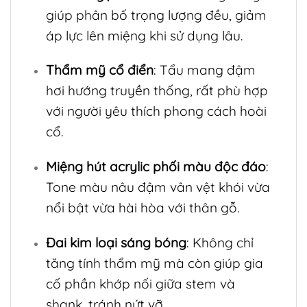
giúp phân bố trọng lượng đều, giảm
áp lực lên miệng khi sử dụng lâu.
Thẩm mỹ cổ điển
: Tẩu mang đậm
hơi hướng truyền thống, rất phù hợp
với người yêu thích phong cách hoài
cổ.
Miệng hút acrylic phối màu độc đáo
:
Tone màu nâu đậm vân vệt khói vừa
nổi bật vừa hài hòa với thân gỗ.
Đai kim loại sáng bóng
: Không chỉ
tăng tính thẩm mỹ mà còn giúp gia
cố phần khớp nối giữa stem và
shank, tránh nứt vỡ.