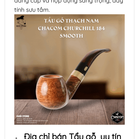
đẳng cấp và hộp đựng sang trọng, đầy
tính sưu tầm.
Địa chỉ bán
Tẩu gỗ
uy tín