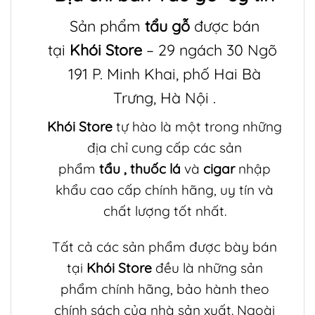
Sản phẩm
tẩu gỗ
được bán
tại
Khói Store
– 29 ngách 30 Ngõ
191 P. Minh Khai, phố Hai Bà
Trưng, Hà Nội .
Khói Store
tự hào là một trong những
địa chỉ cung cấp các sản
phẩm
tẩu
,
thuốc lá
và
cigar
nhập
khẩu cao cấp chính hãng, uy tín và
chất lượng tốt nhất.
Tất cả các sản phẩm được bày bán
tại
Khói Store
đều là những sản
phẩm chính hãng, bảo hành theo
chính sách của nhà sản xuất. Ngoài