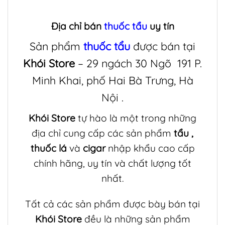
Địa chỉ bán
thuốc tẩu
uy tín
Sản phẩm
thuốc tẩu
được bán tại
Khói Store
– 29 ngách 30 Ngõ 191 P.
Minh Khai, phố Hai Bà Trưng, Hà
Nội .
Khói Store
tự hào là một trong những
địa chỉ cung cấp các sản phẩm
tẩu
,
thuốc lá
và
cigar
nhập khẩu cao cấp
chính hãng, uy tín và chất lượng tốt
nhất.
Tất cả các sản phẩm được bày bán tại
Khói Store
đều là những sản phẩm