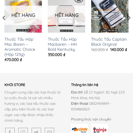
HẾT HÀNG
HẾT HÀNG
Thuốc Tẩu Hộp
Thuốc Tẩu Hộp
Thuốc Tẩu Captain
Mac Baren –
Macbaren – HH
Black Original
Aromatic Choice
Bold Kentucky
iá
Giá
Giá
160.000
₫
140.000
₫
iện
gốc
hiệ
(Hộp 125g)
350.000
₫
i
là:
tại
470.000
₫
:
160.000 ₫.
là:
0.000 ₫.
140
KHÓI STORE
Thông tin liên hệ
Chuyên cung cấp các loại thuốc lá
Địa chỉ:
Số 27, Ngách 30, Ngõ 229,
tự cuốn, thuốc lá sợi với nhiều
Minh Khai, Hà Nội
hương vị, các loại tẩu thuốc cao
Điện thoại:
0832969899 -
cấp, phụ kiện thuốc lá, các loại
0334860823
cigar cao cấp được nhập khẩu
Phương thức vận chuyển
chính hãng.