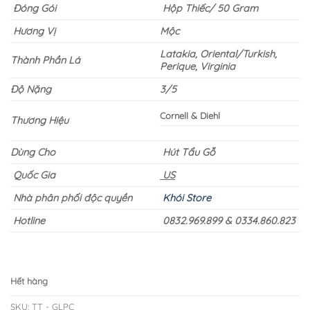
Đóng Gói
Hộp Thiếc/ 50 Gram
Hương Vị
Mộc
Latakia, Oriental/Turkish,
Thành Phần Lá
Perique, Virginia
Độ Nặng
3/5
Cornell & Diehl
Thương Hiệu
Dùng Cho
Hút Tẩu Gỗ
Quốc Gia
US
Nhà phân phối độc quyền
Khói Store
Hotline
0832.969.899 & 0334.860.823
Hết hàng
SKU:
TT - GLPC