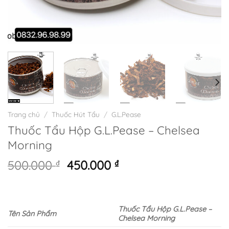
Trang chủ
/
Thuốc Hút Tẩu
/
G.L.Pease
Thuốc Tẩu Hộp G.L.Pease – Chelsea
Morning
Giá
Giá
500.000
₫
450.000
₫
gốc
hiện
là:
tại
500.000 ₫.
là:
Thuốc Tẩu Hộp G.L.Pease –
450.000 ₫.
Tên Sản Phẩm
Chelsea Morning