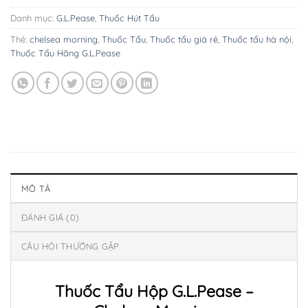
Danh mục:
G.L.Pease
,
Thuốc Hút Tẩu
Thẻ:
chelsea morning
,
Thuốc Tẩu
,
Thuốc tẩu giá rẻ
,
Thuốc tẩu hà nội
,
Thuốc Tẩu Hãng G.L.Pease
MÔ TẢ
ĐÁNH GIÁ (0)
CÂU HỎI THƯỜNG GẶP
Thuốc Tẩu Hộp G.L.Pease –