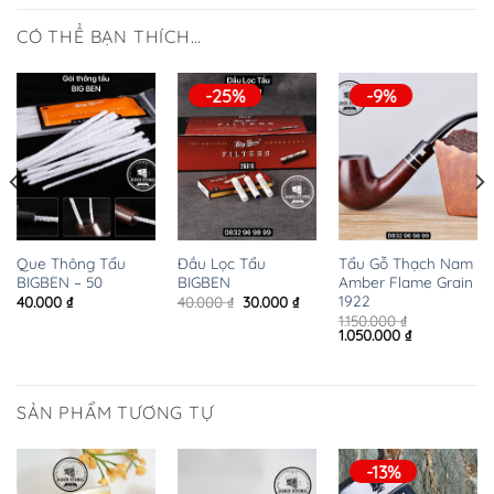
CÓ THỂ BẠN THÍCH…
-25%
-9%
Que Thông Tẩu
Đầu Lọc Tẩu
Tẩu Gỗ Thạch Nam
BIGBEN – 50
BIGBEN
Amber Flame Grain
n
1922
Giá
Giá
40.000
₫
40.000
₫
30.000
₫
gốc
hiện
1.150.000
₫
là:
tại
Giá
Giá
1.050.000
₫
000 ₫.
40.000 ₫.
là:
gốc
hiện
30.000 ₫.
là:
tại
1.150.000 ₫.
là:
1.050.000 ₫.
SẢN PHẨM TƯƠNG TỰ
-13%