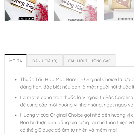
MÔ TẢ
ĐÁNH GIÁ (0)
CÂU HỎI THƯỜNG GẶP
Thuốc Tẩu Hộp Mac Baren – Original Choice là lựa c
dàng hơn, đặc biệt nếu bạn là một người hút thuốc í
Là một sự pha trộn thuốc lá Virginia từ Bắc Carolin
để cung cấp một hương vị nhẹ nhàng, ngọt ngào với
Hương vị của Original Choice gợi nhớ đến hương vị 
Bao bì được làm bằng bìa cứng tái chế thân thiện v
có thể giữ được độ ẩm tự nhiên và mềm mại.