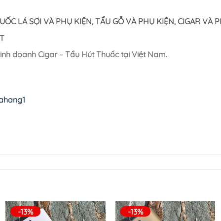
ỐC LÁ SỢI VÀ PHỤ KIỆN, TẨU GỖ VÀ PHỤ KIỆN, CIGAR V
T
kinh doanh Cigar – Tẩu Hút Thuốc tại Việt Nam.
uahang1
-13%
-13%