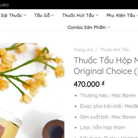
tuần)
 Sợi Thuốc
Tẩu Gỗ
Thuốc Hút Tẩu
Phụ Kiện Tẩu
Combo Sản Phẩm
Trang chủ
/
Thuốc Hút Tẩu
Thuốc Tẩu Hộp 
Original Choice 
470.000
₫
Thương hiệu : Mac Baren
Được pha trộn bởi : MacB
Sản xuất bởi : Mac Baren
Loại : hỗn hợp thơm
Nội dung : Burley, Virginia