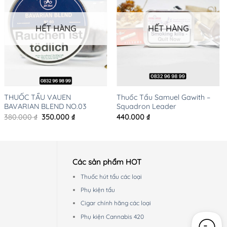
HẾT HÀNG
HẾT HÀNG
+
+
THUỐC TẨU VAUEN
Thuốc Tẩu Samuel Gawith –
BAVARIAN BLEND NO.03
Squadron Leader
Giá
Giá
380.000
₫
350.000
₫
440.000
₫
gốc
hiện
là:
tại
380.000 ₫.
là:
350.000 ₫.
Các sản phẩm HOT
Thuốc hút tẩu các loại
Phụ kiện tẩu
Cigar chính hãng các loại
Phụ kiện Cannabis 420