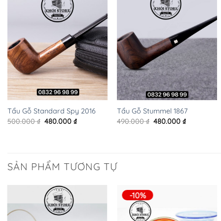
+
+
Tẩu Gỗ Standard Spy 2016
Tẩu Gỗ Stummel 1867
Giá
Giá
Giá
Giá
500.000
₫
480.000
₫
490.000
₫
480.000
₫
gốc
hiện
gốc
hiện
là:
tại
là:
tại
500.000 ₫.
là:
490.000 ₫.
là:
480.000 ₫.
480.000 ₫.
₫.
SẢN PHẨM TƯƠNG TỰ
-10%