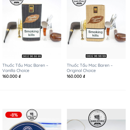
+
+
Thuốc Tẩu Mac Baren –
Thuốc Tẩu Mac Baren –
Vanilla Choice
Original Choice
160.000
₫
160.000
₫
-8%