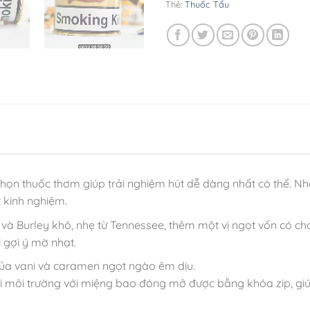
Thẻ:
Thuốc Tẩu
họn thuốc thơm giúp trải nghiệm hút dễ dàng nhất có thể. Nh
t kinh nghiệm.
a và Burley khô, nhẹ từ Tennessee, thêm một vị ngọt vốn có c
 gợi ý mờ nhạt.
của vani và caramen ngọt ngào êm dịu.
ới môi trường với miệng bao đóng mở được bằng khóa zip, giú