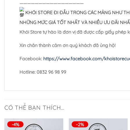
—————————————————
KHÓI STORE ĐI ĐẦU TRONG CÁC MẢNG NHƯ THU
NHỮNG MỨC GIÁ TỐT NHẤT VÀ NHIỀU ƯU ĐÃI NHẤ
Khói Store tự hào là đơn vị đã được cấp giấy phép 
Xin chân thành cảm ơn quý khách đã ủng hộ!
Facebook:
https://www.facebook.com/khoistorec
Hotline: 0832 96 98 99
CÓ THỂ BẠN THÍCH…
-4%
-2%