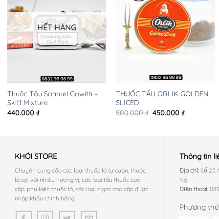
HẾT HÀNG
+
+
Thuốc Tẩu Samuel Gawith –
THUỐC TẨU ORLIK GOLDEN
Skiff Mixture
SLICED
Giá
Giá
440.000
₫
500.000
₫
450.000
₫
gốc
hiện
là:
tại
500.000 ₫.
là:
.
450.000 ₫.
KHÓI STORE
Thông tin li
Chuyên cung cấp các loại thuốc lá tự cuốn, thuốc
Địa chỉ:
Số 27
lá sợi với nhiều hương vị, các loại tẩu thuốc cao
Nội
cấp, phụ kiện thuốc lá, các loại cigar cao cấp được
Điện thoại:
083
nhập khẩu chính hãng.
Phương thứ