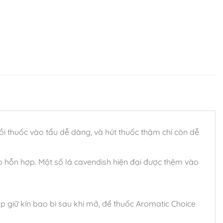
ồi thuốc vào tẩu dễ dàng, và hút thuốc thậm chí còn dễ
ho hỗn hợp. Một số lá cavendish hiện đại được thêm vào
p giữ kín bao bì sau khi mở, để thuốc Aromatic Choice