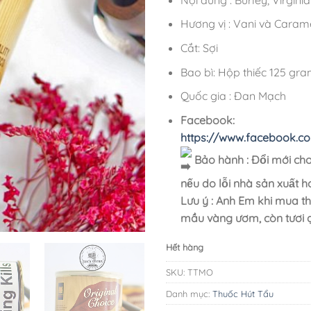
Hương vị : Vani và Cara
Cắt: Sợi
Bao bì: Hộp thiếc 125 gr
Quốc gia : Đan Mạch
Facebook:
https://www.facebook.c
Bảo hành : Đổi mới 
nếu do lỗi nhà sản xuất
Lưu ý : Anh Em khi mua thu
mầu vàng ươm, còn tươi ạ
Hết hàng
SKU:
TTMO
Danh mục:
Thuốc Hút Tẩu