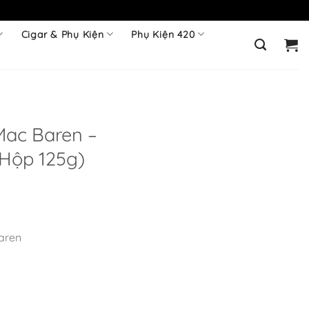
Cigar & Phụ Kiện
Phụ Kiện 420
Mac Baren –
(Hộp 125g)
aren