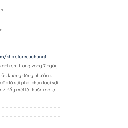
men
am
om/khoistorecuahang1
cho anh em trong vòng 7 ngày
 hoặc không đúng như ảnh.
ốc lá sợi phải chọn loại sợi
 vì đấy mới là thuốc mới ạ