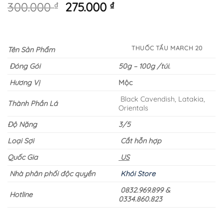
Giá
Giá
300.000
₫
275.000
₫
gốc
hiện
là:
tại
300.000 ₫.
là:
THUỐC TẨU MARCH 20
Tên Sản Phẩm
275.000 ₫.
Đóng Gói
50g – 100g /túi.
Hương Vị
Mộc
Black Cavendish, Latakia,
Thành Phần Lá
Orientals
Độ Nặng
3/5
Loại Sợi
Cắt hỗn hợp
Quốc Gia
US
Nhà phân phối độc quyền
Khói Store
0832.969.899 &
Hotline
0334.860.823