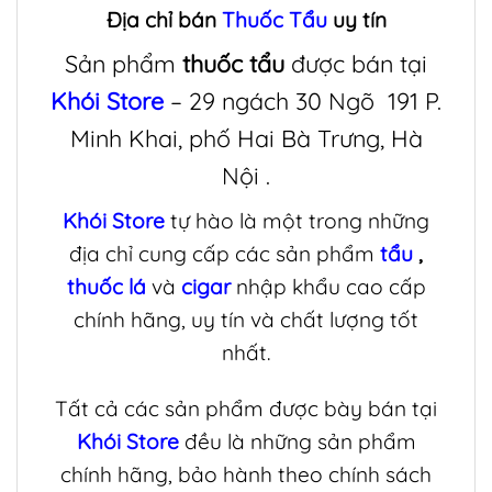
Địa chỉ bán
Thuốc Tẩu
uy tín
Sản phẩm
thuốc tẩu
được bán tại
Khói Store
– 29 ngách 30 Ngõ 191 P.
Minh Khai, phố Hai Bà Trưng, Hà
Nội .
Khói Store
tự hào là một trong những
địa chỉ cung cấp các sản phẩm
tẩu
,
thuốc lá
và
cigar
nhập khẩu cao cấp
chính hãng, uy tín và chất lượng tốt
nhất.
Tất cả các sản phẩm được bày bán tại
Khói Store
đều là những sản phẩm
chính hãng, bảo hành theo chính sách