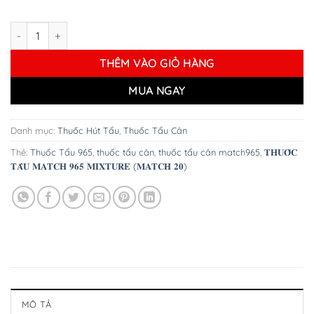
Thuốc Tẩu Sutliff Match 965 Mixture ( Match 20 ) – Túi 50g số lượ
THÊM VÀO GIỎ HÀNG
MUA NGAY
Danh mục:
Thuốc Hút Tẩu
,
Thuốc Tẩu Cân
Thẻ:
Thuốc Tẩu 965
,
thuốc tẩu cân
,
thuốc tẩu cân match965
,
𝐓𝐇𝐔𝐎̂́𝐂
𝐓𝐀̂̉𝐔 𝐌𝐀𝐓𝐂𝐇 𝟗𝟔𝟓 𝐌𝐈𝐗𝐓𝐔𝐑𝐄 (𝐌𝐀𝐓𝐂𝐇 𝟐𝟎)
MÔ TẢ