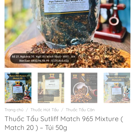
Trang chủ
/
Thuốc Hút Tẩu
/
Thuốc Tẩu Cân
Thuốc Tẩu Sutliff Match 965 Mixture (
Match 20 ) – Túi 50g