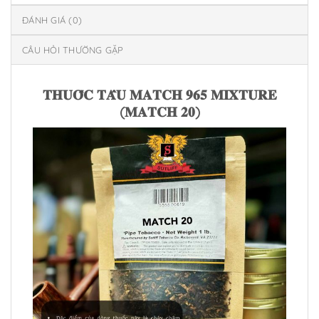
ĐÁNH GIÁ (0)
CÂU HỎI THƯỜNG GẶP
𝐓𝐇𝐔𝐎̂́𝐂 𝐓𝐀̂̉𝐔 𝐌𝐀𝐓𝐂𝐇 𝟗𝟔𝟓 𝐌𝐈𝐗𝐓𝐔𝐑𝐄
(𝐌𝐀𝐓𝐂𝐇 𝟐𝟎)