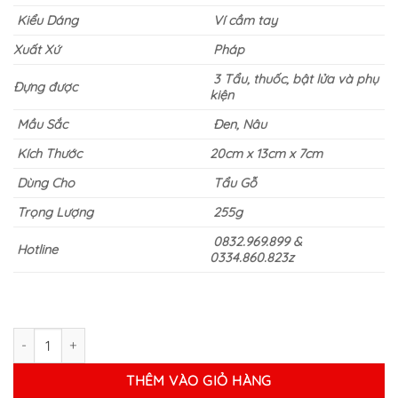
Kiểu Dáng
Ví cầm tay
Xuất Xứ
Pháp
3 Tẩu, thuốc, bật lửa và phụ
Đựng được
kiện
Mầu Sắc
Đen, Nâu
Kích Thước
20cm x 13cm x 7cm
Dùng Cho
Tẩu Gỗ
Trọng Lượng
255g
0832.969.899 &
Hotline
0334.860.823z
Ví Da Đựng Tẩu Lubinski 2023 số lượng
THÊM VÀO GIỎ HÀNG