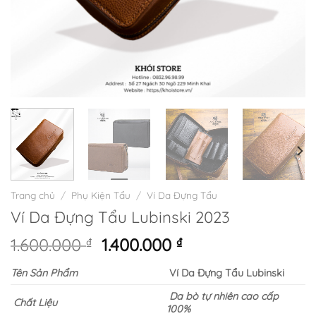
Trang chủ
/
Phụ Kiện Tẩu
/
Ví Da Đựng Tẩu
Ví Da Đựng Tẩu Lubinski 2023
Giá
Giá
1.600.000
₫
1.400.000
₫
gốc
hiện
Tên Sản Phẩm
Ví Da Đựng Tẩu Lubinski
là:
tại
1.600.000 ₫.
là:
Da bò tự nhiên cao cấp
Chất Liệu
1.400.000 ₫.
100%