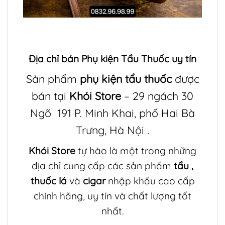
Địa chỉ bán
Phụ kiện Tẩu Thuốc
uy tín
Sản phẩm
phụ kiện tẩu thuốc
được
bán tại
Khói Store
– 29 ngách 30
Ngõ 191 P. Minh Khai, phố Hai Bà
Trưng, Hà Nội .
Khói Store
tự hào là một trong những
địa chỉ cung cấp các sản phẩm
tẩu
,
thuốc lá
và
cigar
nhập khẩu cao cấp
chính hãng, uy tín và chất lượng tốt
nhất.