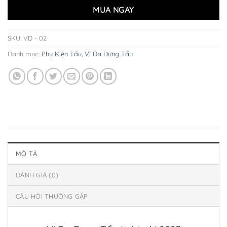
MUA NGAY
SKU:
VD - 02
Danh mục:
Phụ Kiện Tẩu
,
Ví Da Đựng Tẩu
MÔ TẢ
ĐÁNH GIÁ (0)
CÂU HỎI THƯỜNG GẶP