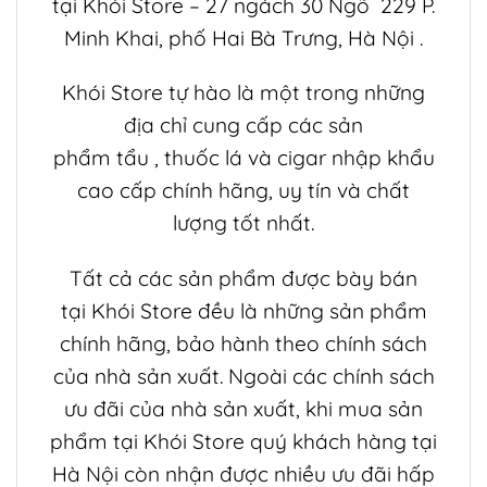
tại
Khói Store
– 27 ngách 30 Ngõ 229 P.
Minh Khai, phố Hai Bà Trưng, Hà Nội .
Khói Store
tự hào là một trong những
địa chỉ cung cấp các sản
phẩm
tẩu
,
thuốc lá
và
cigar
nhập khẩu
cao cấp chính hãng, uy tín và chất
lượng tốt nhất.
Tất cả các sản phẩm được bày bán
tại
Khói Store
đều là những sản phẩm
chính hãng, bảo hành theo chính sách
của nhà sản xuất. Ngoài các chính sách
ưu đãi của nhà sản xuất, khi mua sản
phẩm tại
Khói Store
quý khách hàng tại
Hà Nội còn nhận được nhiều ưu đãi hấp