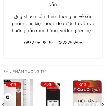
dẫn.
Quý khách cần thêm thông tin về sản
phẩm
phụ kiện
hoặc để được tư vấn và
hướng dẫn mua hàng, vui lòng liên hệ:
0832 96 98 99 – 0828255596
SẢN PHẨM TƯƠNG TỰ
-11%
-13%
-21%
HẾT HÀNG