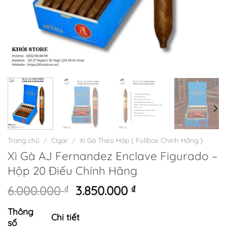
Trang chủ
/
Cigar
/
Xì Gà Theo Hộp ( Fullbox Chính Hãng )
Xì Gà AJ Fernandez Enclave Figurado –
Hộp 20 Điếu Chính Hãng
Giá
Giá
6.000.000
₫
3.850.000
₫
gốc
hiện
Thông
là:
tại
Chi tiết
số
6.000.000 ₫.
là: