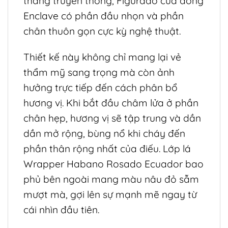
thẳng truyền thống, Figurado của dòng
Enclave có phần đầu nhọn và phần
chân thuôn gọn cực kỳ nghệ thuật.
Thiết kế này không chỉ mang lại vẻ
thẩm mỹ sang trọng mà còn ảnh
hưởng trực tiếp đến cách phân bổ
hương vị. Khi bắt đầu châm lửa ở phần
chân hẹp, hương vị sẽ tập trung và dần
dần mở rộng, bùng nổ khi cháy đến
phần thân rộng nhất của điếu. Lớp lá
Wrapper Habano Rosado Ecuador bao
phủ bên ngoài mang màu nâu đỏ sẫm
mượt mà, gợi lên sự mạnh mẽ ngay từ
cái nhìn đầu tiên.