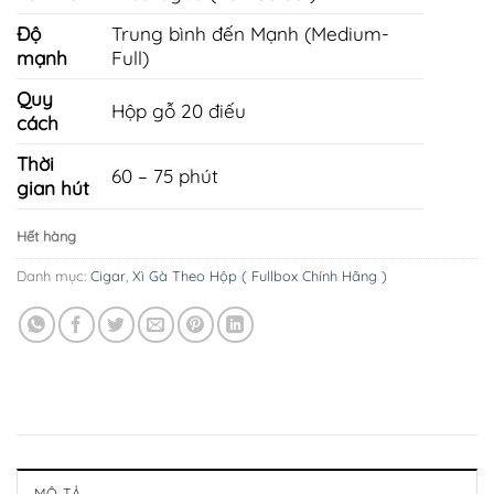
Độ
Trung bình đến Mạnh (Medium-
mạnh
Full)
Quy
Hộp gỗ 20 điếu
cách
Thời
60 – 75 phút
gian hút
Hết hàng
Danh mục:
Cigar
,
Xì Gà Theo Hộp ( Fullbox Chính Hãng )
MÔ TẢ