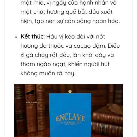
mật mía, vị ngậy của hạnh nhân và
một chút hương quế bắt đầu xuất
hiện, tạo nên sự cân bằng hoàn hảo.
Kết thúc:
Hậu vị kéo dài với nốt
hương da thuộc và cacao đậm. Điếu
xì gà cháy rất đều, làn khói dày và
thơm ngào ngạt, khiến người hút
không muốn rời tay.