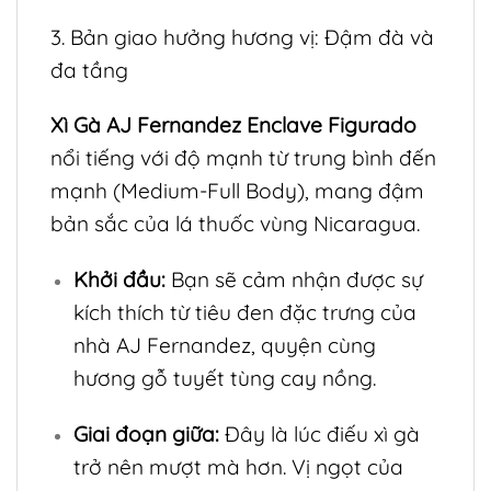
3. Bản giao hưởng hương vị: Đậm đà và
đa tầng
Xì Gà AJ Fernandez Enclave Figurado
nổi tiếng với độ mạnh từ trung bình đến
mạnh (Medium-Full Body), mang đậm
bản sắc của lá thuốc vùng Nicaragua.
Khởi đầu:
Bạn sẽ cảm nhận được sự
kích thích từ tiêu đen đặc trưng của
nhà AJ Fernandez, quyện cùng
hương gỗ tuyết tùng cay nồng.
Giai đoạn giữa:
Đây là lúc điếu xì gà
trở nên mượt mà hơn. Vị ngọt của