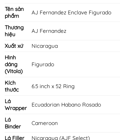
3.850.000 ₫.
Tên sản
AJ Fernandez Enclave Figurado
phẩm
Thương
AJ Fernandez
hiệu
Xuất xứ
Nicaragua
Hình
dáng
Figurado
(Vitola)
Kích
6.5 inch x 52 Ring
thước
Lá
Ecuadorian Habano Rosado
Wrapper
Lá
Cameroon
Binder
Lá Filler
Nicaragua (AJF Select)