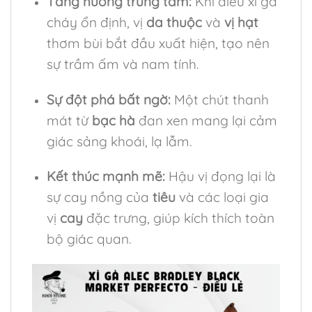
Tầng hương trung tâm:
Khi điếu xì gà
cháy ổn định, vị
da thuộc
và
vị hạt
thơm bùi bắt đầu xuất hiện, tạo nên
sự trầm ấm và nam tính.
Sự đột phá bất ngờ:
Một chút thanh
mát từ
bạc hà
đan xen mang lại cảm
giác sảng khoái, lạ lẫm.
Kết thúc mạnh mẽ:
Hậu vị đọng lại là
sự cay nồng của
tiêu
và các loại gia
vị
cay
đặc trưng, giúp kích thích toàn
bộ giác quan.