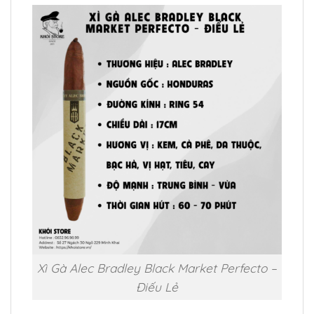
Xì Gà Alec Bradley Black Market Perfecto –
Điếu Lẻ