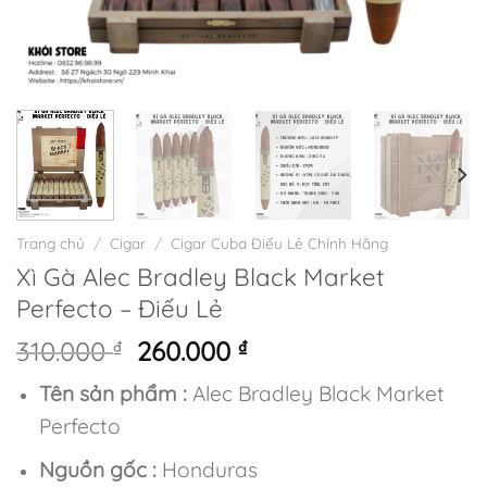
Trang chủ
/
Cigar
/
Cigar Cuba Điếu Lẻ Chính Hãng
Xì Gà Alec Bradley Black Market
Perfecto – Điếu Lẻ
Giá
Giá
310.000
₫
260.000
₫
gốc
hiện
Tên sản phẩm :
Alec Bradley Black Market
là:
tại
310.000 ₫.
là:
Perfecto
260.000 ₫.
Nguồn gốc :
Honduras