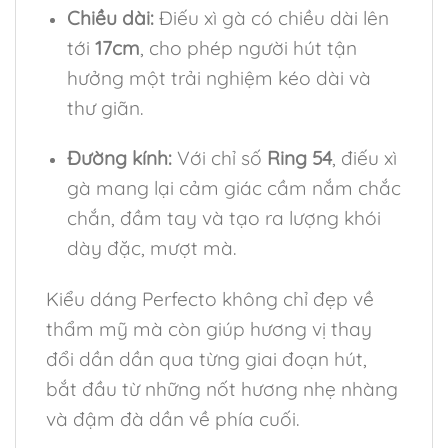
Chiều dài:
Điếu xì gà có chiều dài lên
tới
17cm
, cho phép người hút tận
hưởng một trải nghiệm kéo dài và
thư giãn.
Đường kính:
Với chỉ số
Ring 54
, điếu xì
gà mang lại cảm giác cầm nắm chắc
chắn, đầm tay và tạo ra lượng khói
dày đặc, mượt mà.
Kiểu dáng Perfecto không chỉ đẹp về
thẩm mỹ mà còn giúp hương vị thay
đổi dần dần qua từng giai đoạn hút,
bắt đầu từ những nốt hương nhẹ nhàng
và đậm đà dần về phía cuối.