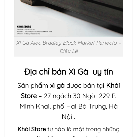
Xì Gà Alec Bradley Black Market Perfecto –
Điếu Lẻ
Địa chỉ bán
Xì Gà
uy tín
Sản phẩm
xì gà
được bán tại
Khói
Store
– 27 ngách 30 Ngõ 229 P.
Minh Khai, phố Hai Bà Trưng, Hà
Nội .
Khói Store
tự hào là một trong những