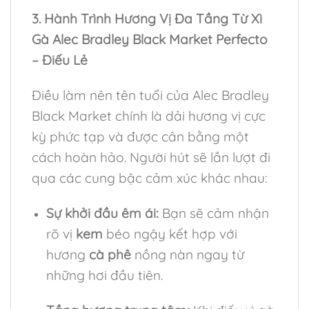
3. Hành Trình Hương Vị Đa Tầng Từ Xì
Gà Alec Bradley Black Market Perfecto
– Điếu Lẻ
Điều làm nên tên tuổi của Alec Bradley
Black Market chính là dải hương vị cực
kỳ phức tạp và được cân bằng một
cách hoàn hảo. Người hút sẽ lần lượt đi
qua các cung bậc cảm xúc khác nhau:
Sự khởi đầu êm ái:
Bạn sẽ cảm nhận
rõ vị
kem
béo ngậy kết hợp với
hương
cà phê
nồng nàn ngay từ
những hơi đầu tiên.