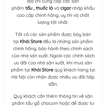
địa chỉ cung cấp các sản
phẩm
tẩu
,
thuốc lá
và
cigar
nhập khẩu
cao cấp chính hãng, uy tín và chất
lượng tốt nhất.
Tất cả các sản phẩm được bày bán
tại
Khói Store
đều là những sản phẩm
chính hãng, bảo hành theo chính sách
của nhà sản xuất. Ngoài các chính sách
ưu đãi của nhà sản xuất, khi mua sản
phẩm tại
Khói Store
quý khách hàng tại
Hà Nội còn nhận được nhiều ưu đãi hấp
dẫn.
Quý khách cần thêm thông tin về sản
phẩm
tẩu gỗ chacom
hoặc để được tư