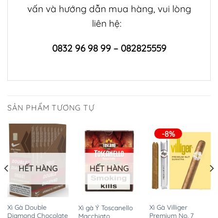
vấn và hướng dẫn mua hàng, vui lòng
liên hệ:
0832 96 98 99 – 082825559
SẢN PHẨM TƯƠNG TỰ
-8%
HẾT HÀNG
HẾT HÀNG
Xì Gà Double
Xì Gà Villiger
Xì gà Ý Toscanello
Diamond Chocolate
Premium No. 7
Macchiato