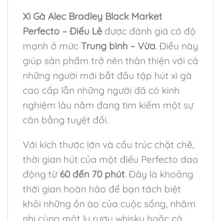
Xì Gà Alec Bradley Black Market
Perfecto – Điếu Lẻ
được đánh giá có độ
mạnh ở mức
Trung bình – Vừa
. Điều này
giúp sản phẩm trở nên thân thiện với cả
những người mới bắt đầu tập hút xì gà
cao cấp lẫn những người đã có kinh
nghiệm lâu năm đang tìm kiếm một sự
cân bằng tuyệt đối.
Với kích thước lớn và cấu trúc chặt chẽ,
thời gian hút của một điếu Perfecto dao
động từ
60 đến 70 phút
. Đây là khoảng
thời gian hoàn hảo để bạn tách biệt
khỏi những ồn ào của cuộc sống, nhâm
nhi cùng một ly rượu whisky hoặc cà