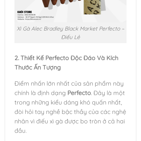
Xì Gà Alec Bradley Black Market Perfecto –
Điếu Lẻ
2. Thiết Kế Perfecto Độc Đáo Và Kích
Thước Ấn Tượng
Điểm nhấn lớn nhất của sản phẩm này
chính là định dạng
Perfecto
. Đây là một
trong những kiểu dáng khó quấn nhất,
đòi hỏi tay nghề bậc thầy của các nghệ
nhân vì điếu xì gà được bo tròn ở cả hai
đầu.