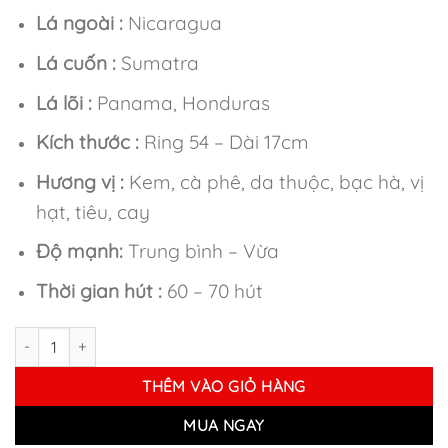
Lá ngoài :
Nicaragua
Lá cuốn :
Sumatra
Lá lõi :
Panama, Honduras
Kích thước :
Ring 54 – Dài 17cm
Hương vị :
Kem, cà phê, da thuộc, bạc hà, vị
hạt, tiêu, cay
Độ mạnh:
Trung bình – Vừa
Thời gian hút :
60 – 70 hút
Xì Gà Alec Bradley Black Market Perfecto - Điếu Lẻ số lượng
THÊM VÀO GIỎ HÀNG
MUA NGAY