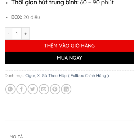
Thời gian hút trung bình:
60 – 90 phút
BOX:
20 điếu
Xì Gà Alec Bradley Cazadores Churchill số lượng
THÊM VÀO GIỎ HÀNG
MUA NGAY
Danh mục:
Cigar
,
Xì Gà Theo Hộp ( Fullbox Chính Hãng )
MÔ TẢ