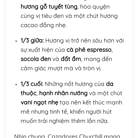
hương gỗ tuyết tùng
, hòa quyện
cùng vị tiêu đen và một chút hương
cacao đắng nhẹ.
1/3 giữa:
Hương vị trở nên sâu hơn với
sự xuất hiện của
cà phê espresso
,
socola đen
và
đất ẩm
, mang đến
cảm giác mượt mà và tròn vị.
1/3 cuối:
Những nốt hương của
da
thuộc
,
hạnh nhân nướng
và một chút
vani ngọt nhẹ
tạo nên kết thúc mạnh
mẽ nhưng tinh tế, khiến người hút
muốn trải nghiệm thêm lần nữa.
Nhìn chung, Cazadores Churchill mang