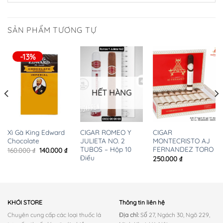
SẢN PHẨM TƯƠNG TỰ
-13%
HẾT HÀNG
Xì Gà King Edward
CIGAR ROMEO Y
CIGAR
Chocolate
JULIETA NO. 2
MONTECRISTO AJ
TUBOS – Hộp 10
FERNANDEZ TORO
Giá
Giá
160.000
₫
140.000
₫
gốc
hiện
Điếu
250.000
₫
là:
tại
160.000 ₫.
là:
140.000 ₫.
KHÓI STORE
Thông tin liên hệ
Chuyên cung cấp các loại thuốc lá
Địa chỉ:
Số 27, Ngách 30, Ngõ 229,