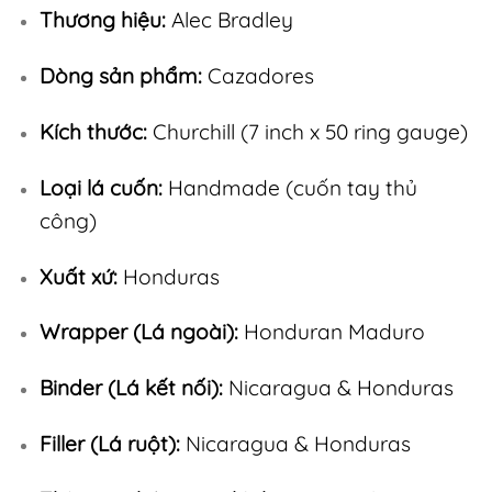
Thương hiệu:
Alec Bradley
Dòng sản phẩm:
Cazadores
Kích thước:
Churchill (7 inch x 50 ring gauge)
Loại lá cuốn:
Handmade (cuốn tay thủ
công)
Xuất xứ:
Honduras
Wrapper (Lá ngoài):
Honduran Maduro
Binder (Lá kết nối):
Nicaragua & Honduras
Filler (Lá ruột):
Nicaragua & Honduras