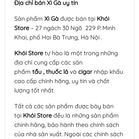
Địa chỉ bán
Xì Gà
uy tín
Sản phẩm
Xì Gà
được bán tại
Khói
Store
– 27 ngách 30 Ngõ 229 P. Minh
Khai, phố Hai Bà Trưng, Hà Nội .
Khói Store
tự hào là một trong những
địa chỉ cung cấp các sản
phẩm
tẩu
,
thuốc lá
và
cigar
nhập khẩu
cao cấp chính hãng, uy tín và chất
lượng tốt nhất.
Tất cả các sản phẩm được bày bán
tại
Khói Store
đều là những sản phẩm
chính hãng, bảo hành theo chính sách
của nhà sản xuất. Ngoài các chính sách