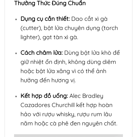
Thưởng Thức Đúng Chuẩn
Dụng cụ cần thiết:
Dao cắt xì gà
(cutter), bật lửa chuyên dụng (torch
lighter), gạt tàn xì gà.
Cách châm lửa:
Dùng bật lửa khò để
giữ nhiệt ổn định, không dùng diêm
hoặc bật lửa xăng vì có thể ảnh
hưởng đến hương vị.
Kết hợp đồ uống:
Alec Bradley
Cazadores Churchill kết hợp hoàn
hảo với rượu whisky, rượu rum lâu
năm hoặc cà phê đen nguyên chất.