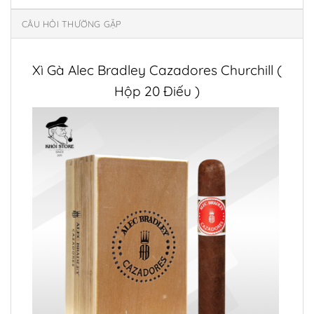
CÂU HỎI THƯỜNG GẶP
Xì Gà Alec Bradley Cazadores Churchill (
Hộp 20 Điếu )