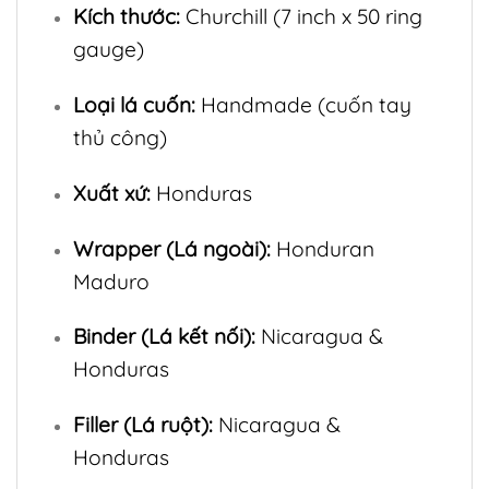
Kích thước:
Churchill (7 inch x 50 ring
gauge)
Loại lá cuốn:
Handmade (cuốn tay
thủ công)
Xuất xứ:
Honduras
Wrapper (Lá ngoài):
Honduran
Maduro
Binder (Lá kết nối):
Nicaragua &
Honduras
Filler (Lá ruột):
Nicaragua &
Honduras